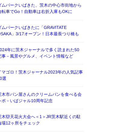
ダムパークいばきた、茨木の中心市街地から
自転車でGo！自動車は右折入庫もOKに
ダムパークいばきたに「GRAVITATE
OSAKA」3/17オープン！日本最長つり橋も
2024年に茨木ジャーナルで多く読まれた50
記事－風景やグルメ、イベント情報など
イマゴロ！茨木ジャーナル2023年の人気記事
50選
茨木市パン屋さんのクリームパンを食べる会
レポ－いばジャル10周年記念
茨木辯天花火大会へ＜1＞JR茨木駅近くの駐
輪場12ヶ所をチェック