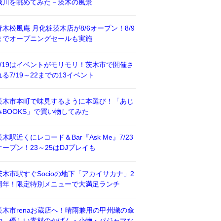
威川を眺めてみた－茨木の風景
青木松風庵 月化粧茨木店が8/6オープン！8/9
までオープニングセールも実施
7/19はイベントがモリモリ！茨木市で開催さ
れる7/19～22までの13イベント
茨木市本町で味見するように本選び！「あじ
みBOOKS」で買い物してみた
茨木駅近くにレコード＆Bar『Ask Me』7/23
オープン！23～25はDJプレイも
茨木市駅すぐSocioの地下「アカイサカナ」2
周年！限定特別メニューで大満足ランチ
茨木市renaお蔵店へ！晴雨兼用の甲州織の傘
や、優しい素材のかばん・小物・パジャマな