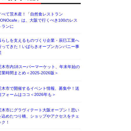
すべて茨木産！「自然食レストラン
BONOcafe」は、大阪で行くべき100のレス
トランに
暮らしを支えるものづくり企業・辰巳工業へ
行ってきた！いばらきオープンカンパニー事
業
茨木市内18スーパーマーケット、年末年始の
営業時間まとめ＜2025-2026版＞
茨木市で開催するイベント情報、募集中！送
信フォームはココ＜2026年も＞
茨木市にグラヴィテート大阪オープン！思い
を込めたつり橋、ショップやアクセスをチェ
ック！