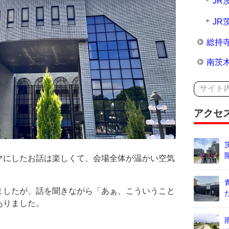
JR
JR
総持
南茨
アクセ
マにしたお話は楽しくて、会場全体が温かい空気
ましたが、話を聞きながら「あぁ、こういうこと
ありました。
！