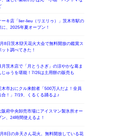
ど
ケーキ店「lier-lieu（リエリゥ）」茨木市駅の
東に、2025年夏オープン！
8月8日茨木辯天花火大会で無料開放の鑑賞ス
ポット調べてきた！
鼓月茨木店で「月とうさぎ」の涼やかな葛ま
んじゅうを堪能！7/26は土用餅の販売も
茨木市おにクル来館者「500万人だよ！全員
集合！」7/19、くるくる踊るよ♪
大阪府中央卸売市場にアイスマン製氷所オー
プン、24時間使えるよ！
8月8日の弁天さん花火。無料開放している花