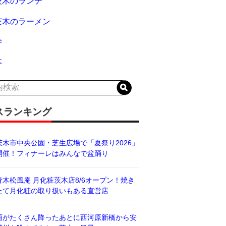
茨木のランチ
茨木のラーメン
寺
木
スランキング
茨木市中央公園・芝生広場で「夏祭り2026」
開催！フィナーレはみんなで盆踊り
青木松風庵 月化粧茨木店8/6オープン！焼き
たて月化粧の取り扱いもある直営店
雨がたくさん降ったあとに西河原新橋から安