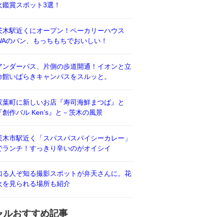
火鑑賞スポット3選！
茨木駅近くにオープン！ベーカリーハウス
WAのパン、もっちもちでおいしい！
アンダーパス、片側の歩道開通！イオンと立
命館いばらきキャンパスをスルッと。
双葉町に新しいお店『寿司海鮮まつば』と
『創作バル Ken’s』と－茨木の風景
茨木市駅近く「スパスパスパイシーカレー」
でランチ！すっきり辛いのがオイシイ
知る人ぞ知る撮影スポットが弁天さんに。花
火を見られる場所も紹介
ャルおすすめ記事