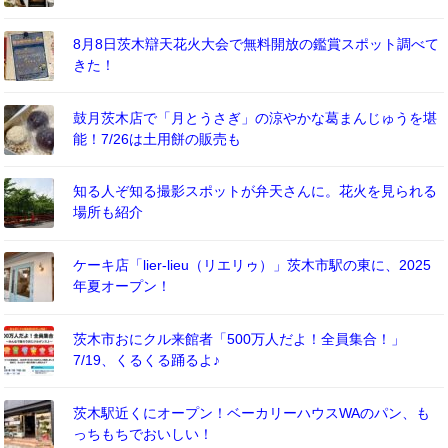
8月8日茨木辯天花火大会で無料開放の鑑賞スポット調べて
きた！
鼓月茨木店で「月とうさぎ」の涼やかな葛まんじゅうを堪
能！7/26は土用餅の販売も
知る人ぞ知る撮影スポットが弁天さんに。花火を見られる
場所も紹介
ケーキ店「lier-lieu（リエリゥ）」茨木市駅の東に、2025
年夏オープン！
茨木市おにクル来館者「500万人だよ！全員集合！」
7/19、くるくる踊るよ♪
茨木駅近くにオープン！ベーカリーハウスWAのパン、も
っちもちでおいしい！