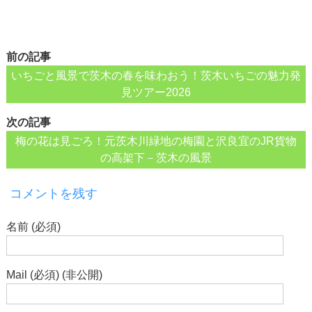
前の記事
いちごと風景で茨木の春を味わおう！茨木いちごの魅力発
見ツアー2026
次の記事
梅の花は見ごろ！元茨木川緑地の梅園と沢良宜のJR貨物
の高架下－茨木の風景
コメントを残す
名前 (必須)
Mail (必須) (非公開)