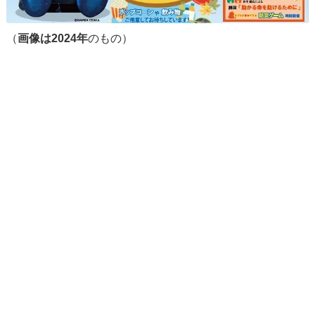
（
画像は2024年
のもの）