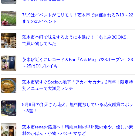
7/19はイベントがモリモリ！茨木市で開催される7/19～22
までの13イベント
茨木市本町で味見するように本選び！「あじみBOOKS」
で買い物してみた
茨木駅近くにレコード＆Bar『Ask Me』7/23オープン！23
～25はDJプレイも
茨木市駅すぐSocioの地下「アカイサカナ」2周年！限定特
別メニューで大満足ランチ
8月8日の弁天さん花火。無料開放している花火鑑賞スポッ
ト3選！
茨木市renaお蔵店へ！晴雨兼用の甲州織の傘や、優しい素
材のかばん・小物・パジャマなど