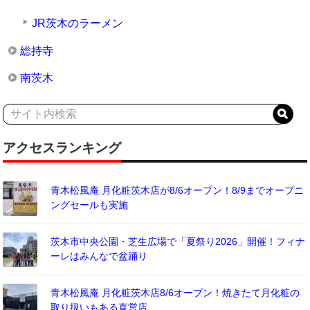
JR茨木のラーメン
総持寺
南茨木
アクセスランキング
青木松風庵 月化粧茨木店が8/6オープン！8/9までオープニ
ングセールも実施
茨木市中央公園・芝生広場で「夏祭り2026」開催！フィナ
ーレはみんなで盆踊り
青木松風庵 月化粧茨木店8/6オープン！焼きたて月化粧の
取り扱いもある直営店