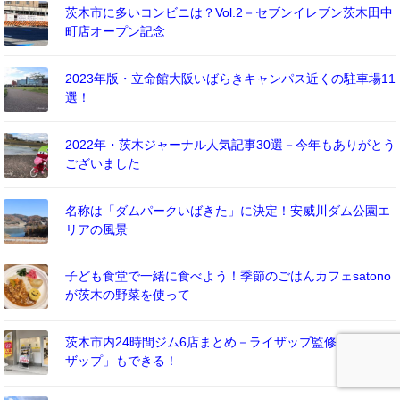
茨木市に多いコンビニは？Vol.2－セブンイレブン茨木田中
町店オープン記念
2023年版・立命館大阪いばらきキャンパス近くの駐車場11
選！
2022年・茨木ジャーナル人気記事30選－今年もありがとう
ございました
名称は「ダムパークいばきた」に決定！安威川ダム公園エ
リアの風景
子ども食堂で一緒に食べよう！季節のごはんカフェsatono
が茨木の野菜を使って
茨木市内24時間ジム6店まとめ－ライザップ監修「チョコ
ザップ」もできる！