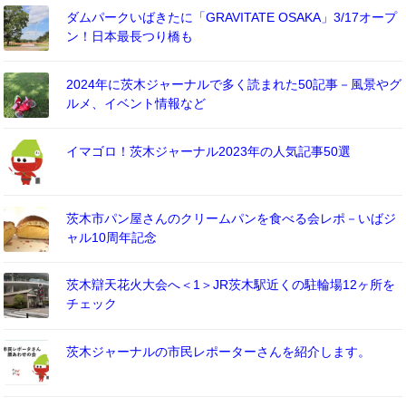
ダムパークいばきたに「GRAVITATE OSAKA」3/17オープ
ン！日本最長つり橋も
2024年に茨木ジャーナルで多く読まれた50記事－風景やグ
ルメ、イベント情報など
イマゴロ！茨木ジャーナル2023年の人気記事50選
茨木市パン屋さんのクリームパンを食べる会レポ－いばジ
ャル10周年記念
茨木辯天花火大会へ＜1＞JR茨木駅近くの駐輪場12ヶ所を
チェック
茨木ジャーナルの市民レポーターさんを紹介します。