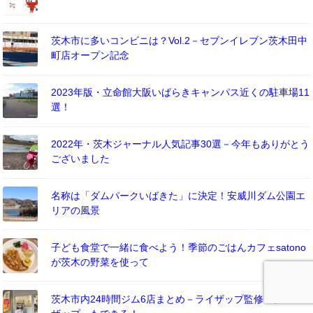
茨木市に多いコンビニは？Vol.2－セブンイレブン茨木田中
町店オープン記念
2023年版・立命館大阪いばらきキャンパス近くの駐車場11
選！
2022年・茨木ジャーナル人気記事30選－今年もありがとう
ございました
名称は「ダムパークいばきた」に決定！安威川ダム公園エ
リアの風景
子ども食堂で一緒に食べよう！季節のごはんカフェsatono
が茨木の野菜を使って
茨木市内24時間ジム6店まとめ－ライザップ監修「チョコ