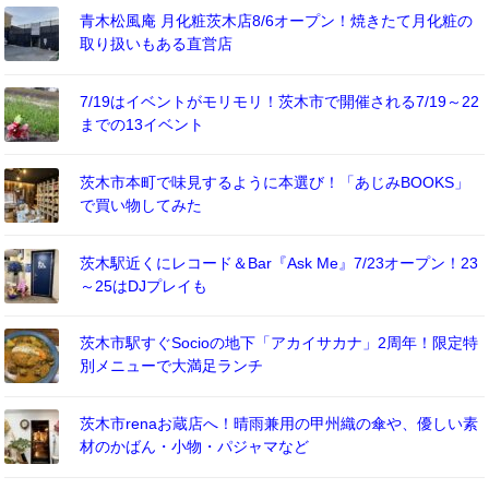
青木松風庵 月化粧茨木店8/6オープン！焼きたて月化粧の
取り扱いもある直営店
7/19はイベントがモリモリ！茨木市で開催される7/19～22
までの13イベント
茨木市本町で味見するように本選び！「あじみBOOKS」
で買い物してみた
茨木駅近くにレコード＆Bar『Ask Me』7/23オープン！23
～25はDJプレイも
茨木市駅すぐSocioの地下「アカイサカナ」2周年！限定特
別メニューで大満足ランチ
茨木市renaお蔵店へ！晴雨兼用の甲州織の傘や、優しい素
材のかばん・小物・パジャマなど