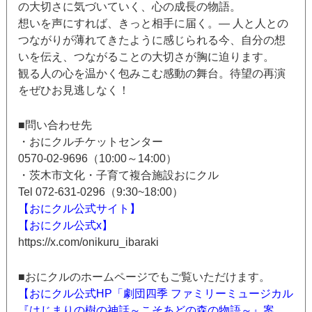
の大切さに気づいていく、心の成長の物語。
想いを声にすれば、きっと相手に届く。― 人と人との
つながりが薄れてきたように感じられる今、自分の想
いを伝え、つながることの大切さが胸に迫ります。
観る人の心を温かく包みこむ感動の舞台。待望の再演
をぜひお見逃しなく！
■問い合わせ先
・おにクルチケットセンター
0570-02-9696（10:00～14:00）
・茨木市文化・子育て複合施設おにクル
Tel 072-631-0296（9:30~18:00）
【おにクル公式サイト】
【おにクル公式x】
https://x.com/onikuru_ibaraki
■おにクルのホームページでもご覧いただけます。
【おにクル公式HP「劇団四季 ファミリーミュージカル
『はじまりの樹の神話～こそあどの森の物語～』案