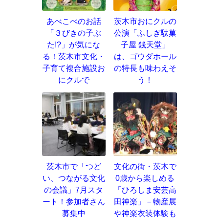
あべこべのお話
茨木市おにクルの
「３びきの子ぶ
公演「ふしぎ駄菓
た!?」が気にな
子屋 銭天堂」
る！茨木市文化・
は、ゴウダホール
子育て複合施設お
の特長も味わえそ
にクルで
う！
茨木市で「つど
文化の街・茨木で
い、つながる文化
0歳から楽しめる
の会議」7月スタ
「ひろしま安芸高
ート！参加者さん
田神楽」－物産展
募集中
や神楽衣装体験も