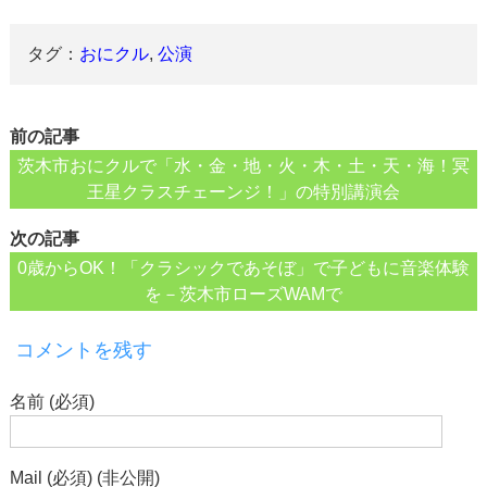
タグ：
おにクル
,
公演
前の記事
茨木市おにクルで「水・金・地・火・木・土・天・海！冥
王星クラスチェーンジ！」の特別講演会
次の記事
0歳からOK！「クラシックであそぼ」で子どもに音楽体験
を－茨木市ローズWAMで
コメントを残す
名前 (必須)
Mail (必須) (非公開)