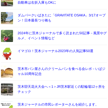
自動車は右折入庫もOKに
ダムパークいばきたに「GRAVITATE OSAKA」3/17オープ
ン！日本最長つり橋も
2024年に茨木ジャーナルで多く読まれた50記事－風景やグ
ルメ、イベント情報など
イマゴロ！茨木ジャーナル2023年の人気記事50選
茨木市パン屋さんのクリームパンを食べる会レポ－いばジ
ャル10周年記念
茨木辯天花火大会へ＜1＞JR茨木駅近くの駐輪場12ヶ所を
チェック
茨木ジャーナルの市民レポーターさんを紹介します。