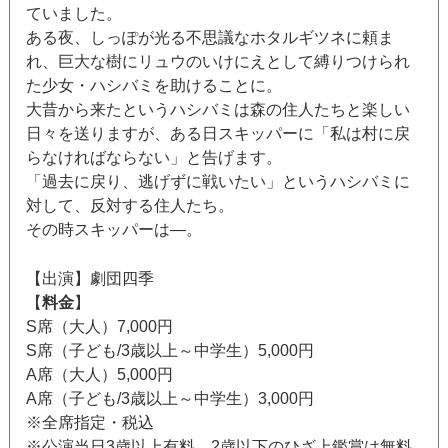
ていました。
ある夜、しっぽが光る不思議なホタルギツネに頼ま
れ、巨大な樹にリュウのいけにえとして縛りつけられ
た少女・ハシバミを助けることに。
大昔から来たというハシバミは森の住人たちと楽しい
日々を送りますが、ある日スキッパーに「私は村に戻
らなければならない」と告げます。
「過去に戻り、逃げずに戦いたい」というハシバミに
対して、反対する住人たち。
その時スキッパーは—。
【出演】劇団四季
【
料金
】
S席（大人）7,000円
S席（子ども/3歳以上～中学生）5,000円
A席（大人）5,000円
A席（子ども/3歳以上～中学生）3,000円
※全席指定・税込
※公演当日3歳以上有料。2歳以下のひざ上鑑賞は無料