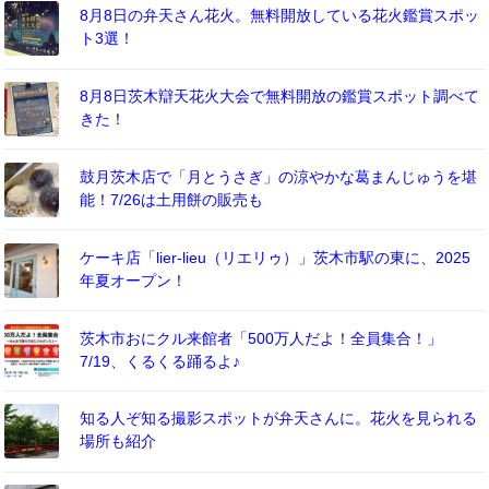
8月8日の弁天さん花火。無料開放している花火鑑賞スポッ
ト3選！
8月8日茨木辯天花火大会で無料開放の鑑賞スポット調べて
きた！
鼓月茨木店で「月とうさぎ」の涼やかな葛まんじゅうを堪
能！7/26は土用餅の販売も
ケーキ店「lier-lieu（リエリゥ）」茨木市駅の東に、2025
年夏オープン！
茨木市おにクル来館者「500万人だよ！全員集合！」
7/19、くるくる踊るよ♪
知る人ぞ知る撮影スポットが弁天さんに。花火を見られる
場所も紹介