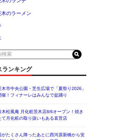
茨木のランチ
茨木のラーメン
寺
木
スランキング
茨木市中央公園・芝生広場で「夏祭り2026」
開催！フィナーレはみんなで盆踊り
青木松風庵 月化粧茨木店8/6オープン！焼き
たて月化粧の取り扱いもある直営店
雨がたくさん降ったあとに西河原新橋から安