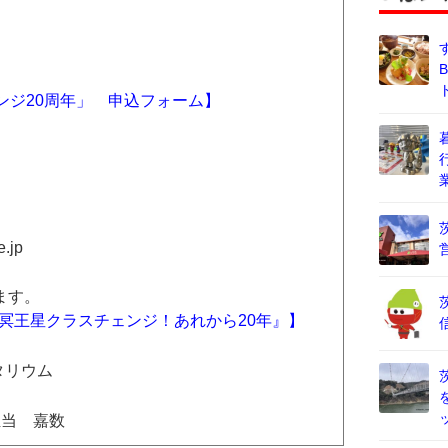
）
ェンジ20周年」 申込フォーム】
.jp
ます。
冥王星クラスチェンジ！あれから20年』】
タリウム
担当 嘉数