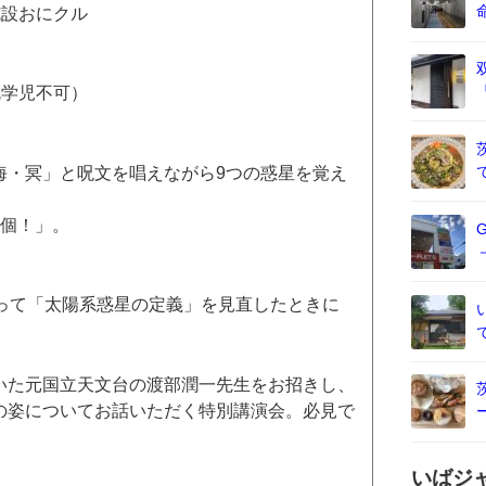
施設おにクル
就学児不可）
海・冥」と呪文を唱えながら9つの惑星を覚え
8個！」。
まって「太陽系惑星の定義」を見直したときに
いた元国立天文台の渡部潤一先生をお招きし、
の姿についてお話いただく特別講演会。必見で
いばジ