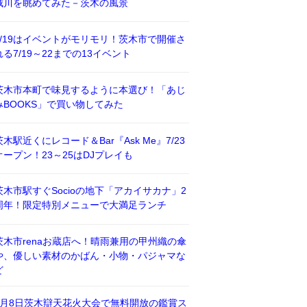
威川を眺めてみた－茨木の風景
7/19はイベントがモリモリ！茨木市で開催さ
れる7/19～22までの13イベント
茨木市本町で味見するように本選び！「あじ
みBOOKS」で買い物してみた
茨木駅近くにレコード＆Bar『Ask Me』7/23
オープン！23～25はDJプレイも
茨木市駅すぐSocioの地下「アカイサカナ」2
周年！限定特別メニューで大満足ランチ
茨木市renaお蔵店へ！晴雨兼用の甲州織の傘
や、優しい素材のかばん・小物・パジャマな
ど
8月8日茨木辯天花火大会で無料開放の鑑賞ス