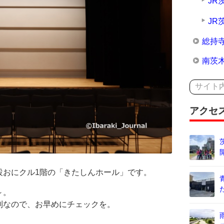
JR
JR
総持
南茨
アクセ
設おにクル1階の「きたしんホール」です。
～。
制なので、お早めにチェックを。