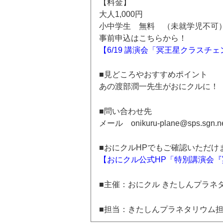
【料金】
大人1,000円
小中学生 無料 （未就学児不可
事前申込はこちらから！
【6/19 講演会「冥王星クラスチ
■見どころやおすすめポイント
あの渡部潤一先生がおにクルに！
■問い合わせ先
メール onikuru-plane@sps.sgn.ne
■おにクルHPでもご確認いただけ
【おにクル公式HP「特別講演会『
■主催：おにクル きたしんプラネ
■担当：きたしんプラネタリウム