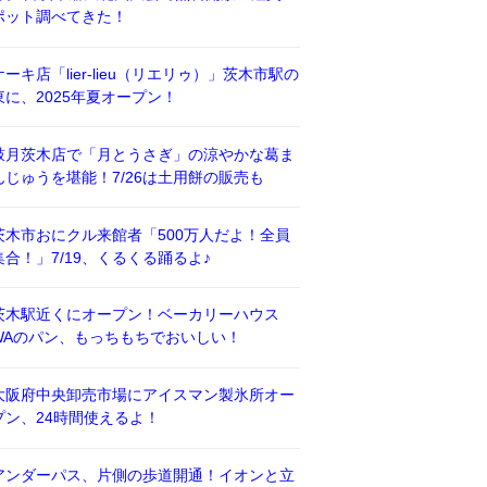
ポット調べてきた！
ケーキ店「lier-lieu（リエリゥ）」茨木市駅の
東に、2025年夏オープン！
鼓月茨木店で「月とうさぎ」の涼やかな葛ま
んじゅうを堪能！7/26は土用餅の販売も
茨木市おにクル来館者「500万人だよ！全員
集合！」7/19、くるくる踊るよ♪
茨木駅近くにオープン！ベーカリーハウス
WAのパン、もっちもちでおいしい！
大阪府中央卸売市場にアイスマン製氷所オー
プン、24時間使えるよ！
アンダーパス、片側の歩道開通！イオンと立