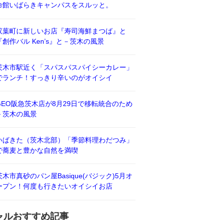
命館いばらきキャンパスをスルッと。
双葉町に新しいお店『寿司海鮮まつば』と
『創作バル Ken’s』と－茨木の風景
茨木市駅近く「スパスパスパイシーカレー」
でランチ！すっきり辛いのがオイシイ
GEO阪急茨木店が8月29日で移転統合のため
－茨木の風景
いばきた（茨木北部）「季節料理わだつみ」
で蕎麦と豊かな自然を満喫
茨木市真砂のパン屋Basique(バジック)5月オ
ープン！何度も行きたいオイシイお店
ャルおすすめ記事