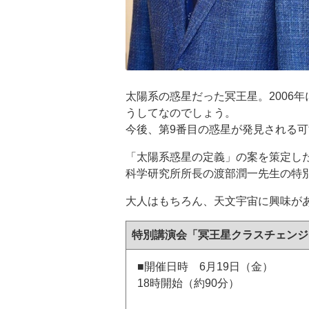
太陽系の惑星だった冥王星。2006
うしてなのでしょう。
今後、第9番目の惑星が発見される
「太陽系惑星の定義」の案を策定し
科学研究所所長の渡部潤一先生の特別
大人はもちろん、天文宇宙に興味が
特別講演会「冥王星クラスチェンジ
■開催日時 6月19日（金）
18時開始（約90分）