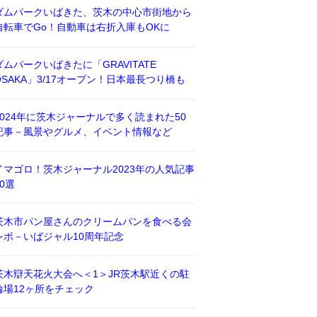
ダムパークいばきた、茨木の中心市街地から
自転車でGo！自動車は右折入庫もOKに
ダムパークいばきたに「GRAVITATE
OSAKA」3/17オープン！日本最長つり橋も
2024年に茨木ジャーナルで多く読まれた50
記事－風景やグルメ、イベント情報など
イマゴロ！茨木ジャーナル2023年の人気記事
50選
茨木市パン屋さんのクリームパンを食べる会
レポ－いばジャル10周年記念
茨木辯天花火大会へ＜1＞JR茨木駅近くの駐
輪場12ヶ所をチェック