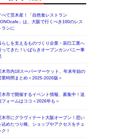
すべて茨木産！「自然食レストラン
BONOcafe」は、大阪で行くべき100のレス
トランに
暮らしを支えるものづくり企業・辰巳工業へ
行ってきた！いばらきオープンカンパニー事
業
茨木市内18スーパーマーケット、年末年始の
営業時間まとめ＜2025-2026版＞
茨木市で開催するイベント情報、募集中！送
信フォームはココ＜2026年も＞
茨木市にグラヴィテート大阪オープン！思い
を込めたつり橋、ショップやアクセスをチェ
ック！