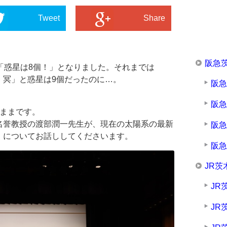
Tweet
Share
阪急
「惑星は8個！」となりました。それまでは
・冥」と惑星は9個だったのに…。
阪
阪
のままです。
名誉教授の渡部潤一先生が、現在の太陽系の最新
阪
」についてお話ししてくださいます。
阪
JR茨
JR
JR