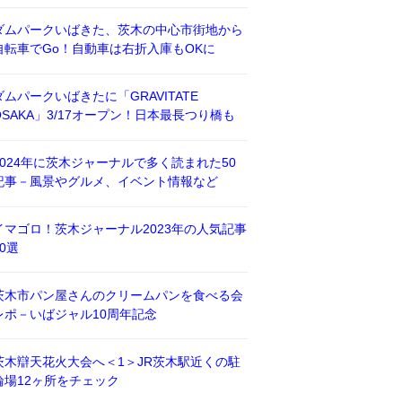
ダムパークいばきた、茨木の中心市街地から
自転車でGo！自動車は右折入庫もOKに
ダムパークいばきたに「GRAVITATE
OSAKA」3/17オープン！日本最長つり橋も
2024年に茨木ジャーナルで多く読まれた50
記事－風景やグルメ、イベント情報など
イマゴロ！茨木ジャーナル2023年の人気記事
50選
茨木市パン屋さんのクリームパンを食べる会
レポ－いばジャル10周年記念
茨木辯天花火大会へ＜1＞JR茨木駅近くの駐
輪場12ヶ所をチェック