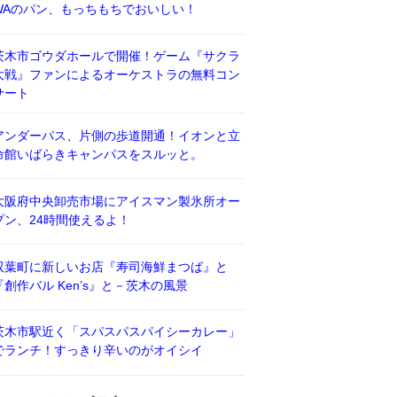
WAのパン、もっちもちでおいしい！
茨木市ゴウダホールで開催！ゲーム『サクラ
大戦』ファンによるオーケストラの無料コン
サート
アンダーパス、片側の歩道開通！イオンと立
命館いばらきキャンパスをスルッと。
大阪府中央卸売市場にアイスマン製氷所オー
プン、24時間使えるよ！
双葉町に新しいお店『寿司海鮮まつば』と
『創作バル Ken’s』と－茨木の風景
茨木市駅近く「スパスパスパイシーカレー」
でランチ！すっきり辛いのがオイシイ