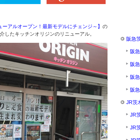
ューアルオープン！最新モデルにチェンジ～】
の
紹介したキッチンオリジンのリニューアル。
阪急
阪
阪
阪
阪
JR茨
JR
JR