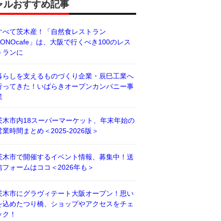
ャルおすすめ記事
すべて茨木産！「自然食レストラン
BONOcafe」は、大阪で行くべき100のレス
トランに
暮らしを支えるものづくり企業・辰巳工業へ
行ってきた！いばらきオープンカンパニー事
業
茨木市内18スーパーマーケット、年末年始の
営業時間まとめ＜2025-2026版＞
茨木市で開催するイベント情報、募集中！送
信フォームはココ＜2026年も＞
茨木市にグラヴィテート大阪オープン！思い
を込めたつり橋、ショップやアクセスをチェ
ック！