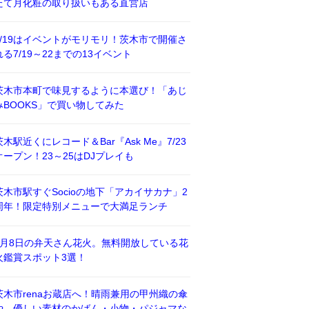
たて月化粧の取り扱いもある直営店
7/19はイベントがモリモリ！茨木市で開催さ
れる7/19～22までの13イベント
茨木市本町で味見するように本選び！「あじ
みBOOKS」で買い物してみた
茨木駅近くにレコード＆Bar『Ask Me』7/23
オープン！23～25はDJプレイも
茨木市駅すぐSocioの地下「アカイサカナ」2
周年！限定特別メニューで大満足ランチ
8月8日の弁天さん花火。無料開放している花
火鑑賞スポット3選！
茨木市renaお蔵店へ！晴雨兼用の甲州織の傘
や、優しい素材のかばん・小物・パジャマな