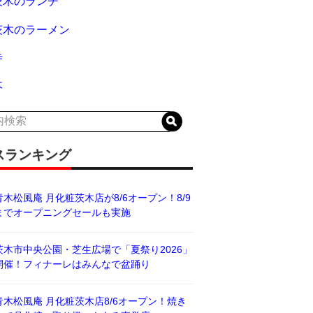
茨木のランチ
茨木のラーメン
寺
木
スランキング
青木松風庵 月化粧茨木店が8/6オープン！8/9
までオープニングセールも実施
茨木市中央公園・芝生広場で「夏祭り2026」
開催！フィナーレはみんなで盆踊り
青木松風庵 月化粧茨木店8/6オープン！焼き