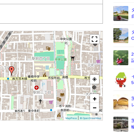
+
−
|
MapPress
© OpenStreetMap