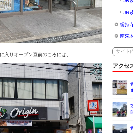
JR
JR
総持
南茨
月に入りオープン直前のころには、
アクセ