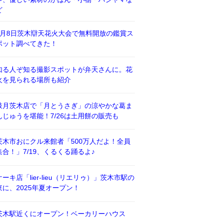
ど
8月8日茨木辯天花火大会で無料開放の鑑賞ス
ポット調べてきた！
知る人ぞ知る撮影スポットが弁天さんに。花
火を見られる場所も紹介
鼓月茨木店で「月とうさぎ」の涼やかな葛ま
んじゅうを堪能！7/26は土用餅の販売も
茨木市おにクル来館者「500万人だよ！全員
集合！」7/19、くるくる踊るよ♪
ケーキ店「lier-lieu（リエリゥ）」茨木市駅の
東に、2025年夏オープン！
茨木駅近くにオープン！ベーカリーハウス