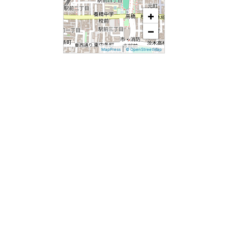
+
−
|
MapPress
© OpenStreetMap