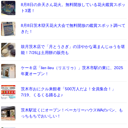
8月8日の弁天さん花火。無料開放している花火鑑賞スポッ
ト3選！
8月8日茨木辯天花火大会で無料開放の鑑賞スポット調べて
きた！
鼓月茨木店で「月とうさぎ」の涼やかな葛まんじゅうを堪
能！7/26は土用餅の販売も
ケーキ店「lier-lieu（リエリゥ）」茨木市駅の東に、2025
年夏オープン！
茨木市おにクル来館者「500万人だよ！全員集合！」
7/19、くるくる踊るよ♪
茨木駅近くにオープン！ベーカリーハウスWAのパン、も
っちもちでおいしい！