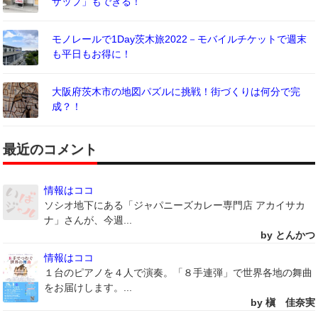
ザップ」もできる！
モノレールで1Day茨木旅2022－モバイルチケットで週末
も平日もお得に！
大阪府茨木市の地図パズルに挑戦！街づくりは何分で完
成？！
最近のコメント
情報はココ
ソシオ地下にある「ジャパニーズカレー専門店 アカイサカ
ナ」さんが、今週...
by とんかつ
情報はココ
１台のピアノを４人で演奏。「８手連弾」で世界各地の舞曲
をお届けします。...
by 槇 佳奈実