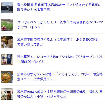
青木松風庵 月化粧茨木店8/6オープン！焼きたて月化粧の
取り扱いもある直営店
7/19はイベントがモリモリ！茨木市で開催される7/19～22
までの13イベント
茨木市本町で味見するように本選び！「あじみBOOKS」
で買い物してみた
茨木駅近くにレコード＆Bar『Ask Me』7/23オープン！23
～25はDJプレイも
茨木市駅すぐSocioの地下「アカイサカナ」2周年！限定特
別メニューで大満足ランチ
茨木市renaお蔵店へ！晴雨兼用の甲州織の傘や、優しい素
材のかばん・小物・パジャマなど