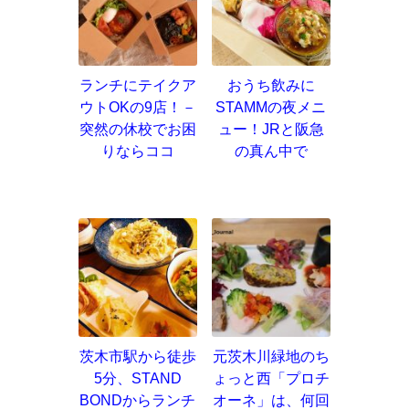
ランチにテイクア
おうち飲みに
ウトOKの9店！－
STAMMの夜メニ
突然の休校でお困
ュー！JRと阪急
りならココ
の真ん中で
茨木市駅から徒歩
元茨木川緑地のち
5分、STAND
ょっと西「プロチ
BONDからランチ
オーネ」は、何回