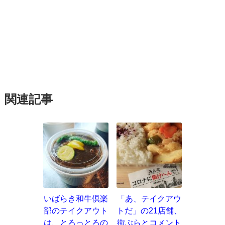
関連記事
いばらき和牛倶楽
「あ、テイクアウ
部のテイクアウト
トだ」の21店舗、
は、とろっとろの
街ぶらとコメント