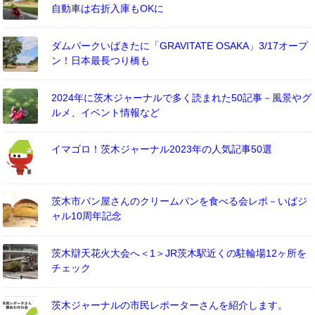
自動車は右折入庫もOKに
ダムパークいばきたに「GRAVITATE OSAKA」3/17オープ
ン！日本最長つり橋も
2024年に茨木ジャーナルで多く読まれた50記事－風景やグ
ルメ、イベント情報など
イマゴロ！茨木ジャーナル2023年の人気記事50選
茨木市パン屋さんのクリームパンを食べる会レポ－いばジ
ャル10周年記念
茨木辯天花火大会へ＜1＞JR茨木駅近くの駐輪場12ヶ所を
チェック
茨木ジャーナルの市民レポーターさんを紹介します。