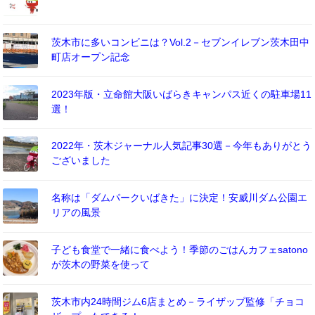
茨木市に多いコンビニは？Vol.2－セブンイレブン茨木田中
町店オープン記念
2023年版・立命館大阪いばらきキャンパス近くの駐車場11
選！
2022年・茨木ジャーナル人気記事30選－今年もありがとう
ございました
名称は「ダムパークいばきた」に決定！安威川ダム公園エ
リアの風景
子ども食堂で一緒に食べよう！季節のごはんカフェsatono
が茨木の野菜を使って
茨木市内24時間ジム6店まとめ－ライザップ監修「チョコ