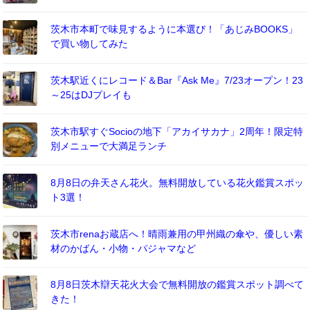
茨木市本町で味見するように本選び！「あじみBOOKS」
で買い物してみた
茨木駅近くにレコード＆Bar『Ask Me』7/23オープン！23
～25はDJプレイも
茨木市駅すぐSocioの地下「アカイサカナ」2周年！限定特
別メニューで大満足ランチ
8月8日の弁天さん花火。無料開放している花火鑑賞スポッ
ト3選！
茨木市renaお蔵店へ！晴雨兼用の甲州織の傘や、優しい素
材のかばん・小物・パジャマなど
8月8日茨木辯天花火大会で無料開放の鑑賞スポット調べて
きた！