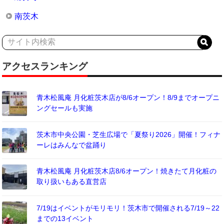
南茨木
アクセスランキング
青木松風庵 月化粧茨木店が8/6オープン！8/9までオープニ
ングセールも実施
茨木市中央公園・芝生広場で「夏祭り2026」開催！フィナ
ーレはみんなで盆踊り
青木松風庵 月化粧茨木店8/6オープン！焼きたて月化粧の
取り扱いもある直営店
7/19はイベントがモリモリ！茨木市で開催される7/19～22
までの13イベント