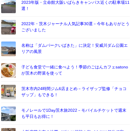
2023年版・立命館大阪いばらきキャンパス近くの駐車場11
選！
2022年・茨木ジャーナル人気記事30選－今年もありがとう
ございました
名称は「ダムパークいばきた」に決定！安威川ダム公園エ
リアの風景
子ども食堂で一緒に食べよう！季節のごはんカフェsatono
が茨木の野菜を使って
茨木市内24時間ジム6店まとめ－ライザップ監修「チョコ
ザップ」もできる！
モノレールで1Day茨木旅2022－モバイルチケットで週末
も平日もお得に！