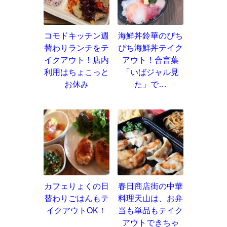
コモドキッチン週
海鮮丼鈴華のぴち
替わりランチをテ
ぴち海鮮丼テイク
イクアウト！店内
アウト！合言葉
利用はちょこっと
「いばジャル見
お休み
た」で…
カフェりょくの日
春日商店街の中華
替わりごはんもテ
料理天山は、お弁
イクアウトOK！
当も単品もテイク
アウトできちゃ