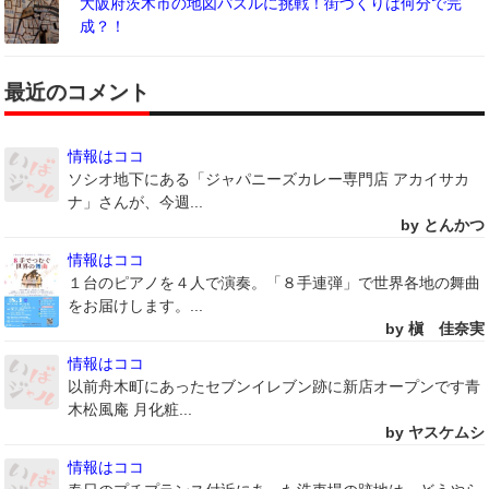
大阪府茨木市の地図パズルに挑戦！街づくりは何分で完
成？！
最近のコメント
情報はココ
ソシオ地下にある「ジャパニーズカレー専門店 アカイサカ
ナ」さんが、今週...
by とんかつ
情報はココ
１台のピアノを４人で演奏。「８手連弾」で世界各地の舞曲
をお届けします。...
by 槇 佳奈実
情報はココ
以前舟木町にあったセブンイレブン跡に新店オープンです青
木松風庵 月化粧...
by ヤスケムシ
情報はココ