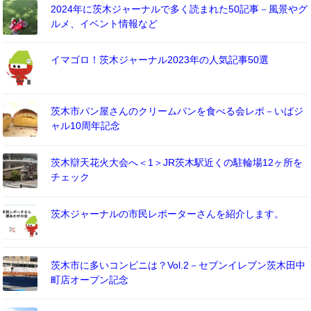
2024年に茨木ジャーナルで多く読まれた50記事－風景やグ
ルメ、イベント情報など
イマゴロ！茨木ジャーナル2023年の人気記事50選
茨木市パン屋さんのクリームパンを食べる会レポ－いばジ
ャル10周年記念
茨木辯天花火大会へ＜1＞JR茨木駅近くの駐輪場12ヶ所を
チェック
茨木ジャーナルの市民レポーターさんを紹介します。
茨木市に多いコンビニは？Vol.2－セブンイレブン茨木田中
町店オープン記念