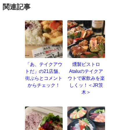
関連記事
「あ、テイクアウ
燻製ビストロ
トだ」の21店舗、
Ataluのテイクア
街ぶらとコメント
ウトで家飲みを楽
からチェック！
しくッ！＜JR茨
木＞