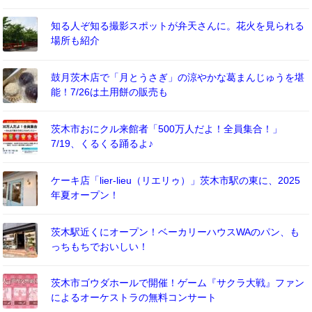
知る人ぞ知る撮影スポットが弁天さんに。花火を見られる
場所も紹介
鼓月茨木店で「月とうさぎ」の涼やかな葛まんじゅうを堪
能！7/26は土用餅の販売も
茨木市おにクル来館者「500万人だよ！全員集合！」
7/19、くるくる踊るよ♪
ケーキ店「lier-lieu（リエリゥ）」茨木市駅の東に、2025
年夏オープン！
茨木駅近くにオープン！ベーカリーハウスWAのパン、も
っちもちでおいしい！
茨木市ゴウダホールで開催！ゲーム『サクラ大戦』ファン
によるオーケストラの無料コンサート