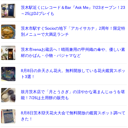
茨木駅近くにレコード＆Bar『Ask Me』7/23オープン！23
～25はDJプレイも
茨木市駅すぐSocioの地下「アカイサカナ」2周年！限定特
別メニューで大満足ランチ
茨木市renaお蔵店へ！晴雨兼用の甲州織の傘や、優しい素
材のかばん・小物・パジャマなど
8月8日の弁天さん花火。無料開放している花火鑑賞スポッ
ト3選！
鼓月茨木店で「月とうさぎ」の涼やかな葛まんじゅうを堪
能！7/26は土用餅の販売も
8月8日茨木辯天花火大会で無料開放の鑑賞スポット調べて
きた！