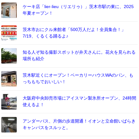
ケーキ店「lier-lieu（リエリゥ）」茨木市駅の東に、2025
年夏オープン！
茨木市おにクル来館者「500万人だよ！全員集合！」
7/19、くるくる踊るよ♪
知る人ぞ知る撮影スポットが弁天さんに。花火を見られる
場所も紹介
茨木駅近くにオープン！ベーカリーハウスWAのパン、も
っちもちでおいしい！
大阪府中央卸売市場にアイスマン製氷所オープン、24時間
使えるよ！
アンダーパス、片側の歩道開通！イオンと立命館いばらき
キャンパスをスルッと。