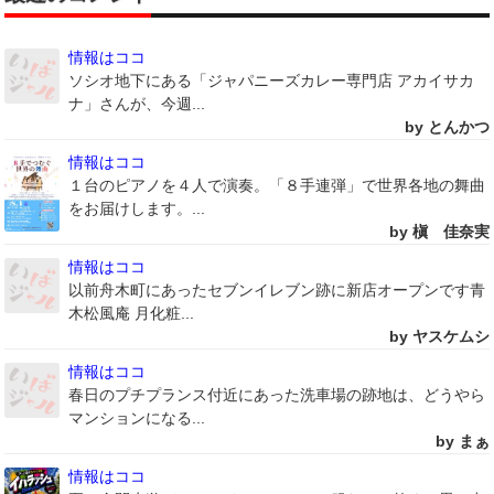
情報はココ
ソシオ地下にある「ジャパニーズカレー専門店 アカイサカ
ナ」さんが、今週...
by とんかつ
情報はココ
１台のピアノを４人で演奏。「８手連弾」で世界各地の舞曲
をお届けします。...
by 槇 佳奈実
情報はココ
以前舟木町にあったセブンイレブン跡に新店オープンです青
木松風庵 月化粧...
by ヤスケムシ
情報はココ
春日のプチプランス付近にあった洗車場の跡地は、どうやら
マンションになる...
by まぁ
情報はココ