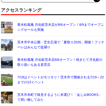
アクセスランキング
青木松風庵 月化粧茨木店が8/6オープン！8/9までオープニ
ングセールも実施
茨木市中央公園・芝生広場で「夏祭り2026」開催！フィナ
ーレはみんなで盆踊り
青木松風庵 月化粧茨木店8/6オープン！焼きたて月化粧の
取り扱いもある直営店
7/19はイベントがモリモリ！茨木市で開催される7/19～22
までの13イベント
茨木市本町で味見するように本選び！「あじみBOOKS」
で買い物してみた