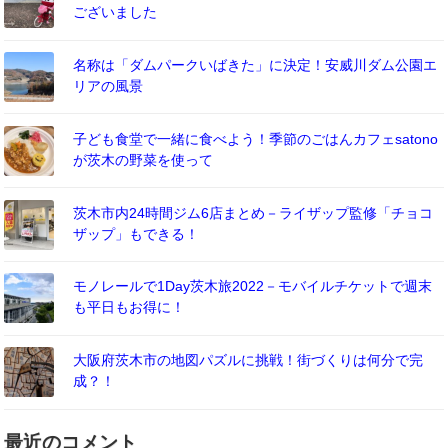
ございました
名称は「ダムパークいばきた」に決定！安威川ダム公園エ
リアの風景
子ども食堂で一緒に食べよう！季節のごはんカフェsatono
が茨木の野菜を使って
茨木市内24時間ジム6店まとめ－ライザップ監修「チョコ
ザップ」もできる！
モノレールで1Day茨木旅2022－モバイルチケットで週末
も平日もお得に！
大阪府茨木市の地図パズルに挑戦！街づくりは何分で完
成？！
最近のコメント