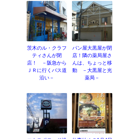
茨木のル・クラフ
パン屋大黒屋が閉
ティさんが閉
店！隣の薬局屋さ
店！ －阪急から
んは、ちょっと移
ＪＲに行くバス道
動 －大黒屋と光
沿い－
薬局－