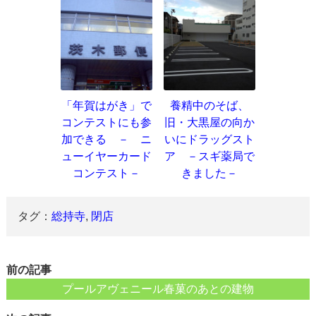
「年賀はがき」で
養精中のそば、
コンテストにも参
旧・大黒屋の向か
加できる － ニ
いにドラッグスト
ューイヤーカード
ア －スギ薬局で
コンテスト－
きました－
タグ：
総持寺
,
閉店
前の記事
プールアヴェニール春菓のあとの建物