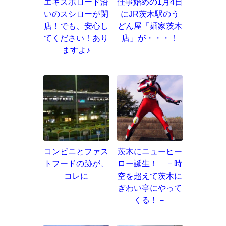
エキスポロード沿
仕事始めの1月4日
いのスシローが閉
にJR茨木駅のう
店！でも、安心し
どん屋「麺家茨木
てください！あり
店」が・・・！
ますよ♪
コンビニとファス
茨木にニューヒー
トフードの跡が、
ロー誕生！ －時
コレに
空を超えて茨木に
ぎわい亭にやって
くる！－