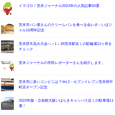
イマゴロ！茨木ジャーナル2023年の人気記事50選
茨木市パン屋さんのクリームパンを食べる会レポ－いばジ
ャル10周年記念
茨木辯天花火大会へ＜1＞JR茨木駅近くの駐輪場12ヶ所を
チェック
茨木ジャーナルの市民レポーターさんを紹介します。
茨木市に多いコンビニは？Vol.2－セブンイレブン茨木田中
町店オープン記念
2023年版・立命館大阪いばらきキャンパス近くの駐車場11
選！