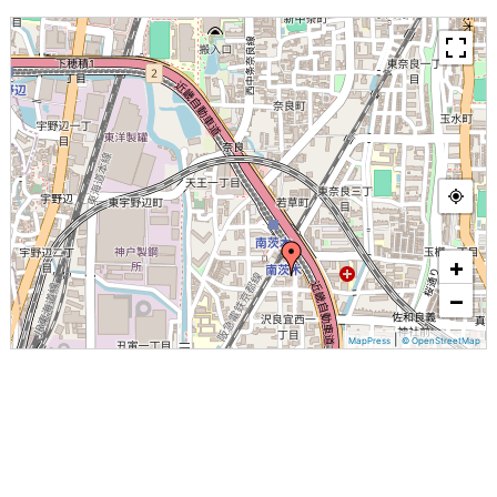
+
−
|
MapPress
© OpenStreetMap