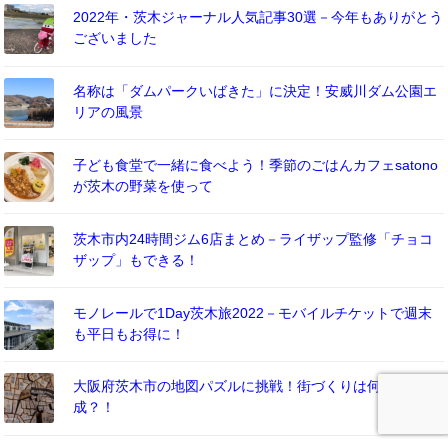
2022年・茨木ジャーナル人気記事30選－今年もありがとう
ございました
名称は「ダムパークいばきた」に決定！安威川ダム公園エ
リアの風景
子ども食堂で一緒に食べよう！季節のごはんカフェsatono
が茨木の野菜を使って
茨木市内24時間ジム6店まとめ－ライザップ監修「チョコ
ザップ」もできる！
モノレールで1Day茨木旅2022－モバイルチケットで週末
も平日もお得に！
大阪府茨木市の地図パズルに挑戦！街づくりは何分で完
成？！