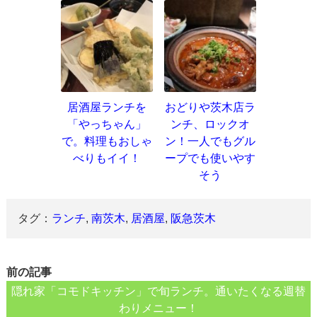
居酒屋ランチを
おどりや茨木店ラ
「やっちゃん」
ンチ、ロックオ
で。料理もおしゃ
ン！一人でもグル
べりもイイ！
ープでも使いやす
そう
タグ：
ランチ
,
南茨木
,
居酒屋
,
阪急茨木
前の記事
隠れ家「コモドキッチン」で旬ランチ。通いたくなる週替
わりメニュー！