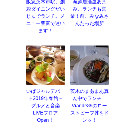
阪急茨木市駅、創
海鮮居酒屋あま
彩ダイニングだい
み、ランチも営
じゅでランチ。メ
業！前、みなみさ
ニュー豊富で迷い
んだった場所
ます！
いばジャルデパー
茨木のまあまあ真
ト2019年春館－
ん中でランチ！
グルメと音楽
Viande39のロー
LIVEフロア
ストビーフ丼をド
Open！
ンッ！