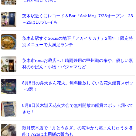
茨木駅近くにレコード＆Bar『Ask Me』7/23オープン！23
～25はDJプレイも
茨木市駅すぐSocioの地下「アカイサカナ」2周年！限定特
別メニューで大満足ランチ
茨木市renaお蔵店へ！晴雨兼用の甲州織の傘や、優しい素
材のかばん・小物・パジャマなど
8月8日の弁天さん花火。無料開放している花火鑑賞スポッ
ト3選！
8月8日茨木辯天花火大会で無料開放の鑑賞スポット調べて
きた！
鼓月茨木店で「月とうさぎ」の涼やかな葛まんじゅうを堪
能！7/26は土用餅の販売も