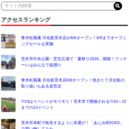
アクセスランキング
青木松風庵 月化粧茨木店が8/6オープン！8/9までオープニ
ングセールも実施
茨木市中央公園・芝生広場で「夏祭り2026」開催！フィナ
ーレはみんなで盆踊り
青木松風庵 月化粧茨木店8/6オープン！焼きたて月化粧の
取り扱いもある直営店
7/19はイベントがモリモリ！茨木市で開催される7/19～22
までの13イベント
茨木市本町で味見するように本選び！「あじみBOOKS」
で買い物してみた