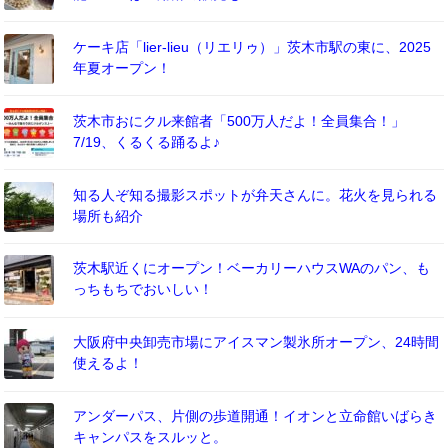
ケーキ店「lier-lieu（リエリゥ）」茨木市駅の東に、2025
年夏オープン！
茨木市おにクル来館者「500万人だよ！全員集合！」
7/19、くるくる踊るよ♪
知る人ぞ知る撮影スポットが弁天さんに。花火を見られる
場所も紹介
茨木駅近くにオープン！ベーカリーハウスWAのパン、も
っちもちでおいしい！
大阪府中央卸売市場にアイスマン製氷所オープン、24時間
使えるよ！
アンダーパス、片側の歩道開通！イオンと立命館いばらき
キャンパスをスルッと。