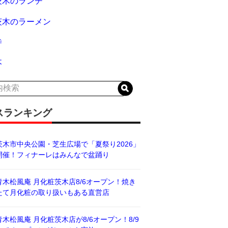
茨木のランチ
茨木のラーメン
寺
木
スランキング
茨木市中央公園・芝生広場で「夏祭り2026」
開催！フィナーレはみんなで盆踊り
青木松風庵 月化粧茨木店8/6オープン！焼き
たて月化粧の取り扱いもある直営店
青木松風庵 月化粧茨木店が8/6オープン！8/9