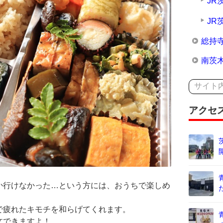
JR
JR
総持
南茨
アクセ
か行けなかった…という方には、おうちで楽しめ
で疲れたキモチを和らげてくれます。
文できますよ！