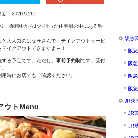
2020.5.26）
寄り、養精中から北へ行った住宅街の中にある料
阪急
ると大人気のはなせさんで、テイクアウトサービ
もテイクアウトできますよ～！
阪
施する予定です。ただし、
事前予約制
です。受付
阪
す。
利用時にお店でもご確認ください。
阪
阪
JR茨
ウトMenu
JR
JR