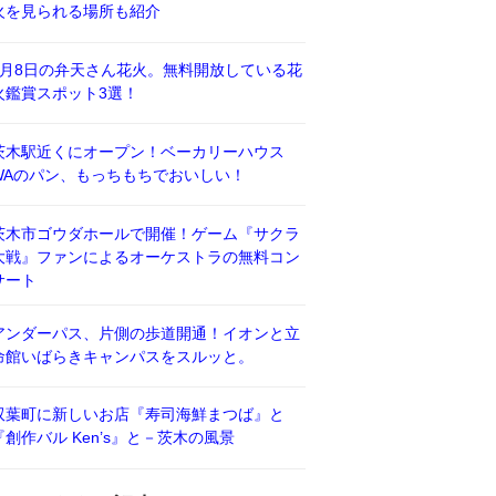
火を見られる場所も紹介
8月8日の弁天さん花火。無料開放している花
火鑑賞スポット3選！
茨木駅近くにオープン！ベーカリーハウス
WAのパン、もっちもちでおいしい！
茨木市ゴウダホールで開催！ゲーム『サクラ
大戦』ファンによるオーケストラの無料コン
サート
アンダーパス、片側の歩道開通！イオンと立
命館いばらきキャンパスをスルッと。
双葉町に新しいお店『寿司海鮮まつば』と
『創作バル Ken’s』と－茨木の風景