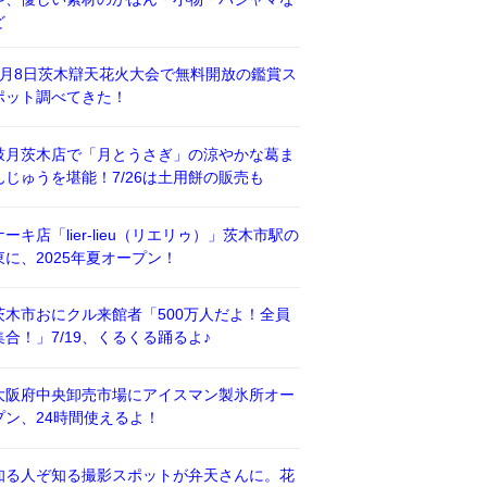
ど
8月8日茨木辯天花火大会で無料開放の鑑賞ス
ポット調べてきた！
鼓月茨木店で「月とうさぎ」の涼やかな葛ま
んじゅうを堪能！7/26は土用餅の販売も
ケーキ店「lier-lieu（リエリゥ）」茨木市駅の
東に、2025年夏オープン！
茨木市おにクル来館者「500万人だよ！全員
集合！」7/19、くるくる踊るよ♪
大阪府中央卸売市場にアイスマン製氷所オー
プン、24時間使えるよ！
知る人ぞ知る撮影スポットが弁天さんに。花