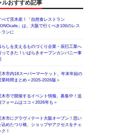
ャルおすすめ記事
すべて茨木産！「自然食レストラン
BONOcafe」は、大阪で行くべき100のレス
トランに
暮らしを支えるものづくり企業・辰巳工業へ
行ってきた！いばらきオープンカンパニー事
業
茨木市内18スーパーマーケット、年末年始の
営業時間まとめ＜2025-2026版＞
茨木市で開催するイベント情報、募集中！送
信フォームはココ＜2026年も＞
茨木市にグラヴィテート大阪オープン！思い
を込めたつり橋、ショップやアクセスをチェ
ック！