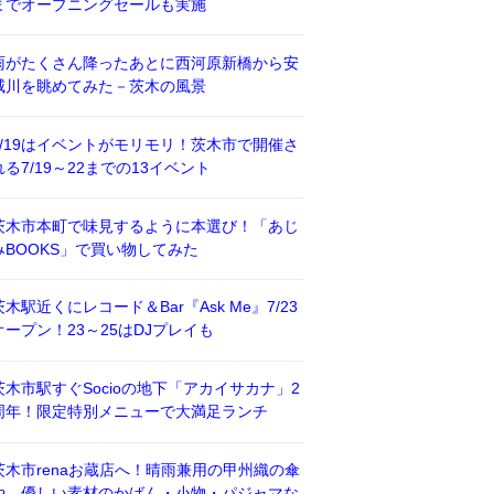
までオープニングセールも実施
雨がたくさん降ったあとに西河原新橋から安
威川を眺めてみた－茨木の風景
7/19はイベントがモリモリ！茨木市で開催さ
れる7/19～22までの13イベント
茨木市本町で味見するように本選び！「あじ
みBOOKS」で買い物してみた
茨木駅近くにレコード＆Bar『Ask Me』7/23
オープン！23～25はDJプレイも
茨木市駅すぐSocioの地下「アカイサカナ」2
周年！限定特別メニューで大満足ランチ
茨木市renaお蔵店へ！晴雨兼用の甲州織の傘
や、優しい素材のかばん・小物・パジャマな