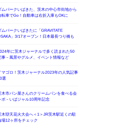
ダムパークいばきた、茨木の中心市街地から
自転車でGo！自動車は右折入庫もOKに
ダムパークいばきたに「GRAVITATE
OSAKA」3/17オープン！日本最長つり橋も
2024年に茨木ジャーナルで多く読まれた50
記事－風景やグルメ、イベント情報など
イマゴロ！茨木ジャーナル2023年の人気記事
50選
茨木市パン屋さんのクリームパンを食べる会
レポ－いばジャル10周年記念
茨木辯天花火大会へ＜1＞JR茨木駅近くの駐
輪場12ヶ所をチェック