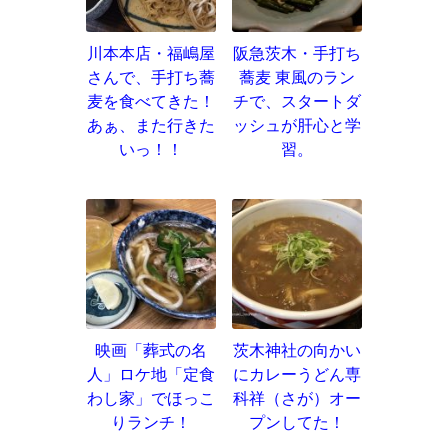
川本本店・福嶋屋
阪急茨木・手打ち
さんで、手打ち蕎
蕎麦 東風のラン
麦を食べてきた！
チで、スタートダ
あぁ、また行きた
ッシュが肝心と学
いっ！！
習。
映画「葬式の名
茨木神社の向かい
人」ロケ地「定食
にカレーうどん専
わし家」でほっこ
科祥（さが）オー
りランチ！
プンしてた！