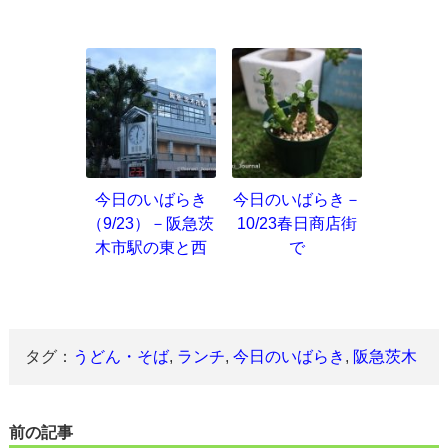
今日のいばらき
今日のいばらき－
（9/23）－阪急茨
10/23春日商店街
木市駅の東と西
で
タグ：
うどん・そば
,
ランチ
,
今日のいばらき
,
阪急茨木
前の記事