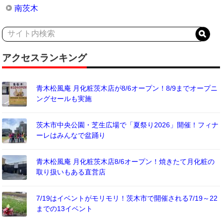
南茨木
アクセスランキング
青木松風庵 月化粧茨木店が8/6オープン！8/9までオープニ
ングセールも実施
茨木市中央公園・芝生広場で「夏祭り2026」開催！フィナ
ーレはみんなで盆踊り
青木松風庵 月化粧茨木店8/6オープン！焼きたて月化粧の
取り扱いもある直営店
7/19はイベントがモリモリ！茨木市で開催される7/19～22
までの13イベント