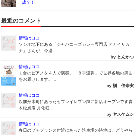
成？！
最近のコメント
情報はココ
ソシオ地下にある「ジャパニーズカレー専門店 アカイサカ
ナ」さんが、今週...
by とんかつ
情報はココ
１台のピアノを４人で演奏。「８手連弾」で世界各地の舞曲
をお届けします。...
by 槇 佳奈実
情報はココ
以前舟木町にあったセブンイレブン跡に新店オープンです青
木松風庵 月化粧...
by ヤスケムシ
情報はココ
春日のプチプランス付近にあった洗車場の跡地は、どうやら