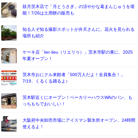
鼓月茨木店で「月とうさぎ」の涼やかな葛まんじゅうを堪
能！7/26は土用餅の販売も
知る人ぞ知る撮影スポットが弁天さんに。花火を見られる
場所も紹介
ケーキ店「lier-lieu（リエリゥ）」茨木市駅の東に、2025
年夏オープン！
茨木市おにクル来館者「500万人だよ！全員集合！」
7/19、くるくる踊るよ♪
茨木駅近くにオープン！ベーカリーハウスWAのパン、も
っちもちでおいしい！
大阪府中央卸売市場にアイスマン製氷所オープン、24時間
使えるよ！