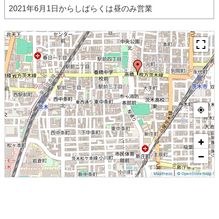
2021年6月1日からしばらくは昼のみ営業
+
−
|
MapPress
© OpenStreetMap