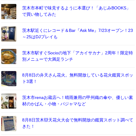
茨木市本町で味見するように本選び！「あじみBOOKS」
で買い物してみた
茨木駅近くにレコード＆Bar『Ask Me』7/23オープン！23
～25はDJプレイも
茨木市駅すぐSocioの地下「アカイサカナ」2周年！限定特
別メニューで大満足ランチ
8月8日の弁天さん花火。無料開放している花火鑑賞スポッ
ト3選！
茨木市renaお蔵店へ！晴雨兼用の甲州織の傘や、優しい素
材のかばん・小物・パジャマなど
8月8日茨木辯天花火大会で無料開放の鑑賞スポット調べて
きた！