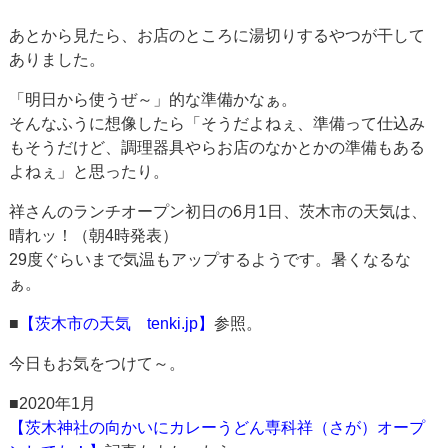
あとから見たら、お店のところに湯切りするやつが干して
ありました。
「明日から使うぜ～」的な準備かなぁ。
そんなふうに想像したら「そうだよねぇ、準備って仕込み
もそうだけど、調理器具やらお店のなかとかの準備もある
よねぇ」と思ったり。
祥さんのランチオープン初日の6月1日、茨木市の天気は、
晴れッ！（朝4時発表）
29度ぐらいまで気温もアップするようです。暑くなるな
ぁ。
■
【茨木市の天気 tenki.jp】
参照。
今日もお気をつけて～。
■2020年1月
【茨木神社の向かいにカレーうどん専科祥（さが）オープ