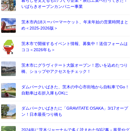
暮らしを支えるものづくり企業・辰巳工業へ行ってきた！
いばらきオープンカンパニー事業
茨木市内18スーパーマーケット、年末年始の営業時間まと
め＜2025-2026版＞
茨木市で開催するイベント情報、募集中！送信フォームは
ココ＜2026年も＞
茨木市にグラヴィテート大阪オープン！思いを込めたつり
橋、ショップやアクセスをチェック！
ダムパークいばきた、茨木の中心市街地から自転車でGo！
自動車は右折入庫もOKに
ダムパークいばきたに「GRAVITATE OSAKA」3/17オープ
ン！日本最長つり橋も
2024年に茨木ジャーナルで多く読まれた50記事－風景やグ