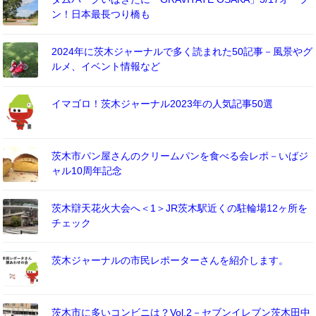
ン！日本最長つり橋も
2024年に茨木ジャーナルで多く読まれた50記事－風景やグ
ルメ、イベント情報など
イマゴロ！茨木ジャーナル2023年の人気記事50選
茨木市パン屋さんのクリームパンを食べる会レポ－いばジ
ャル10周年記念
茨木辯天花火大会へ＜1＞JR茨木駅近くの駐輪場12ヶ所を
チェック
茨木ジャーナルの市民レポーターさんを紹介します。
茨木市に多いコンビニは？Vol.2－セブンイレブン茨木田中