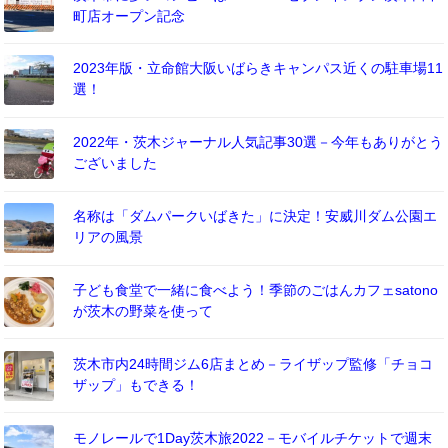
町店オープン記念
2023年版・立命館大阪いばらきキャンパス近くの駐車場11
選！
2022年・茨木ジャーナル人気記事30選－今年もありがとう
ございました
名称は「ダムパークいばきた」に決定！安威川ダム公園エ
リアの風景
子ども食堂で一緒に食べよう！季節のごはんカフェsatono
が茨木の野菜を使って
茨木市内24時間ジム6店まとめ－ライザップ監修「チョコ
ザップ」もできる！
モノレールで1Day茨木旅2022－モバイルチケットで週末