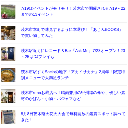
7/19はイベントがモリモリ！茨木市で開催される7/19～22
までの13イベント
茨木市本町で味見するように本選び！「あじみBOOKS」
で買い物してみた
茨木駅近くにレコード＆Bar『Ask Me』7/23オープン！23
～25はDJプレイも
茨木市駅すぐSocioの地下「アカイサカナ」2周年！限定特
別メニューで大満足ランチ
茨木市renaお蔵店へ！晴雨兼用の甲州織の傘や、優しい素
材のかばん・小物・パジャマなど
8月8日茨木辯天花火大会で無料開放の鑑賞スポット調べて
きた！