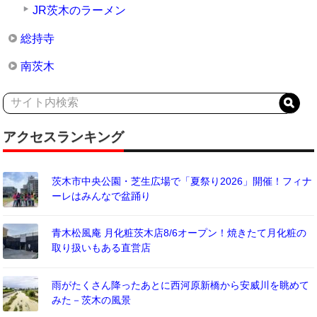
JR茨木のラーメン
総持寺
南茨木
アクセスランキング
茨木市中央公園・芝生広場で「夏祭り2026」開催！フィナ
ーレはみんなで盆踊り
青木松風庵 月化粧茨木店8/6オープン！焼きたて月化粧の
取り扱いもある直営店
雨がたくさん降ったあとに西河原新橋から安威川を眺めて
みた－茨木の風景