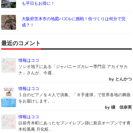
も平日もお得に！
大阪府茨木市の地図パズルに挑戦！街づくりは何分で完
成？！
最近のコメント
情報はココ
ソシオ地下にある「ジャパニーズカレー専門店 アカイサカ
ナ」さんが、今週...
by とんかつ
情報はココ
１台のピアノを４人で演奏。「８手連弾」で世界各地の舞曲
をお届けします。...
by 槇 佳奈実
情報はココ
以前舟木町にあったセブンイレブン跡に新店オープンです青
木松風庵 月化粧...