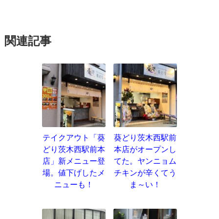
関連記事
テイクアウト「葵
葵どり茨木西駅前
どり茨木西駅前本
本店がオープンし
店」新メニュー登
てた。ヤンニョム
場。値下げしたメ
チキンが辛くてう
ニューも！
ま～い！