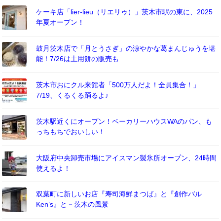
ケーキ店「lier-lieu（リエリゥ）」茨木市駅の東に、2025
年夏オープン！
鼓月茨木店で「月とうさぎ」の涼やかな葛まんじゅうを堪
能！7/26は土用餅の販売も
茨木市おにクル来館者「500万人だよ！全員集合！」
7/19、くるくる踊るよ♪
茨木駅近くにオープン！ベーカリーハウスWAのパン、も
っちもちでおいしい！
大阪府中央卸売市場にアイスマン製氷所オープン、24時間
使えるよ！
双葉町に新しいお店『寿司海鮮まつば』と『創作バル
Ken’s』と－茨木の風景