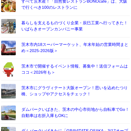
すべて茨木産！「自然食レストランBONOcafe」は、大阪
で行くべき100のレストランに
暮らしを支えるものづくり企業・辰巳工業へ行ってきた！
いばらきオープンカンパニー事業
茨木市内18スーパーマーケット、年末年始の営業時間まと
め＜2025-2026版＞
茨木市で開催するイベント情報、募集中！送信フォームは
ココ＜2026年も＞
茨木市にグラヴィテート大阪オープン！思いを込めたつり
橋、ショップやアクセスをチェック！
ダムパークいばきた、茨木の中心市街地から自転車でGo！
自動車は右折入庫もOKに
ダムパークいばきたに「GRAVITATE OSAKA」3/17オープ