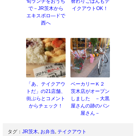
旬ランチをおうち
替わりごはんもテ
で－JR茨木から
イクアウトOK！
エキスポロ―ドで
西へ
「あ、テイクアウ
ベーカリーＫ２
トだ」の21店舗、
茨木店がオープン
街ぶらとコメント
しました －大黒
からチェック！
屋さんの跡のパン
屋さん－
タグ：
JR茨木
,
お弁当
,
テイクアウト