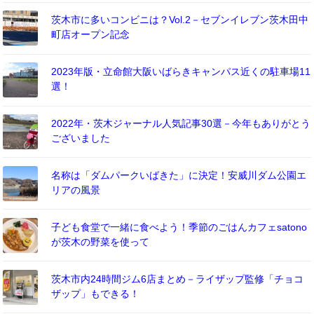
茨木市に多いコンビニは？Vol.2－セブンイレブン茨木田中
町店オープン記念
2023年版・立命館大阪いばらきキャンパス近くの駐車場11
選！
2022年・茨木ジャーナル人気記事30選－今年もありがとう
ございました
名称は「ダムパークいばきた」に決定！安威川ダム公園エ
リアの風景
子ども食堂で一緒に食べよう！季節のごはんカフェsatono
が茨木の野菜を使って
茨木市内24時間ジム6店まとめ－ライザップ監修「チョコ
ザップ」もできる！