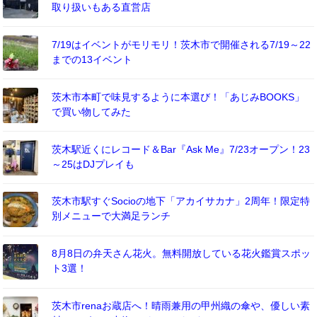
取り扱いもある直営店
7/19はイベントがモリモリ！茨木市で開催される7/19～22
までの13イベント
茨木市本町で味見するように本選び！「あじみBOOKS」
で買い物してみた
茨木駅近くにレコード＆Bar『Ask Me』7/23オープン！23
～25はDJプレイも
茨木市駅すぐSocioの地下「アカイサカナ」2周年！限定特
別メニューで大満足ランチ
8月8日の弁天さん花火。無料開放している花火鑑賞スポッ
ト3選！
茨木市renaお蔵店へ！晴雨兼用の甲州織の傘や、優しい素