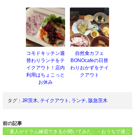
コモドキッチン週
自然食カフェ
替わりランチをテ
BONOcafeの日替
イクアウト！店内
わりおかずをテイ
利用はちょこっと
クアウト
お休み
タグ：
JR茨木
,
テイクアウト
,
ランチ
,
阪急茨木
前の記事
「素人がドラム練習できるか聞いてみた」－おうちで過ご