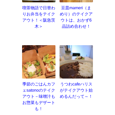
喫茶物語で日替わ
豆皿mameri（ま
りお弁当をテイク
めり）のテイクア
アウト！＜阪急茨
ウトは、おかず6
木＞
品詰め合わせ！
季節のごはんカフ
うつわcafeハリス
ェsatonoのテイク
がテイクアウト始
アウト－味噌汁も
めるんだって～！
お惣菜もデザート
も！