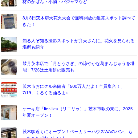
材のかばん・小物・パジャマなど
8月8日茨木辯天花火大会で無料開放の鑑賞スポット調べて
きた！
知る人ぞ知る撮影スポットが弁天さんに。花火を見られる
場所も紹介
鼓月茨木店で「月とうさぎ」の涼やかな葛まんじゅうを堪
能！7/26は土用餅の販売も
茨木市おにクル来館者「500万人だよ！全員集合！」
7/19、くるくる踊るよ♪
ケーキ店「lier-lieu（リエリゥ）」茨木市駅の東に、2025
年夏オープン！
茨木駅近くにオープン！ベーカリーハウスWAのパン、も