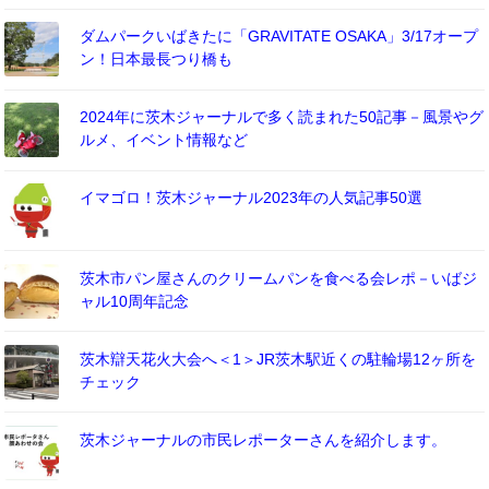
ダムパークいばきたに「GRAVITATE OSAKA」3/17オープ
ン！日本最長つり橋も
2024年に茨木ジャーナルで多く読まれた50記事－風景やグ
ルメ、イベント情報など
イマゴロ！茨木ジャーナル2023年の人気記事50選
茨木市パン屋さんのクリームパンを食べる会レポ－いばジ
ャル10周年記念
茨木辯天花火大会へ＜1＞JR茨木駅近くの駐輪場12ヶ所を
チェック
茨木ジャーナルの市民レポーターさんを紹介します。