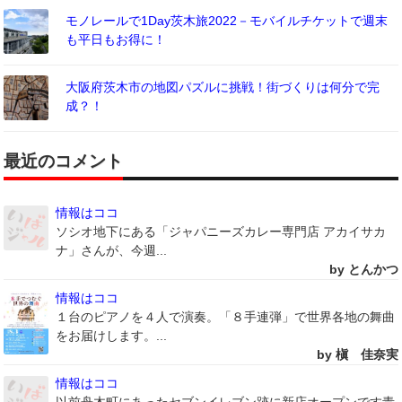
モノレールで1Day茨木旅2022－モバイルチケットで週末
も平日もお得に！
大阪府茨木市の地図パズルに挑戦！街づくりは何分で完
成？！
最近のコメント
情報はココ
ソシオ地下にある「ジャパニーズカレー専門店 アカイサカ
ナ」さんが、今週...
by とんかつ
情報はココ
１台のピアノを４人で演奏。「８手連弾」で世界各地の舞曲
をお届けします。...
by 槇 佳奈実
情報はココ