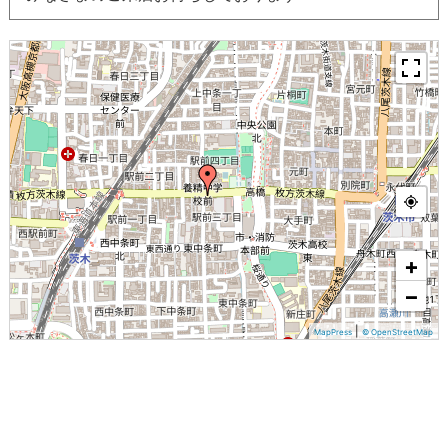
+
−
|
MapPress
© OpenStreetMap