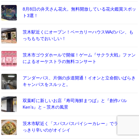
8月8日の弁天さん花火。無料開放している花火鑑賞スポッ
ト3選！
茨木駅近くにオープン！ベーカリーハウスWAのパン、も
っちもちでおいしい！
茨木市ゴウダホールで開催！ゲーム『サクラ大戦』ファン
によるオーケストラの無料コンサート
アンダーパス、片側の歩道開通！イオンと立命館いばらき
キャンパスをスルッと。
双葉町に新しいお店『寿司海鮮まつば』と『創作バル
Ken’s』と－茨木の風景
茨木市駅近く「スパスパスパイシーカレー」でランチ！す
っきり辛いのがオイシイ