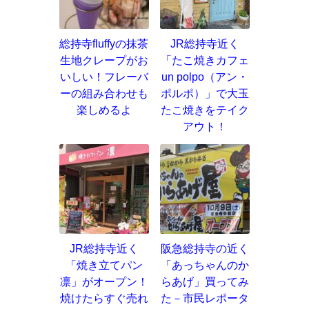
総持寺fluffyの抹茶
JR総持寺近く
生地クレープがお
「たこ焼きカフェ
いしい！フレーバ
un polpo（アン・
ーの組み合わせも
ポルポ）」で大玉
楽しめるよ
たこ焼きをテイク
アウト！
JR総持寺近く
阪急総持寺の近く
「焼き立てパン
「あっちゃんのか
凛」がオープン！
らあげ」買ってみ
焼けたらすぐ売れ
た－市民レポータ