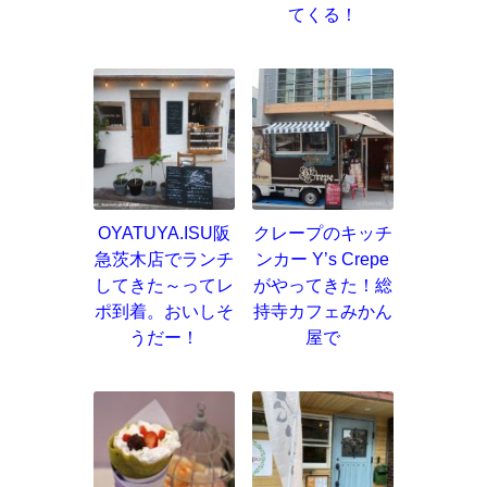
てくる！
OYATUYA.ISU阪
クレープのキッチ
急茨木店でランチ
ンカー Y’s Crepe
してきた～ってレ
がやってきた！総
ポ到着。おいしそ
持寺カフェみかん
うだー！
屋で