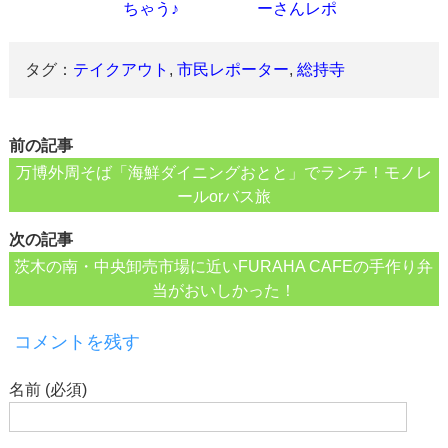
ちゃう♪
ーさんレポ
タグ：
テイクアウト
,
市民レポーター
,
総持寺
前の記事
万博外周そば「海鮮ダイニングおとと」でランチ！モノレ
ールorバス旅
次の記事
茨木の南・中央卸売市場に近いFURAHA CAFEの手作り弁
当がおいしかった！
コメントを残す
名前 (必須)