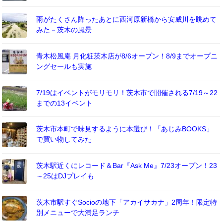
雨がたくさん降ったあとに西河原新橋から安威川を眺めて
みた－茨木の風景
青木松風庵 月化粧茨木店が8/6オープン！8/9までオープニ
ングセールも実施
7/19はイベントがモリモリ！茨木市で開催される7/19～22
までの13イベント
茨木市本町で味見するように本選び！「あじみBOOKS」
で買い物してみた
茨木駅近くにレコード＆Bar『Ask Me』7/23オープン！23
～25はDJプレイも
茨木市駅すぐSocioの地下「アカイサカナ」2周年！限定特
別メニューで大満足ランチ