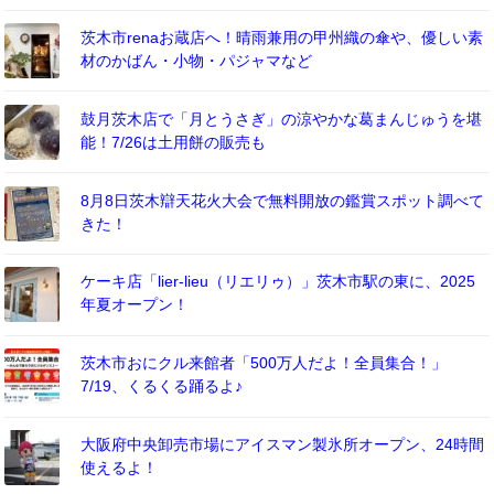
茨木市renaお蔵店へ！晴雨兼用の甲州織の傘や、優しい素
材のかばん・小物・パジャマなど
鼓月茨木店で「月とうさぎ」の涼やかな葛まんじゅうを堪
能！7/26は土用餅の販売も
8月8日茨木辯天花火大会で無料開放の鑑賞スポット調べて
きた！
ケーキ店「lier-lieu（リエリゥ）」茨木市駅の東に、2025
年夏オープン！
茨木市おにクル来館者「500万人だよ！全員集合！」
7/19、くるくる踊るよ♪
大阪府中央卸売市場にアイスマン製氷所オープン、24時間
使えるよ！