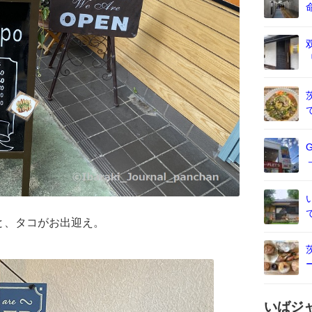
と、タコがお出迎え。
いばジ