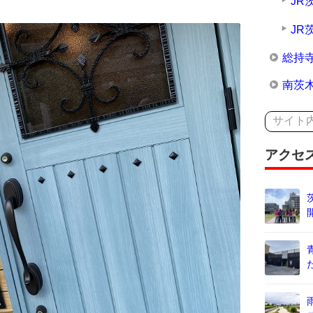
JR
JR
総持
南茨
アクセ