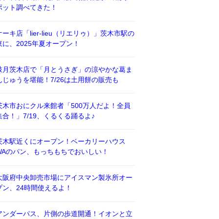
ポット調べてきた！
ケーキ店「lier-lieu（リエリゥ）」茨木市駅の
東に、2025年夏オープン！
鼓月茨木店で「月とうさぎ」の涼やかな葛ま
んじゅうを堪能！7/26は土用餅の販売も
茨木市おにクル来館者「500万人だよ！全員
集合！」7/19、くるくる踊るよ♪
茨木駅近くにオープン！ベーカリーハウス
WAのパン、もっちもちでおいしい！
大阪府中央卸売市場にアイスマン製氷所オー
プン、24時間使えるよ！
アンダーパス、片側の歩道開通！イオンと立