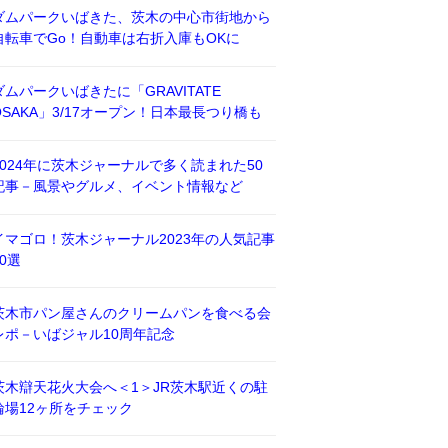
ダムパークいばきた、茨木の中心市街地から
自転車でGo！自動車は右折入庫もOKに
ダムパークいばきたに「GRAVITATE
OSAKA」3/17オープン！日本最長つり橋も
2024年に茨木ジャーナルで多く読まれた50
記事－風景やグルメ、イベント情報など
イマゴロ！茨木ジャーナル2023年の人気記事
50選
茨木市パン屋さんのクリームパンを食べる会
レポ－いばジャル10周年記念
茨木辯天花火大会へ＜1＞JR茨木駅近くの駐
輪場12ヶ所をチェック