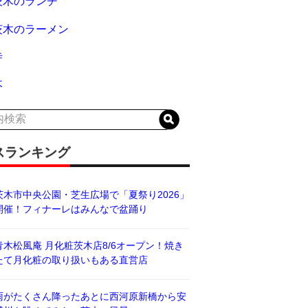
茨木のランチ
茨木のラーメン
寺
木
スランキング
茨木市中央公園・芝生広場で「夏祭り2026」
開催！フィナーレはみんなで盆踊り
青木松風庵 月化粧茨木店8/6オープン！焼き
たて月化粧の取り扱いもある直営店
雨がたくさん降ったあとに西河原新橋から安