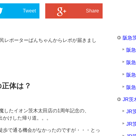
Tweet
Share
阪急
市民レポーターぱんちゃんからレポが届きまし
阪
阪
阪
の正体は？
阪
JR茨
邪魔したイオン茨木太田店の1周年記念の、
JR
とお出かけした帰り道。。。
JR
か徒歩で通る機会がなかったのですが・・・とっ