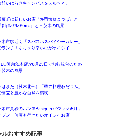
命館いばらきキャンパスをスルッと。
双葉町に新しいお店『寿司海鮮まつば』と
『創作バル Ken’s』と－茨木の風景
茨木市駅近く「スパスパスパイシーカレー」
でランチ！すっきり辛いのがオイシイ
GEO阪急茨木店が8月29日で移転統合のため
－茨木の風景
いばきた（茨木北部）「季節料理わだつみ」
で蕎麦と豊かな自然を満喫
茨木市真砂のパン屋Basique(バジック)5月オ
ープン！何度も行きたいオイシイお店
ャルおすすめ記事