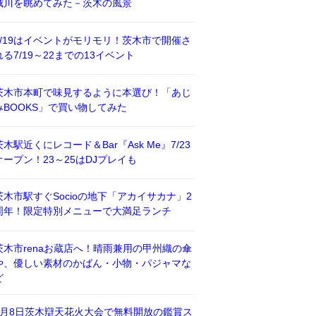
威川を眺めてみた－茨木の風景
7/19はイベントがモリモリ！茨木市で開催さ
れる7/19～22までの13イベント
茨木市本町で味見するように本選び！「あじ
みBOOKS」で買い物してみた
茨木駅近くにレコード＆Bar『Ask Me』7/23
オープン！23～25はDJプレイも
茨木市駅すぐSocioの地下「アカイサカナ」2
周年！限定特別メニューで大満足ランチ
茨木市renaお蔵店へ！晴雨兼用の甲州織の傘
や、優しい素材のかばん・小物・パジャマな
ど
8月8日茨木辯天花火大会で無料開放の鑑賞ス