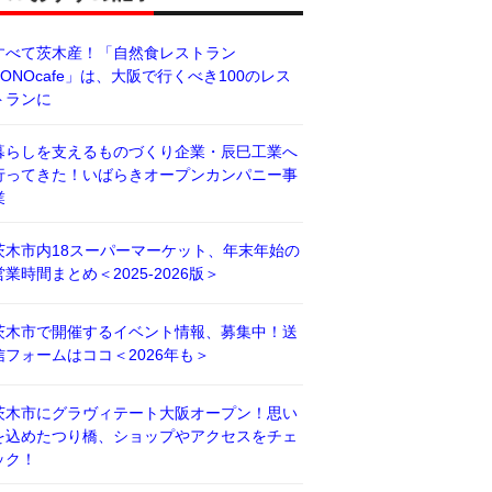
すべて茨木産！「自然食レストラン
BONOcafe」は、大阪で行くべき100のレス
トランに
暮らしを支えるものづくり企業・辰巳工業へ
行ってきた！いばらきオープンカンパニー事
業
茨木市内18スーパーマーケット、年末年始の
営業時間まとめ＜2025-2026版＞
茨木市で開催するイベント情報、募集中！送
信フォームはココ＜2026年も＞
茨木市にグラヴィテート大阪オープン！思い
を込めたつり橋、ショップやアクセスをチェ
ック！