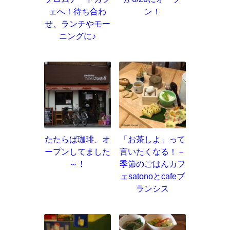
ェへ！待ち合わ
ン！
せ、ランチやモー
ニングに♪
たたらば珈琲、オ
「お茶しよ」って
ープンしてました
言いたくなる！－
～！
季節のごはんカフ
ェsatonoとcafeブ
ランシス