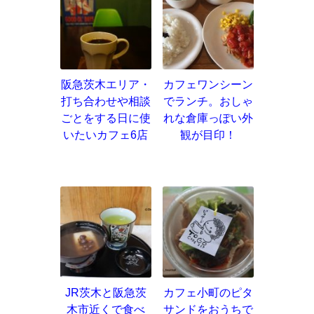
阪急茨木エリア・
カフェワンシーン
打ち合わせや相談
でランチ。おしゃ
ごとをする日に使
れな倉庫っぽい外
いたいカフェ6店
観が目印！
JR茨木と阪急茨
カフェ小町のピタ
木市近くで食べ
サンドをおうちで