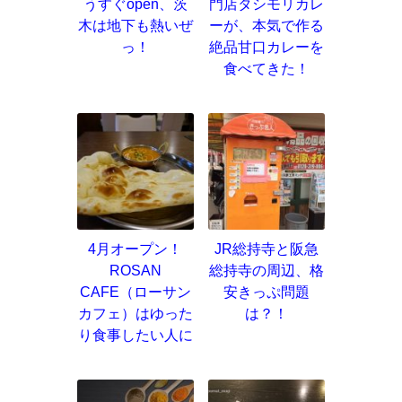
うすぐopen、茨
門店タシモリカレ
木は地下も熱いぜ
ーが、本気で作る
っ！
絶品甘口カレーを
食べてきた！
4月オープン！
JR総持寺と阪急
ROSAN
総持寺の周辺、格
CAFE（ローサン
安きっぷ問題
カフェ）はゆった
は？！
り食事したい人に