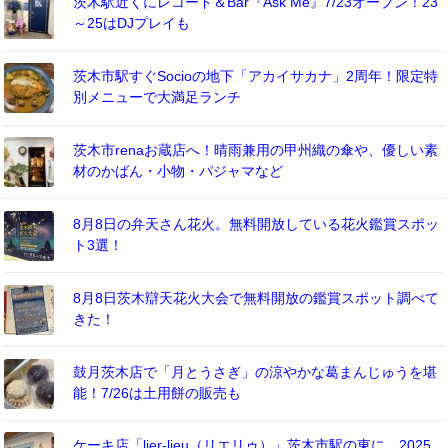
茨木駅近くにレコード＆Bar『Ask Me』7/23オープン！23
～25はDJプレイも
茨木市駅すぐSocioの地下「アカイサカナ」2周年！限定特
別メニューで大満足ランチ
茨木市renaお蔵店へ！晴雨兼用の甲州織の傘や、優しい素
材のかばん・小物・パジャマなど
8月8日の弁天さん花火。無料開放している花火鑑賞スポッ
ト3選！
8月8日茨木辯天花火大会で無料開放の鑑賞スポット調べて
きた！
鼓月茨木店で「月とうさぎ」の涼やかな葛まんじゅうを堪
能！7/26は土用餅の販売も
ケーキ店「lier-lieu（リエリゥ）」茨木市駅の東に、2025