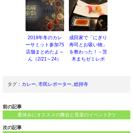
2019年冬のカレ
成田家で「にぎり
ーサミット参加75
寿司とお吸い物」
店舗まとめたよ～
を教わった！－茨
ん（2/21～24）
木まちゼミレポ
タグ：
カレー
,
市民レポーター
,
総持寺
前の記事
夏休みにオススメの舞台と音楽のイベント3つ
次の記事