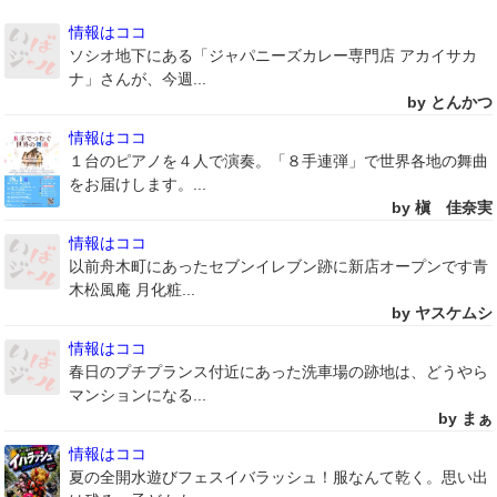
情報はココ
ソシオ地下にある「ジャパニーズカレー専門店 アカイサカ
ナ」さんが、今週...
by とんかつ
情報はココ
１台のピアノを４人で演奏。「８手連弾」で世界各地の舞曲
をお届けします。...
by 槇 佳奈実
情報はココ
以前舟木町にあったセブンイレブン跡に新店オープンです青
木松風庵 月化粧...
by ヤスケムシ
情報はココ
春日のプチプランス付近にあった洗車場の跡地は、どうやら
マンションになる...
by まぁ
情報はココ
夏の全開水遊びフェスイバラッシュ！服なんて乾く。思い出