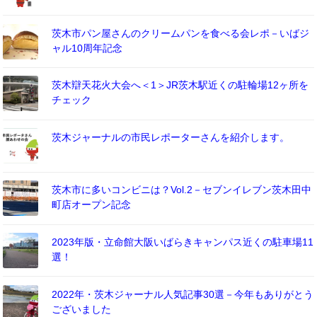
茨木市パン屋さんのクリームパンを食べる会レポ－いばジ
ャル10周年記念
茨木辯天花火大会へ＜1＞JR茨木駅近くの駐輪場12ヶ所を
チェック
茨木ジャーナルの市民レポーターさんを紹介します。
茨木市に多いコンビニは？Vol.2－セブンイレブン茨木田中
町店オープン記念
2023年版・立命館大阪いばらきキャンパス近くの駐車場11
選！
2022年・茨木ジャーナル人気記事30選－今年もありがとう
ございました