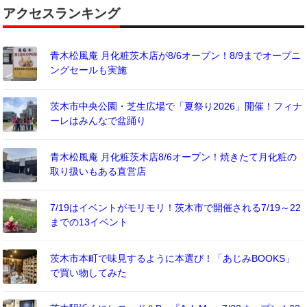
アクセスランキング
青木松風庵 月化粧茨木店が8/6オープン！8/9までオープニ
ングセールも実施
茨木市中央公園・芝生広場で「夏祭り2026」開催！フィナ
ーレはみんなで盆踊り
青木松風庵 月化粧茨木店8/6オープン！焼きたて月化粧の
取り扱いもある直営店
7/19はイベントがモリモリ！茨木市で開催される7/19～22
までの13イベント
茨木市本町で味見するように本選び！「あじみBOOKS」
で買い物してみた