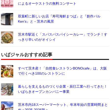
によるオーケストラの無料コンサート
双葉町に新しいお店『寿司海鮮まつば』と『創作バル
Ken’s』と－茨木の風景
茨木市駅近く「スパスパスパイシーカレー」でランチ！す
っきり辛いのがオイシイ
いばジャルおすすめ記事
すべて茨木産！「自然食レストランBONOcafe」は、大阪
で行くべき100のレストランに
暮らしを支えるものづくり企業・辰巳工業へ行ってきた！
いばらきオープンカンパニー事業
茨木市内18スーパーマーケット、年末年始の営業時間まと
め＜2025-2026版＞