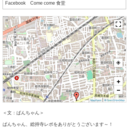
Facebook Come come 食堂
+
−
|
MapPress
© OpenStreetMap
＜文：ぱんちゃん＞
ぱんちゃん、総持寺レポをありがとうございます～！