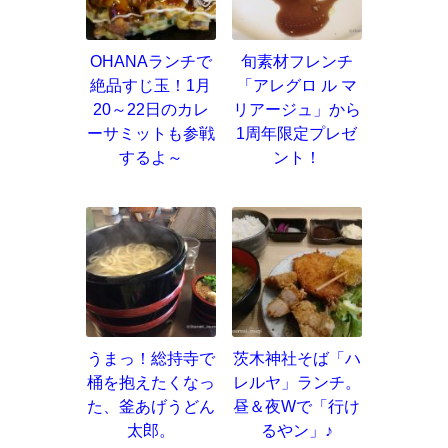
OHANAランチで
旬素材フレンチ
絶品すじ玉！1月
「アレグロ ル マ
20～22日のカレ
リアージュ」から
ーサミットも参戦
1周年限定プレゼ
するよ～
ント！
うまっ！総持寺で
茨木神社そば「ハ
桶を抱えたくなっ
レルヤ」ランチ。
た、釜あげうどん
昼＆夜Wで「行け
太郎。
るやン」♪