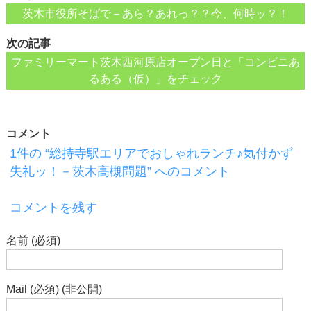
茨木市役所そばで－あら？あれっ？？今、何時ッ？！
次の記事
ファミリーマート茨木西河原店オープン日と「コンビニあ
るある（仮）」をチェック
コメント
1件の “総持寺駅エリアでおしゃれランチ♪気付かず
失礼ッ！－茨木高槻問題” へのコメント
コメントを残す
名前 (必須)
Mail (必須) (非公開)