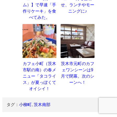
ム）】で早速「手
せ、ランチやモー
作りケーキ」を食
ニングに♪
べてみた。
カフェ小町（茨木
茨木市元町のカフ
市駅の南）の春メ
ェワンシーンは9
ニュー「タコライ
月で閉幕。次のシ
ス」が夏っぽくて
ーンへ！
オイシイ！
タグ：
小柳町
,
茨木南部