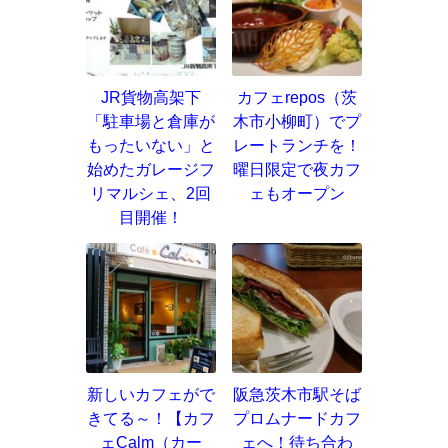
JR貨物高架下
カフェrepos（茨
「駐車場と倉庫が
木市小柳町）でプ
もったいない」と
レートランチを！
始めたガレージフ
曜日限定で夜カフ
リマルシェ、2回
ェもオープン
目開催！
新しいカフェがで
阪急茨木市駅そば
きてる～！【カフ
プロムナードカフ
ェCalm（カー
ェへ！待ち合わ