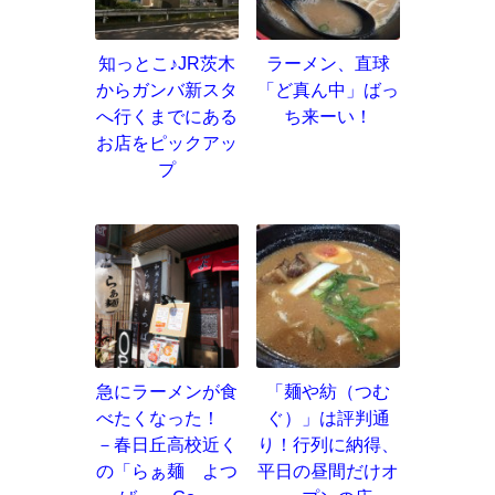
知っとこ♪JR茨木
ラーメン、直球
からガンバ新スタ
「ど真ん中」ばっ
へ行くまでにある
ち来ーい！
お店をピックアッ
プ
急にラーメンが食
「麺や紡（つむ
べたくなった！
ぐ）」は評判通
－春日丘高校近く
り！行列に納得、
の「らぁ麺 よつ
平日の昼間だけオ