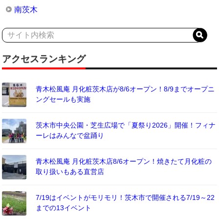
南茨木
アクセスランキング
青木松風庵 月化粧茨木店が8/6オープン！8/9までオープニ
ングセールも実施
茨木市中央公園・芝生広場で「夏祭り2026」開催！フィナ
ーレはみんなで盆踊り
青木松風庵 月化粧茨木店8/6オープン！焼きたて月化粧の
取り扱いもある直営店
7/19はイベントがモリモリ！茨木市で開催される7/19～22
までの13イベント