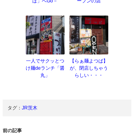
ば」へGo－
ープンの店
一人でサクッとつ
【らぁ麺よつば】
け麺deランチ「醤
が、閉店しちゃう
丸」
らしい・・・
タグ：
JR茨木
前の記事