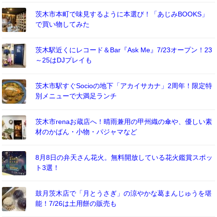
茨木市本町で味見するように本選び！「あじみBOOKS」
で買い物してみた
茨木駅近くにレコード＆Bar『Ask Me』7/23オープン！23
～25はDJプレイも
茨木市駅すぐSocioの地下「アカイサカナ」2周年！限定特
別メニューで大満足ランチ
茨木市renaお蔵店へ！晴雨兼用の甲州織の傘や、優しい素
材のかばん・小物・パジャマなど
8月8日の弁天さん花火。無料開放している花火鑑賞スポッ
ト3選！
鼓月茨木店で「月とうさぎ」の涼やかな葛まんじゅうを堪
能！7/26は土用餅の販売も