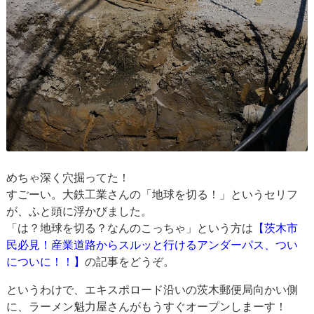
めちゃ深く穴掘ってた！
すごーい。大鉄工業さんの「地球を切る！」というセリフ
が、ふと頭に浮かびました。
「は？地球を切る？なんのこっちゃ」という方は
【茨木市
民必見！産業道路からスルッと行けるアンダーパス、つい
についに！！】
の記事をどうぞ。
というわけで、エキスポロード沿いの茨木郵便局向かい側
に、ラーメン魁力屋さんがもうすぐオープンしまーす！