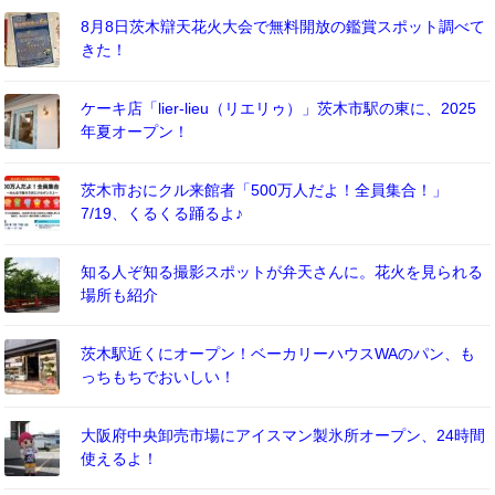
8月8日茨木辯天花火大会で無料開放の鑑賞スポット調べて
きた！
ケーキ店「lier-lieu（リエリゥ）」茨木市駅の東に、2025
年夏オープン！
茨木市おにクル来館者「500万人だよ！全員集合！」
7/19、くるくる踊るよ♪
知る人ぞ知る撮影スポットが弁天さんに。花火を見られる
場所も紹介
茨木駅近くにオープン！ベーカリーハウスWAのパン、も
っちもちでおいしい！
大阪府中央卸売市場にアイスマン製氷所オープン、24時間
使えるよ！