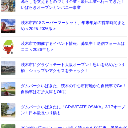
暮らしを支えるものづくり企業・辰巳工業へ行ってきた！
いばらきオープンカンパニー事業
茨木市内18スーパーマーケット、年末年始の営業時間まと
め＜2025-2026版＞
茨木市で開催するイベント情報、募集中！送信フォームは
ココ＜2026年も＞
茨木市にグラヴィテート大阪オープン！思いを込めたつり
橋、ショップやアクセスをチェック！
ダムパークいばきた、茨木の中心市街地から自転車でGo！
自動車は右折入庫もOKに
ダムパークいばきたに「GRAVITATE OSAKA」3/17オープ
ン！日本最長つり橋も
2024年に茨木ジャーナルで多く読まれた50記事－風景やグ