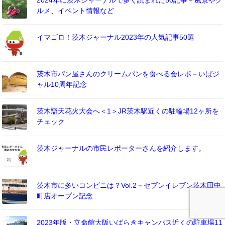
ルメ、イベント情報など
イマゴロ！茨木ジャーナル2023年の人気記事50選
茨木市パン屋さんのクリームパンを食べる会レポ－いばジ
ャル10周年記念
茨木辯天花火大会へ＜1＞JR茨木駅近くの駐輪場12ヶ所を
チェック
茨木ジャーナルの市民レポーターさんを紹介します。
茨木市に多いコンビニは？Vol.2－セブンイレブン茨木田中
町店オープン記念
2023年版・立命館大阪いばらきキャンパス近くの駐車場11