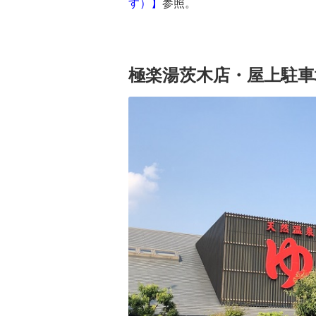
す）】
参照。
極楽湯茨木店・屋上駐車