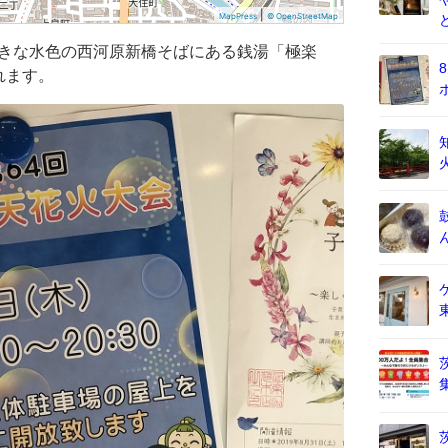
|
MapPress
© OpenStreetMap
大きな水色の西河原新橋そばにある銭湯「極楽
れます。