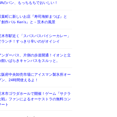
WAのパン、もっちもちでおいしい！
双葉町に新しいお店『寿司海鮮まつば』と
『創作バル Ken’s』と－茨木の風景
茨木市駅近く「スパスパスパイシーカレー」
でランチ！すっきり辛いのがオイシイ
アンダーパス、片側の歩道開通！イオンと立
命館いばらきキャンパスをスルッと。
大阪府中央卸売市場にアイスマン製氷所オー
プン、24時間使えるよ！
茨木市ゴウダホールで開催！ゲーム『サクラ
大戦』ファンによるオーケストラの無料コン
サート