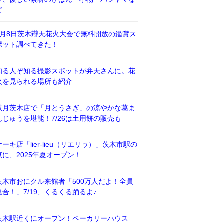
ど
8月8日茨木辯天花火大会で無料開放の鑑賞ス
ポット調べてきた！
知る人ぞ知る撮影スポットが弁天さんに。花
火を見られる場所も紹介
鼓月茨木店で「月とうさぎ」の涼やかな葛ま
んじゅうを堪能！7/26は土用餅の販売も
ケーキ店「lier-lieu（リエリゥ）」茨木市駅の
東に、2025年夏オープン！
茨木市おにクル来館者「500万人だよ！全員
集合！」7/19、くるくる踊るよ♪
茨木駅近くにオープン！ベーカリーハウス