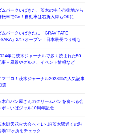
ダムパークいばきた、茨木の中心市街地から
自転車でGo！自動車は右折入庫もOKに
ダムパークいばきたに「GRAVITATE
OSAKA」3/17オープン！日本最長つり橋も
2024年に茨木ジャーナルで多く読まれた50
記事－風景やグルメ、イベント情報など
イマゴロ！茨木ジャーナル2023年の人気記事
50選
茨木市パン屋さんのクリームパンを食べる会
レポ－いばジャル10周年記念
茨木辯天花火大会へ＜1＞JR茨木駅近くの駐
輪場12ヶ所をチェック