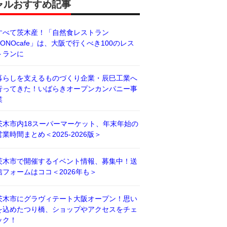
ャルおすすめ記事
すべて茨木産！「自然食レストラン
BONOcafe」は、大阪で行くべき100のレス
トランに
暮らしを支えるものづくり企業・辰巳工業へ
行ってきた！いばらきオープンカンパニー事
業
茨木市内18スーパーマーケット、年末年始の
営業時間まとめ＜2025-2026版＞
茨木市で開催するイベント情報、募集中！送
信フォームはココ＜2026年も＞
茨木市にグラヴィテート大阪オープン！思い
を込めたつり橋、ショップやアクセスをチェ
ック！