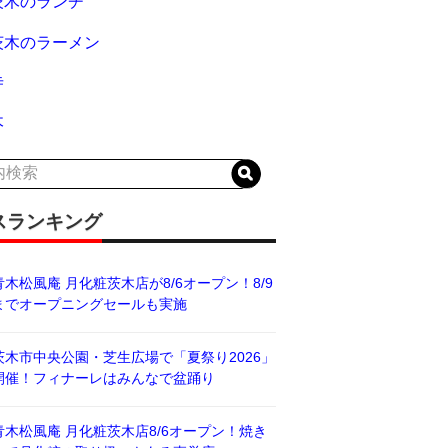
茨木のランチ
茨木のラーメン
寺
木
スランキング
青木松風庵 月化粧茨木店が8/6オープン！8/9
までオープニングセールも実施
茨木市中央公園・芝生広場で「夏祭り2026」
開催！フィナーレはみんなで盆踊り
青木松風庵 月化粧茨木店8/6オープン！焼き