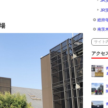
JR
JR
総持
場
南茨
アクセ