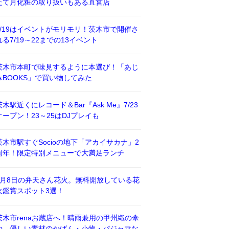
たて月化粧の取り扱いもある直営店
7/19はイベントがモリモリ！茨木市で開催さ
れる7/19～22までの13イベント
茨木市本町で味見するように本選び！「あじ
みBOOKS」で買い物してみた
茨木駅近くにレコード＆Bar『Ask Me』7/23
オープン！23～25はDJプレイも
茨木市駅すぐSocioの地下「アカイサカナ」2
周年！限定特別メニューで大満足ランチ
8月8日の弁天さん花火。無料開放している花
火鑑賞スポット3選！
茨木市renaお蔵店へ！晴雨兼用の甲州織の傘
や、優しい素材のかばん・小物・パジャマな