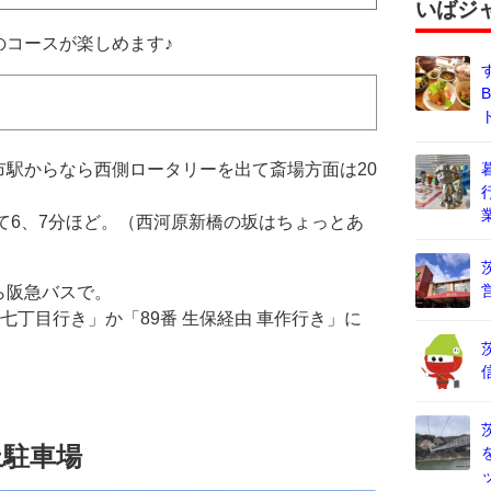
いばジ
のコースが楽しめます♪
駅からなら西側ロータリーを出て斎場方面は20
て6、7分ほど。（西河原新橋の坂はちょっとあ
ら阪急バスで。
台七丁目行き」か「89番 生保経由 車作行き」に
上駐車場