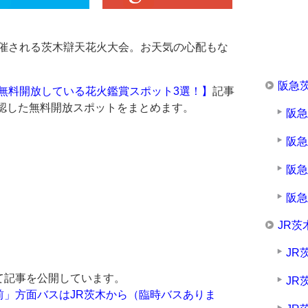
で開催される茨木辯天花火大会。お天気の心配もな
阪急
。無料開放している花火鑑賞スポット3選！】
記事
確認した無料開放スポットをまとめます。
阪
阪
阪
阪
JR茨
JR
て記事を公開しています。
JR
前」方面バスはJR茨木から（臨時バスありま