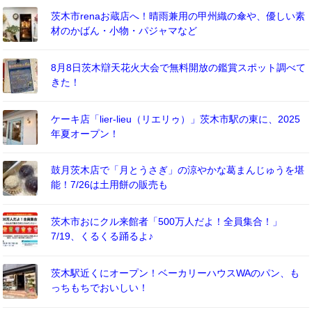
茨木市renaお蔵店へ！晴雨兼用の甲州織の傘や、優しい素
材のかばん・小物・パジャマなど
8月8日茨木辯天花火大会で無料開放の鑑賞スポット調べて
きた！
ケーキ店「lier-lieu（リエリゥ）」茨木市駅の東に、2025
年夏オープン！
鼓月茨木店で「月とうさぎ」の涼やかな葛まんじゅうを堪
能！7/26は土用餅の販売も
茨木市おにクル来館者「500万人だよ！全員集合！」
7/19、くるくる踊るよ♪
茨木駅近くにオープン！ベーカリーハウスWAのパン、も
っちもちでおいしい！