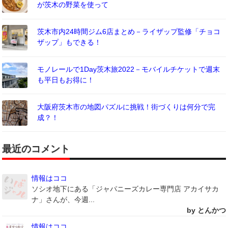
が茨木の野菜を使って
茨木市内24時間ジム6店まとめ－ライザップ監修「チョコ
ザップ」もできる！
モノレールで1Day茨木旅2022－モバイルチケットで週末
も平日もお得に！
大阪府茨木市の地図パズルに挑戦！街づくりは何分で完
成？！
最近のコメント
情報はココ
ソシオ地下にある「ジャパニーズカレー専門店 アカイサカ
ナ」さんが、今週...
by とんかつ
情報はココ