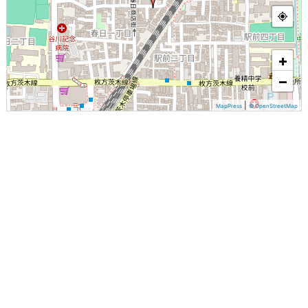
+
−
|
MapPress
© OpenStreetMap