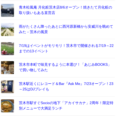
青木松風庵 月化粧茨木店8/6オープン！焼きたて月化粧の
取り扱いもある直営店
雨がたくさん降ったあとに西河原新橋から安威川を眺めて
みた－茨木の風景
7/19はイベントがモリモリ！茨木市で開催される7/19～22
までの13イベント
茨木市本町で味見するように本選び！「あじみBOOKS」
で買い物してみた
茨木駅近くにレコード＆Bar『Ask Me』7/23オープン！23
～25はDJプレイも
茨木市駅すぐSocioの地下「アカイサカナ」2周年！限定特
別メニューで大満足ランチ