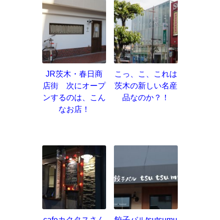
JR茨木・春日商
こっ、こ、これは
店街 次にオープ
茨木の新しい名産
ンするのは、こん
品なのか？！
なお店！
cafeカクタスさん
餃子バルtsutsumu