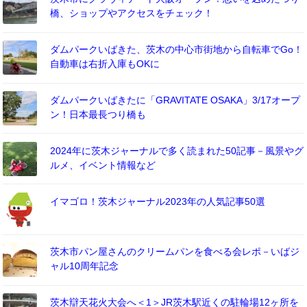
橋、ショップやアクセスをチェック！
ダムパークいばきた、茨木の中心市街地から自転車でGo！
自動車は右折入庫もOKに
ダムパークいばきたに「GRAVITATE OSAKA」3/17オープ
ン！日本最長つり橋も
2024年に茨木ジャーナルで多く読まれた50記事－風景やグ
ルメ、イベント情報など
イマゴロ！茨木ジャーナル2023年の人気記事50選
茨木市パン屋さんのクリームパンを食べる会レポ－いばジ
ャル10周年記念
茨木辯天花火大会へ＜1＞JR茨木駅近くの駐輪場12ヶ所を