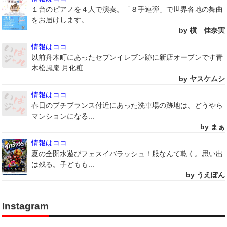
１台のピアノを４人で演奏。「８手連弾」で世界各地の舞曲
をお届けします。...
by 槇 佳奈実
情報はココ
以前舟木町にあったセブンイレブン跡に新店オープンです青
木松風庵 月化粧...
by ヤスケムシ
情報はココ
春日のプチプランス付近にあった洗車場の跡地は、どうやら
マンションになる...
by まぁ
情報はココ
夏の全開水遊びフェスイバラッシュ！服なんて乾く。思い出
は残る。子どもも...
by うえぽん
Instagram