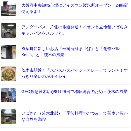
大阪府中央卸売市場にアイスマン製氷所オープン、24時間
使えるよ！
アンダーパス、片側の歩道開通！イオンと立命館いばらき
キャンパスをスルッと。
双葉町に新しいお店『寿司海鮮まつば』と『創作バル
Ken’s』と－茨木の風景
茨木市駅近く「スパスパスパイシーカレー」でランチ！す
っきり辛いのがオイシイ
GEO阪急茨木店が8月29日で移転統合のため－茨木の風景
いばきた（茨木北部）「季節料理わだつみ」で蕎麦と豊か
な自然を満喫