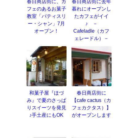
春日商店街に、カ
春日商店街に去年
フェのあるお菓子
暮れにオープンし
教室「パティスリ
たカフェがイイ
ー・シャン」7月
♪ －
オープン！
Cafeladle（カフ
ェレードル）－
和菓子屋『ほづ
春日商店街に
み』で夏のさっぱ
【cafe cactus（カ
りスイーツを発見
フェカクタス）】
♪手土産にもOK
がオープンします