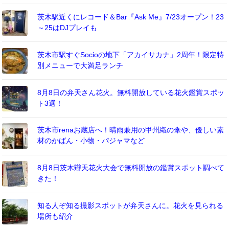
茨木駅近くにレコード＆Bar『Ask Me』7/23オープン！23
～25はDJプレイも
茨木市駅すぐSocioの地下「アカイサカナ」2周年！限定特
別メニューで大満足ランチ
8月8日の弁天さん花火。無料開放している花火鑑賞スポッ
ト3選！
茨木市renaお蔵店へ！晴雨兼用の甲州織の傘や、優しい素
材のかばん・小物・パジャマなど
8月8日茨木辯天花火大会で無料開放の鑑賞スポット調べて
きた！
知る人ぞ知る撮影スポットが弁天さんに。花火を見られる
場所も紹介