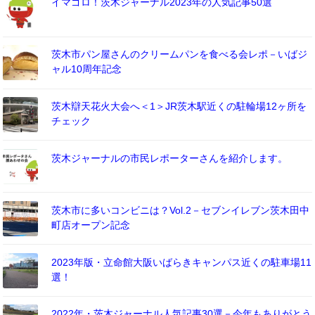
イマゴロ！茨木ジャーナル2023年の人気記事50選
茨木市パン屋さんのクリームパンを食べる会レポ－いばジ
ャル10周年記念
茨木辯天花火大会へ＜1＞JR茨木駅近くの駐輪場12ヶ所を
チェック
茨木ジャーナルの市民レポーターさんを紹介します。
茨木市に多いコンビニは？Vol.2－セブンイレブン茨木田中
町店オープン記念
2023年版・立命館大阪いばらきキャンパス近くの駐車場11
選！
2022年・茨木ジャーナル人気記事30選－今年もありがとう