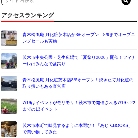
アクセスランキング
青木松風庵 月化粧茨木店が8/6オープン！8/9までオープニ
ングセールも実施
茨木市中央公園・芝生広場で「夏祭り2026」開催！フィナ
ーレはみんなで盆踊り
青木松風庵 月化粧茨木店8/6オープン！焼きたて月化粧の
取り扱いもある直営店
7/19はイベントがモリモリ！茨木市で開催される7/19～22
までの13イベント
茨木市本町で味見するように本選び！「あじみBOOKS」
で買い物してみた