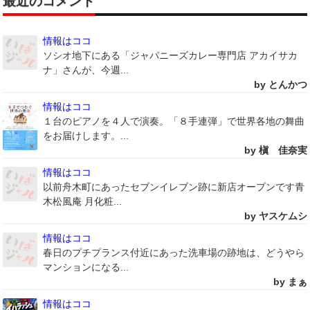
最近のコメント
情報はココ
ソシオ地下にある「ジャパニーズカレー専門店 アカイサカ
ナ」さんが、今週...
by とんかつ
情報はココ
１台のピアノを４人で演奏。「８手連弾」で世界各地の舞曲
をお届けします。...
by 槇 佳奈実
情報はココ
以前舟木町にあったセブンイレブン跡に新店オープンです青
木松風庵 月化粧...
by ヤスケムシ
情報はココ
春日のプチプランス付近にあった洗車場の跡地は、どうやら
マンションになる...
by まぁ
情報はココ