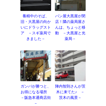
養精中のそば、
パン屋大黒屋が閉
旧・大黒屋の向か
店！隣の薬局屋さ
いにドラッグスト
んは、ちょっと移
ア －スギ薬局で
動 －大黒屋と光
きました－
薬局－
ガンバが勝つと、
陣内智則さんが茨
お得になる場所
木に来てた♪ －
－阪急本通商店街
茨木の風景－
－