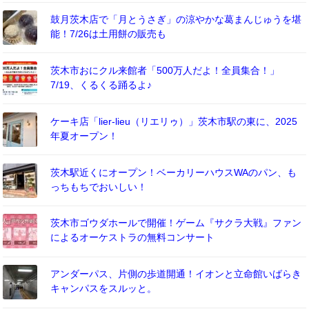
鼓月茨木店で「月とうさぎ」の涼やかな葛まんじゅうを堪
能！7/26は土用餅の販売も
茨木市おにクル来館者「500万人だよ！全員集合！」
7/19、くるくる踊るよ♪
ケーキ店「lier-lieu（リエリゥ）」茨木市駅の東に、2025
年夏オープン！
茨木駅近くにオープン！ベーカリーハウスWAのパン、も
っちもちでおいしい！
茨木市ゴウダホールで開催！ゲーム『サクラ大戦』ファン
によるオーケストラの無料コンサート
アンダーパス、片側の歩道開通！イオンと立命館いばらき
キャンパスをスルッと。