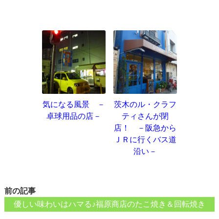
気になる風景 －
茨木のル・クラフ
卓球用品の店－
ティさんが閉
店！ －阪急から
ＪＲに行くバス道
沿い－
前の記事
優しい味わいはハマる♪福原商店のたこ焼き＆回転焼き