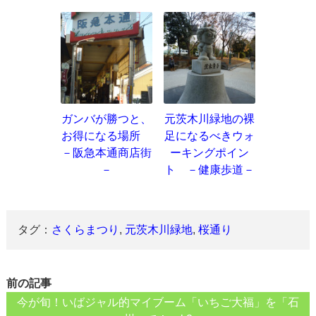
ガンバが勝つと、
元茨木川緑地の裸
お得になる場所
足になるべきウォ
－阪急本通商店街
ーキングポイン
－
ト －健康歩道－
タグ：
さくらまつり
,
元茨木川緑地
,
桜通り
前の記事
今が旬！いばジャル的マイブーム「いちご大福」を「石