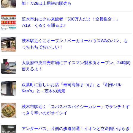
能！7/26は土用餅の販売も
茨木市おにクル来館者「500万人だよ！全員集合！」
7/19、くるくる踊るよ♪
茨木駅近くにオープン！ベーカリーハウスWAのパン、も
っちもちでおいしい！
大阪府中央卸売市場にアイスマン製氷所オープン、24時間
使えるよ！
双葉町に新しいお店『寿司海鮮まつば』と『創作バル
Ken’s』と－茨木の風景
茨木市駅近く「スパスパスパイシーカレー」でランチ！す
っきり辛いのがオイシイ
アンダーパス、片側の歩道開通！イオンと立命館いばらき