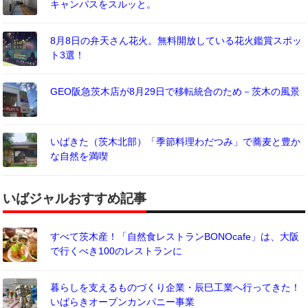
キャンパスをスルッと。
8月8日の弁天さん花火。無料開放している花火鑑賞スポッ
ト3選！
GEO阪急茨木店が8月29日で移転統合のため－茨木の風景
いばきた（茨木北部）「季節料理わだつみ」で蕎麦と豊か
な自然を満喫
いばジャルおすすめ記事
すべて茨木産！「自然食レストランBONOcafe」は、大阪
で行くべき100のレストランに
暮らしを支えるものづくり企業・辰巳工業へ行ってきた！
いばらきオープンカンパニー事業