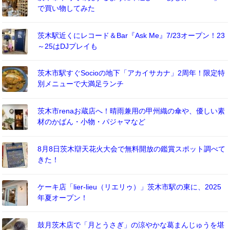
で買い物してみた
茨木駅近くにレコード＆Bar『Ask Me』7/23オープン！23
～25はDJプレイも
茨木市駅すぐSocioの地下「アカイサカナ」2周年！限定特
別メニューで大満足ランチ
茨木市renaお蔵店へ！晴雨兼用の甲州織の傘や、優しい素
材のかばん・小物・パジャマなど
8月8日茨木辯天花火大会で無料開放の鑑賞スポット調べて
きた！
ケーキ店「lier-lieu（リエリゥ）」茨木市駅の東に、2025
年夏オープン！
鼓月茨木店で「月とうさぎ」の涼やかな葛まんじゅうを堪