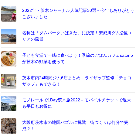
2022年・茨木ジャーナル人気記事30選－今年もありがとう
ございました
名称は「ダムパークいばきた」に決定！安威川ダム公園エ
リアの風景
子ども食堂で一緒に食べよう！季節のごはんカフェsatono
が茨木の野菜を使って
茨木市内24時間ジム6店まとめ－ライザップ監修「チョコ
ザップ」もできる！
モノレールで1Day茨木旅2022－モバイルチケットで週末
も平日もお得に！
大阪府茨木市の地図パズルに挑戦！街づくりは何分で完
成？！