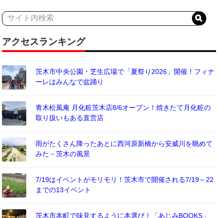
アクセスランキング
茨木市中央公園・芝生広場で「夏祭り2026」開催！フィナ
ーレはみんなで盆踊り
青木松風庵 月化粧茨木店8/6オープン！焼きたて月化粧の
取り扱いもある直営店
雨がたくさん降ったあとに西河原新橋から安威川を眺めて
みた－茨木の風景
7/19はイベントがモリモリ！茨木市で開催される7/19～22
までの13イベント
茨木市本町で味見するように本選び！「あじみBOOKS」