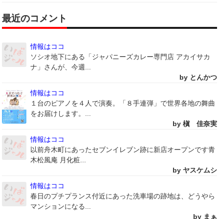
最近のコメント
情報はココ
ソシオ地下にある「ジャパニーズカレー専門店 アカイサカ
ナ」さんが、今週...
by とんかつ
情報はココ
１台のピアノを４人で演奏。「８手連弾」で世界各地の舞曲
をお届けします。...
by 槇 佳奈実
情報はココ
以前舟木町にあったセブンイレブン跡に新店オープンです青
木松風庵 月化粧...
by ヤスケムシ
情報はココ
春日のプチプランス付近にあった洗車場の跡地は、どうやら
マンションになる...
by まぁ