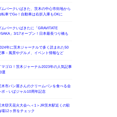
ダムパークいばきた、茨木の中心市街地から
自転車でGo！自動車は右折入庫もOKに
ダムパークいばきたに「GRAVITATE
OSAKA」3/17オープン！日本最長つり橋も
2024年に茨木ジャーナルで多く読まれた50
記事－風景やグルメ、イベント情報など
イマゴロ！茨木ジャーナル2023年の人気記事
50選
茨木市パン屋さんのクリームパンを食べる会
レポ－いばジャル10周年記念
茨木辯天花火大会へ＜1＞JR茨木駅近くの駐
輪場12ヶ所をチェック