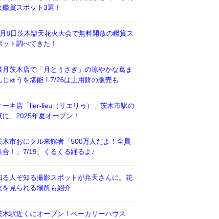
火鑑賞スポット3選！
8月8日茨木辯天花火大会で無料開放の鑑賞ス
ポット調べてきた！
鼓月茨木店で「月とうさぎ」の涼やかな葛ま
んじゅうを堪能！7/26は土用餅の販売も
ケーキ店「lier-lieu（リエリゥ）」茨木市駅の
東に、2025年夏オープン！
茨木市おにクル来館者「500万人だよ！全員
集合！」7/19、くるくる踊るよ♪
知る人ぞ知る撮影スポットが弁天さんに。花
火を見られる場所も紹介
茨木駅近くにオープン！ベーカリーハウス