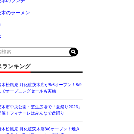
茨木のランチ
茨木のラーメン
寺
木
スランキング
青木松風庵 月化粧茨木店が8/6オープン！8/9
までオープニングセールも実施
茨木市中央公園・芝生広場で「夏祭り2026」
開催！フィナーレはみんなで盆踊り
青木松風庵 月化粧茨木店8/6オープン！焼き