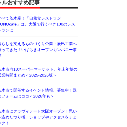
ャルおすすめ記事
すべて茨木産！「自然食レストラン
BONOcafe」は、大阪で行くべき100のレス
トランに
暮らしを支えるものづくり企業・辰巳工業へ
行ってきた！いばらきオープンカンパニー事
業
茨木市内18スーパーマーケット、年末年始の
営業時間まとめ＜2025-2026版＞
茨木市で開催するイベント情報、募集中！送
信フォームはココ＜2026年も＞
茨木市にグラヴィテート大阪オープン！思い
を込めたつり橋、ショップやアクセスをチェ
ック！