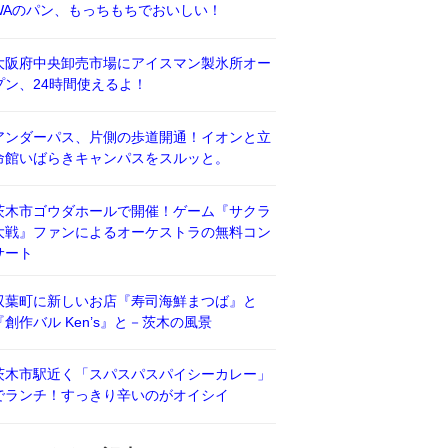
WAのパン、もっちもちでおいしい！
大阪府中央卸売市場にアイスマン製氷所オー
プン、24時間使えるよ！
アンダーパス、片側の歩道開通！イオンと立
命館いばらきキャンパスをスルッと。
茨木市ゴウダホールで開催！ゲーム『サクラ
大戦』ファンによるオーケストラの無料コン
サート
双葉町に新しいお店『寿司海鮮まつば』と
『創作バル Ken’s』と－茨木の風景
茨木市駅近く「スパスパスパイシーカレー」
でランチ！すっきり辛いのがオイシイ