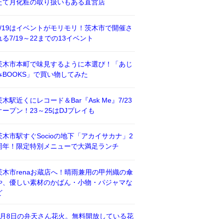
たて月化粧の取り扱いもある直営店
7/19はイベントがモリモリ！茨木市で開催さ
れる7/19～22までの13イベント
茨木市本町で味見するように本選び！「あじ
みBOOKS」で買い物してみた
茨木駅近くにレコード＆Bar『Ask Me』7/23
オープン！23～25はDJプレイも
茨木市駅すぐSocioの地下「アカイサカナ」2
周年！限定特別メニューで大満足ランチ
茨木市renaお蔵店へ！晴雨兼用の甲州織の傘
や、優しい素材のかばん・小物・パジャマな
ど
8月8日の弁天さん花火。無料開放している花