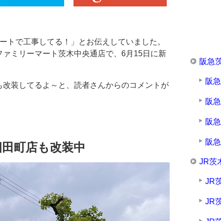
マートで工事してる！」とお伝えしていました。
ァミリーマート茨木中央通店で、6月15日に新
阪急
阪
も改装してるよ～と、読者さんからのコメントが
阪
阪
阪
畑田町店も改装中
JR茨
JR
JR