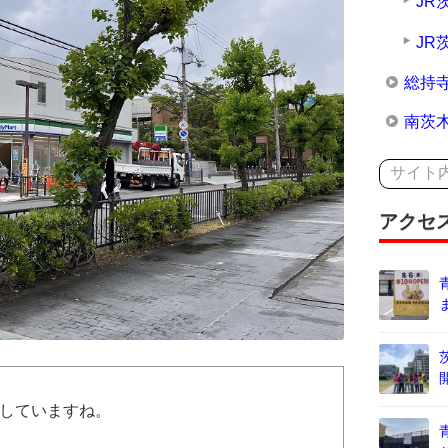
JR
JR
総持
南茨
アクセ
していますね。