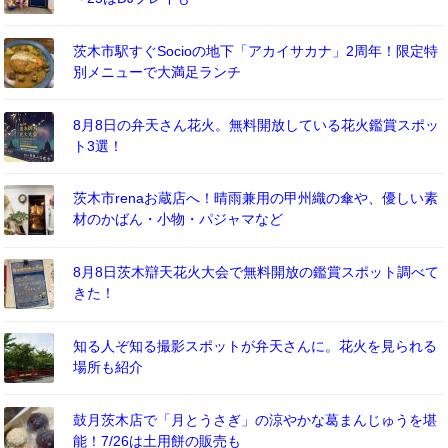
茨木市駅すぐSocioの地下「アカイサカナ」2周年！限定特
別メニューで大満足ランチ
8月8日の弁天さん花火。無料開放している花火鑑賞スポッ
ト3選！
茨木市renaお蔵店へ！晴雨兼用の甲州織の傘や、優しい素
材のかばん・小物・パジャマなど
8月8日茨木辯天花火大会で無料開放の鑑賞スポット調べて
きた！
知る人ぞ知る撮影スポットが弁天さんに。花火を見られる
場所も紹介
鼓月茨木店で「月とうさぎ」の涼やかな葛まんじゅうを堪
能！7/26は土用餅の販売も