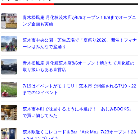
青木松風庵 月化粧茨木店が8/6オープン！8/9までオープニ
ング企画も実施
茨木市中央公園・芝生広場で「夏祭り2026」開催！フィナ
ーレはみんなで盆踊り
青木松風庵 月化粧茨木店8/6オープン！焼きたて月化粧の
取り扱いもある直営店
7/19はイベントがモリモリ！茨木市で開催される7/19～22
までの13イベント
茨木市本町で味見するように本選び！「あじみBOOKS」
で買い物してみた
茨木駅近くにレコード＆Bar『Ask Me』7/23オープン！23
～25はDJプレイも