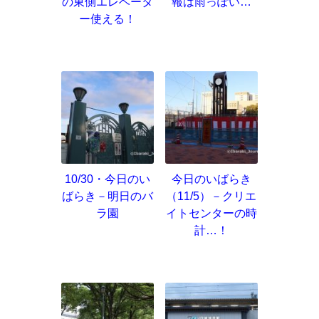
の東側エレベータ
報は雨っぽい…
ー使える！
10/30・今日のい
今日のいばらき
ばらき－明日のバ
（11/5）－クリエ
ラ園
イトセンターの時
計…！