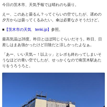
今日の茨木市、天気予報では晴れのち曇り。
えー、このあと曇るん？ってぐらいの空でしたが、遅めの
夕方からは曇ってくるみたい。傘は必要なさそうだけど。
■
【茨木市の天気 tenki.jp】
参照。
最高気温は28度。昨日とほぼ同じぐらいだそう。昨日、日
差しはまあ強かったけど日陰だと涼しかったよなぁ。
「あー、いい天気～！以上ッ」とレポも終わってしまいそ
うなほどの青い空でしたが、せっかくなので南茨木駅あた
りをうろうろと。