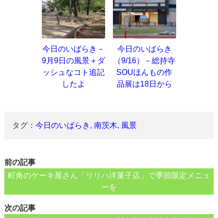
今日のいばらき－
今日のいばらき
9月9日の風景＋ダ
（9/16）－総持寺
ッシュなコト追記
SOUほんもの作
したよ
品展は18日から
タグ：
今日のいばらき
,
南茨木
,
風景
前の記事
町角のケーキ屋さん「リリハ洋菓子店」で季節限定メニュ
ーを
次の記事