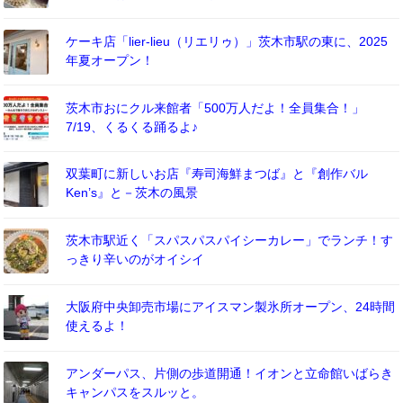
ケーキ店「lier-lieu（リエリゥ）」茨木市駅の東に、2025
年夏オープン！
茨木市おにクル来館者「500万人だよ！全員集合！」
7/19、くるくる踊るよ♪
双葉町に新しいお店『寿司海鮮まつば』と『創作バル
Ken’s』と－茨木の風景
茨木市駅近く「スパスパスパイシーカレー」でランチ！す
っきり辛いのがオイシイ
大阪府中央卸売市場にアイスマン製氷所オープン、24時間
使えるよ！
アンダーパス、片側の歩道開通！イオンと立命館いばらき
キャンパスをスルッと。