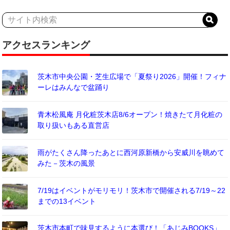
アクセスランキング
茨木市中央公園・芝生広場で「夏祭り2026」開催！フィナ
ーレはみんなで盆踊り
青木松風庵 月化粧茨木店8/6オープン！焼きたて月化粧の
取り扱いもある直営店
雨がたくさん降ったあとに西河原新橋から安威川を眺めて
みた－茨木の風景
7/19はイベントがモリモリ！茨木市で開催される7/19～22
までの13イベント
茨木市本町で味見するように本選び！「あじみBOOKS」