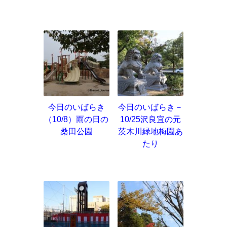
今日のいばらき
今日のいばらき－
（10/8）雨の日の
10/25沢良宜の元
桑田公園
茨木川緑地梅園あ
たり