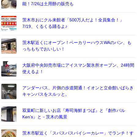
能！7/26は土用餅の販売も
茨木市おにクル来館者「500万人だよ！全員集合！」
7/19、くるくる踊るよ♪
茨木駅近くにオープン！ベーカリーハウスWAのパン、も
っちもちでおいしい！
大阪府中央卸売市場にアイスマン製氷所オープン、24時間
使えるよ！
アンダーパス、片側の歩道開通！イオンと立命館いばらき
キャンパスをスルッと。
双葉町に新しいお店『寿司海鮮まつば』と『創作バル
Ken’s』と－茨木の風景
茨木市駅近く「スパスパスパイシーカレー」でランチ！す