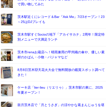
で買い物してみた
茨木駅近くにレコード＆Bar『Ask Me』7/23オープン！23
～25はDJプレイも
茨木市駅すぐSocioの地下「アカイサカナ」2周年！限定特
別メニューで大満足ランチ
茨木市renaお蔵店へ！晴雨兼用の甲州織の傘や、優しい素
材のかばん・小物・パジャマなど
8月8日茨木辯天花火大会で無料開放の鑑賞スポット調べて
きた！
ケーキ店「lier-lieu（リエリゥ）」茨木市駅の東に、2025
年夏オープン！
鼓月茨木店で「月とうさぎ」の涼やかな葛まんじゅうを堪