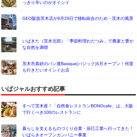
っきり辛いのがオイシイ
GEO阪急茨木店が8月29日で移転統合のため－茨木の風景
いばきた（茨木北部）「季節料理わだつみ」で蕎麦と豊か
な自然を満喫
茨木市真砂のパン屋Basique(バジック)5月オープン！何度
も行きたいオイシイお店
いばジャルおすすめ記事
すべて茨木産！「自然食レストランBONOcafe」は、大阪
で行くべき100のレストランに
暮らしを支えるものづくり企業・辰巳工業へ行ってきた！
いばらきオープンカンパニー事業