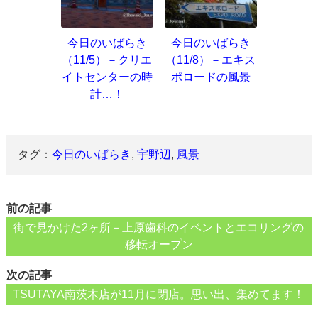
今日のいばらき
今日のいばらき
（11/5）－クリエ
（11/8）－エキス
イトセンターの時
ポロードの風景
計…！
タグ：
今日のいばらき
,
宇野辺
,
風景
前の記事
街で見かけた2ヶ所－上原歯科のイベントとエコリングの
移転オープン
次の記事
TSUTAYA南茨木店が11月に閉店。思い出、集めてます！