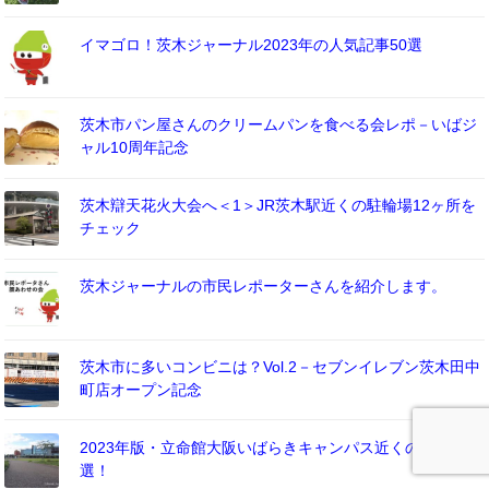
イマゴロ！茨木ジャーナル2023年の人気記事50選
茨木市パン屋さんのクリームパンを食べる会レポ－いばジ
ャル10周年記念
茨木辯天花火大会へ＜1＞JR茨木駅近くの駐輪場12ヶ所を
チェック
茨木ジャーナルの市民レポーターさんを紹介します。
茨木市に多いコンビニは？Vol.2－セブンイレブン茨木田中
町店オープン記念
2023年版・立命館大阪いばらきキャンパス近くの駐車場11
選！