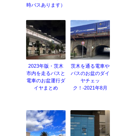
時バスあります）
2023年版・茨木
茨木を通る電車や
市内を走るバスと
バスのお盆のダイ
電車のお盆運行ダ
ヤチェッ
イヤまとめ
ク！-2021年8月