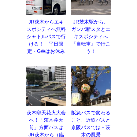
JR茨木からエキ
JR茨木駅から、
スポシティへ無料
ガンバ新スタとエ
シャトルバスで行
キスポシティへ
ける！－平日限
『自転車』で行こ
定・GWはお休み
う！
茨木辯天花火大会
阪急バスで変わる
へ！「茨木弁天
こと、近鉄バスと
前」方面バスは
京阪バスでは－茨
JR茨木から（臨
木の風景