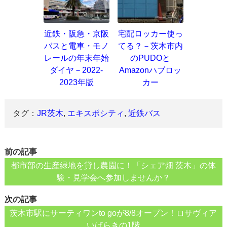
近鉄・阪急・京阪
宅配ロッカー使っ
バスと電車・モノ
てる？－茨木市内
レールの年末年始
のPUDOと
ダイヤ－2022-
Amazonハブロッ
2023年版
カー
タグ：
JR茨木
,
エキスポシティ
,
近鉄バス
前の記事
都市部の生産緑地を貸し農園に！「シェア畑 茨木」の体
験・見学会へ参加しませんか？
次の記事
茨木市駅にサーティワンto goが8/8オープン！ロサヴィア
いばらきの1階