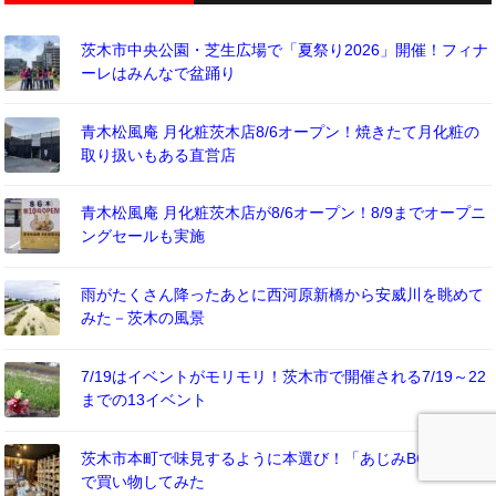
茨木市中央公園・芝生広場で「夏祭り2026」開催！フィナ
ーレはみんなで盆踊り
青木松風庵 月化粧茨木店8/6オープン！焼きたて月化粧の
取り扱いもある直営店
青木松風庵 月化粧茨木店が8/6オープン！8/9までオープニ
ングセールも実施
雨がたくさん降ったあとに西河原新橋から安威川を眺めて
みた－茨木の風景
7/19はイベントがモリモリ！茨木市で開催される7/19～22
までの13イベント
茨木市本町で味見するように本選び！「あじみBOOKS」
で買い物してみた