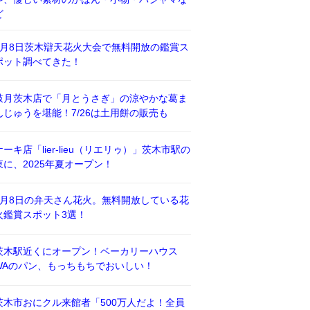
ど
8月8日茨木辯天花火大会で無料開放の鑑賞ス
ポット調べてきた！
鼓月茨木店で「月とうさぎ」の涼やかな葛ま
んじゅうを堪能！7/26は土用餅の販売も
ケーキ店「lier-lieu（リエリゥ）」茨木市駅の
東に、2025年夏オープン！
8月8日の弁天さん花火。無料開放している花
火鑑賞スポット3選！
茨木駅近くにオープン！ベーカリーハウス
WAのパン、もっちもちでおいしい！
茨木市おにクル来館者「500万人だよ！全員