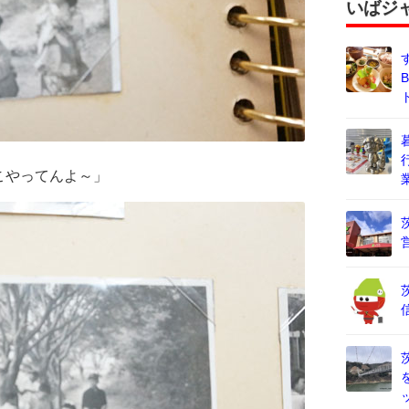
いばジ
こやってんよ～」