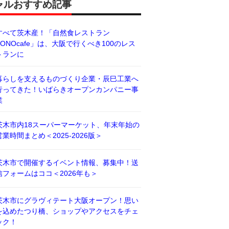
ャルおすすめ記事
すべて茨木産！「自然食レストラン
BONOcafe」は、大阪で行くべき100のレス
トランに
暮らしを支えるものづくり企業・辰巳工業へ
行ってきた！いばらきオープンカンパニー事
業
茨木市内18スーパーマーケット、年末年始の
営業時間まとめ＜2025-2026版＞
茨木市で開催するイベント情報、募集中！送
信フォームはココ＜2026年も＞
茨木市にグラヴィテート大阪オープン！思い
を込めたつり橋、ショップやアクセスをチェ
ック！