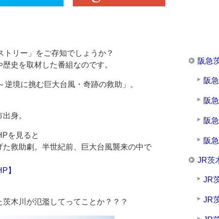
ストリー」をご存知でしょうか？
阪急
や歴史を取材した番組なのです。
阪
之～逆境に挑む巨大台風・奇跡の救助」。
阪
市出身。
阪
HPを見ると
阪
げた救助劇。半世紀前、巨大台風襲来の中で
JR茨
HP】
JR
JR
た茨木川が氾濫してってことか？？？