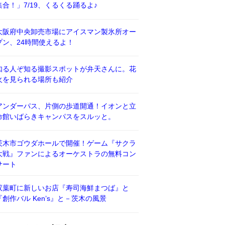
集合！」7/19、くるくる踊るよ♪
大阪府中央卸売市場にアイスマン製氷所オー
プン、24時間使えるよ！
知る人ぞ知る撮影スポットが弁天さんに。花
火を見られる場所も紹介
アンダーパス、片側の歩道開通！イオンと立
命館いばらきキャンパスをスルッと。
茨木市ゴウダホールで開催！ゲーム『サクラ
大戦』ファンによるオーケストラの無料コン
サート
双葉町に新しいお店『寿司海鮮まつば』と
『創作バル Ken’s』と－茨木の風景