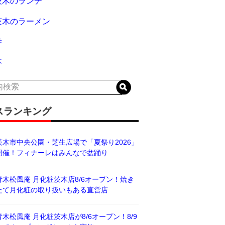
茨木のランチ
茨木のラーメン
寺
木
スランキング
茨木市中央公園・芝生広場で「夏祭り2026」
開催！フィナーレはみんなで盆踊り
青木松風庵 月化粧茨木店8/6オープン！焼き
たて月化粧の取り扱いもある直営店
青木松風庵 月化粧茨木店が8/6オープン！8/9