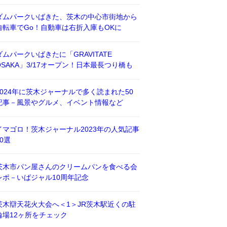
ダムパークいばきた、茨木の中心市街地から
自転車でGo！自動車は右折入庫もOKに
ダムパークいばきたに「GRAVITATE
OSAKA」3/17オープン！日本最長つり橋も
2024年に茨木ジャーナルで多く読まれた50
記事－風景やグルメ、イベント情報など
イマゴロ！茨木ジャーナル2023年の人気記事
50選
茨木市パン屋さんのクリームパンを食べる会
レポ－いばジャル10周年記念
茨木辯天花火大会へ＜1＞JR茨木駅近くの駐
輪場12ヶ所をチェック