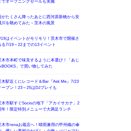
までオープニングセールも実施
雨がたくさん降ったあとに西河原新橋から安
威川を眺めてみた－茨木の風景
7/19はイベントがモリモリ！茨木市で開催さ
れる7/19～22までの13イベント
茨木市本町で味見するように本選び！「あじ
みBOOKS」で買い物してみた
茨木駅近くにレコード＆Bar『Ask Me』7/23
オープン！23～25はDJプレイも
茨木市駅すぐSocioの地下「アカイサカナ」2
周年！限定特別メニューで大満足ランチ
茨木市renaお蔵店へ！晴雨兼用の甲州織の傘
や、優しい素材のかばん・小物・パジャマな