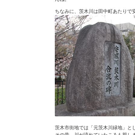
ちなみに、茨木川は田中町あたりで
茨木市街地では「元茨木川緑地」と
その昔、川が流れていたころも親し