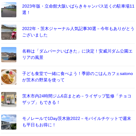
2023年版・立命館大阪いばらきキャンパス近くの駐車場11
選！
2022年・茨木ジャーナル人気記事30選－今年もありがとう
ございました
名称は「ダムパークいばきた」に決定！安威川ダム公園エ
リアの風景
子ども食堂で一緒に食べよう！季節のごはんカフェsatono
が茨木の野菜を使って
茨木市内24時間ジム6店まとめ－ライザップ監修「チョコ
ザップ」もできる！
モノレールで1Day茨木旅2022－モバイルチケットで週末
も平日もお得に！