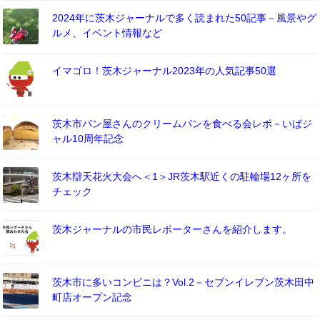
2024年に茨木ジャーナルで多く読まれた50記事－風景やグ
ルメ、イベント情報など
イマゴロ！茨木ジャーナル2023年の人気記事50選
茨木市パン屋さんのクリームパンを食べる会レポ－いばジ
ャル10周年記念
茨木辯天花火大会へ＜1＞JR茨木駅近くの駐輪場12ヶ所を
チェック
茨木ジャーナルの市民レポーターさんを紹介します。
茨木市に多いコンビニは？Vol.2－セブンイレブン茨木田中
町店オープン記念