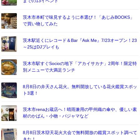
までの13イベント
茨木市本町で味見するように本選び！「あじみBOOKS」
で買い物してみた
茨木駅近くにレコード＆Bar『Ask Me』7/23オープン！23
～25はDJプレイも
茨木市駅すぐSocioの地下「アカイサカナ」2周年！限定特
別メニューで大満足ランチ
8月8日の弁天さん花火。無料開放している花火鑑賞スポッ
ト3選！
茨木市renaお蔵店へ！晴雨兼用の甲州織の傘や、優しい素
材のかばん・小物・パジャマなど
8月8日茨木辯天花火大会で無料開放の鑑賞スポット調べて
きた！