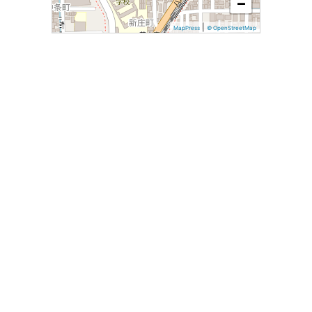
−
|
MapPress
© OpenStreetMap