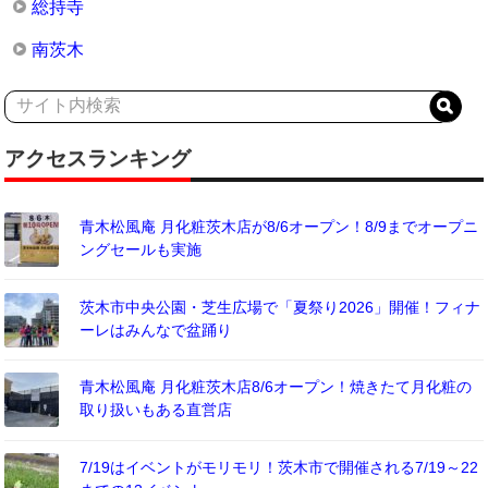
総持寺
南茨木
アクセスランキング
青木松風庵 月化粧茨木店が8/6オープン！8/9までオープニ
ングセールも実施
茨木市中央公園・芝生広場で「夏祭り2026」開催！フィナ
ーレはみんなで盆踊り
青木松風庵 月化粧茨木店8/6オープン！焼きたて月化粧の
取り扱いもある直営店
7/19はイベントがモリモリ！茨木市で開催される7/19～22