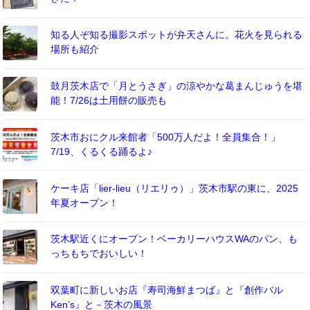
知る人ぞ知る撮影スポットが弁天さんに。花火を見られる
場所も紹介
鼓月茨木店で「月とうさぎ」の涼やかな葛まんじゅうを堪
能！7/26は土用餅の販売も
茨木市おにクル来館者「500万人だよ！全員集合！」
7/19、くるくる踊るよ♪
ケーキ店「lier-lieu（リエリゥ）」茨木市駅の東に、2025
年夏オープン！
茨木駅近くにオープン！ベーカリーハウスWAのパン、も
っちもちでおいしい！
双葉町に新しいお店『寿司海鮮まつば』と『創作バル
Ken’s』と－茨木の風景