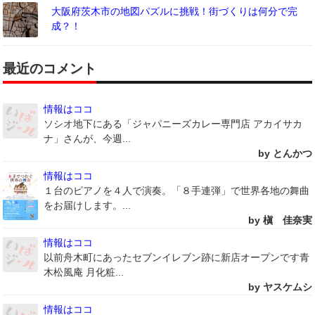
大阪府茨木市の地図パズルに挑戦！街づくりは何分で完
成？！
最近のコメント
情報はココ
ソシオ地下にある「ジャパニーズカレー専門店 アカイサカ
ナ」さんが、今週...
by とんかつ
情報はココ
１台のピアノを４人で演奏。「８手連弾」で世界各地の舞曲
をお届けします。...
by 槇 佳奈実
情報はココ
以前舟木町にあったセブンイレブン跡に新店オープンです青
木松風庵 月化粧...
by ヤスケムシ
情報はココ