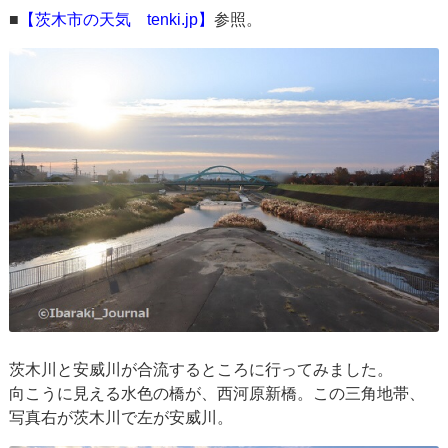
■
【茨木市の天気 tenki.jp】
参照。
茨木川と安威川が合流するところに行ってみました。
向こうに見える水色の橋が、西河原新橋。この三角地帯、
写真右が茨木川で左が安威川。