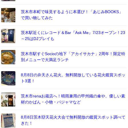
茨木市本町で味見するように本選び！「あじみBOOKS」
で買い物してみた
茨木駅近くにレコード＆Bar『Ask Me』7/23オープン！23
～25はDJプレイも
茨木市駅すぐSocioの地下「アカイサカナ」2周年！限定特
別メニューで大満足ランチ
8月8日の弁天さん花火。無料開放している花火鑑賞スポッ
ト3選！
茨木市renaお蔵店へ！晴雨兼用の甲州織の傘や、優しい素
材のかばん・小物・パジャマなど
8月8日茨木辯天花火大会で無料開放の鑑賞スポット調べて
きた！