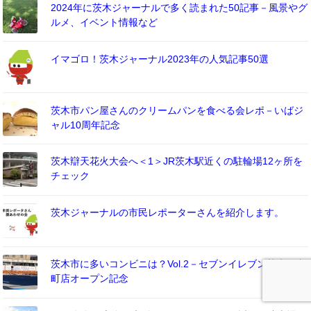
2024年に茨木ジャーナルで多く読まれた50記事－風景やグ
ルメ、イベント情報など
イマゴロ！茨木ジャーナル2023年の人気記事50選
茨木市パン屋さんのクリームパンを食べる会レポ－いばジ
ャル10周年記念
茨木辯天花火大会へ＜1＞JR茨木駅近くの駐輪場12ヶ所を
チェック
茨木ジャーナルの市民レポーターさんを紹介します。
茨木市に多いコンビニは？Vol.2－セブンイレブン茨木田中
町店オープン記念