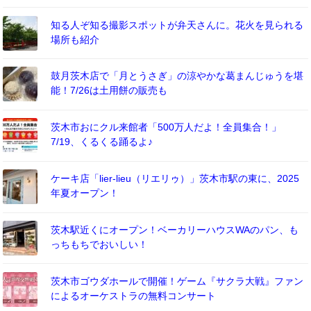
知る人ぞ知る撮影スポットが弁天さんに。花火を見られる
場所も紹介
鼓月茨木店で「月とうさぎ」の涼やかな葛まんじゅうを堪
能！7/26は土用餅の販売も
茨木市おにクル来館者「500万人だよ！全員集合！」
7/19、くるくる踊るよ♪
ケーキ店「lier-lieu（リエリゥ）」茨木市駅の東に、2025
年夏オープン！
茨木駅近くにオープン！ベーカリーハウスWAのパン、も
っちもちでおいしい！
茨木市ゴウダホールで開催！ゲーム『サクラ大戦』ファン
によるオーケストラの無料コンサート