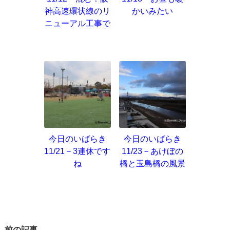
神高速環状線のリ
かいみたい
ニューアル工事で
今日のいばらき
今日のいばらき
11/21－3連休です
11/23－あけぼの
ね
橋と玉島橋の風景
前の記事