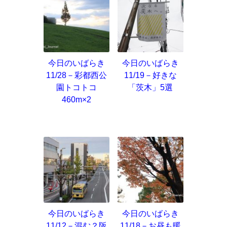
今日のいばらき
今日のいばらき
11/28－彩都西公
11/19－好きな
園トコトコ
「茨木」5選
460m×2
今日のいばらき
今日のいばらき
11/12－混む？阪
11/18－お昼も暖