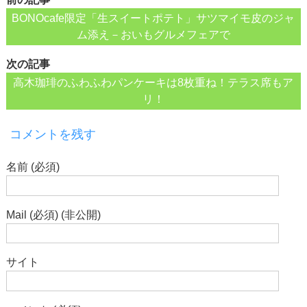
BONOcafe限定「生スイートポテト」サツマイモ皮のジャ
ム添え－おいもグルメフェアで
次の記事
高木珈琲のふわふわパンケーキは8枚重ね！テラス席もア
リ！
コメントを残す
名前 (必須)
Mail (必須) (非公開)
サイト