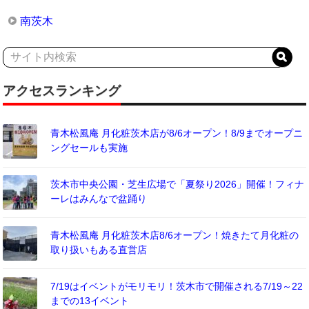
南茨木
アクセスランキング
青木松風庵 月化粧茨木店が8/6オープン！8/9までオープニ
ングセールも実施
茨木市中央公園・芝生広場で「夏祭り2026」開催！フィナ
ーレはみんなで盆踊り
青木松風庵 月化粧茨木店8/6オープン！焼きたて月化粧の
取り扱いもある直営店
7/19はイベントがモリモリ！茨木市で開催される7/19～22
までの13イベント