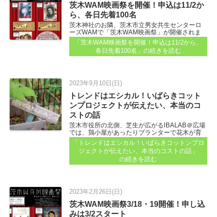
茨木WAM映画祭を開催！申込は11/2か
ら、各日先着100名
茨木神社のお隣、茨木市立男女共生センターロ
ーズWAMで「茨木WAM映画祭」が開催されま
す。 2日間にわたり3本の作品を上映。 申込が、
「茨木WAM映画祭を開催！申込は11/2から、
11月2日（木）9時から始まります。（11/24ま
各日先着100名」
の続きを読む
で） 2日間それぞれ100名で先着順です...
2023年9月10日(日)
トレンドはエシカル！いばらきコット
ンプロジェクトが伝えたい、本当のコ
ストの話
茨木市役所の北側、芝生が広がるIBALAB＠広場
では、鶏小屋があったりプランターで花木が育
てられているスペースがあります。 履かなくな
「トレンドはエシカル！いばらきコットンプロ
った靴がプランターになっていたりして、なん
ジェクトが伝えたい、本当のコストの話」
かカッコいい...
の続きを読む
2023年2月26日(日)
茨木WAM映画祭3/18・19開催！申し込
みは3/2スタート