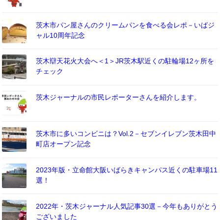
茨木市パン屋さんのクリームパンを食べる会レポ－いばジ
ャル10周年記念
茨木辯天花火大会へ＜1＞JR茨木駅近くの駐輪場12ヶ所を
チェック
茨木ジャーナルの市民レポーターさんを紹介します。
茨木市に多いコンビニは？Vol.2－セブンイレブン茨木田中
町店オープン記念
2023年版・立命館大阪いばらきキャンパス近くの駐車場11
選！
2022年・茨木ジャーナル人気記事30選－今年もありがとう
ございました