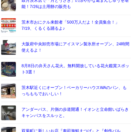
鼓月茨木店で「月とうさぎ」の涼やかな葛まんじゅうを堪
能！7/26は土用餅の販売も
茨木市おにクル来館者「500万人だよ！全員集合！」
7/19、くるくる踊るよ♪
大阪府中央卸売市場にアイスマン製氷所オープン、24時間
使えるよ！
8月8日の弁天さん花火。無料開放している花火鑑賞スポッ
ト3選！
茨木駅近くにオープン！ベーカリーハウスWAのパン、も
っちもちでおいしい！
アンダーパス、片側の歩道開通！イオンと立命館いばらき
キャンパスをスルッと。
双葉町に新しいお店『寿司海鮮まつば』と『創作バル