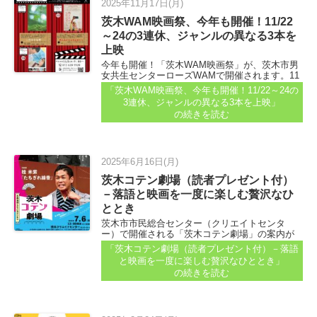
2025年11月17日(月)
茨木WAM映画祭、今年も開催！11/22
～24の3連休、ジャンルの異なる3本を
上映
今年も開催！「茨木WAM映画祭」が、茨木市男
女共生センターローズWAMで開催されます。11
月22日～24日の3日間。 それぞれ、先着100名ま
「茨木WAM映画祭、今年も開催！11/22～24の
でで、費用は無料です...
3連休、ジャンルの異なる3本を上映」
の続きを読む
2025年6月16日(月)
茨木コテン劇場（読者プレゼント付）
－落語と映画を一度に楽しむ贅沢なひ
ととき
茨木市市民総合センター（クリエイトセンタ
ー）で開催される「茨木コテン劇場」の案内が
届きました。 落語と映画、どこか響き合う二つ
「茨木コテン劇場（読者プレゼント付）－落語
の世界を一度に楽しめる贅沢なひとときです。
と映画を一度に楽しむ贅沢なひととき」
今回のテーマは「いつまでも、忘れられない君
の続きを読む
の歌」...