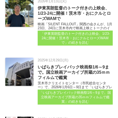
2026年1月13日(火)
伊東英朗監督のトーク付きの上映会、
1/23-24に開催！茨木市・おにクルとロ
ーズWAMで
映画「SILENT FALLOUT」関西の会さんが、1月
23日、24日に茨木市内で映画上映とトークのイ
ベントを開催されます。 映画上映と伊東英朗監
「伊東英朗監督のトーク付きの上映会、1/23-
督トーク 23日は、映画「放射線を浴びたX年
24に開催！茨木市・おにクルとローズWAM
後」...
で」
の続きを読む
2025年12月29日(月)
いばらきプレイバック映画祭1/6～9ま
で。国立映画アーカイブ所蔵の35ｍｍ
フィルムで鑑賞
茨木市クリエイトセンター（市民総合センタ
ー）で、2026年1月6日～9日まで「いばらきプレ
イバック映画祭」が開催されます...
「いばらきプレイバック映画祭1/6～9まで。国
立映画アーカイブ所蔵の35ｍｍフィルムで鑑
賞」
の続きを読む