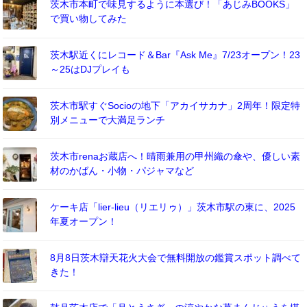
茨木市本町で味見するように本選び！「あじみBOOKS」
で買い物してみた
茨木駅近くにレコード＆Bar『Ask Me』7/23オープン！23
～25はDJプレイも
茨木市駅すぐSocioの地下「アカイサカナ」2周年！限定特
別メニューで大満足ランチ
茨木市renaお蔵店へ！晴雨兼用の甲州織の傘や、優しい素
材のかばん・小物・パジャマなど
ケーキ店「lier-lieu（リエリゥ）」茨木市駅の東に、2025
年夏オープン！
8月8日茨木辯天花火大会で無料開放の鑑賞スポット調べて
きた！