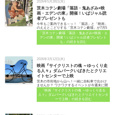
2026年5月28日(木)
茨木コテン劇場「落語・鬼あざみ×映
画・エデンの東」開催！いばジャル読
者プレゼントも
今年もご案内できる～ッ！ 「落語」と「映画」
のええとこどりする「茨木コテン劇場」が7月5
日に開催されるので、紹介します。 そしてまた
「茨木コテン劇場「落語・鬼あざみ×映画・エ
また、茨木市文化振興財団さんから茨木ジャー
デンの東」開催！いばジャル読者プレゼント
ナル読者さんへのプレゼントもありますよ～...
も」
の続きを読む
2026年3月12日(木)
映画『サイクリストの魂 ～ゆっくり走
る人々』ダムパークいばきたとクリエ
イトセンターで上映
茨木の市街地から山へ！一緒に自転車で出かけ
ませんか？ ワクワクするイベントが今週末に開
催されます。 映画「サイクリストの魂～ゆっく
「映画『サイクリストの魂 ～ゆっくり走る
り走る人々～」上映会が「ダムパークいばき
人々』ダムパークいばきたとクリエイトセンタ
た」と「クリエイトセンター」で開催されます...
ーで上映」
の続きを読む