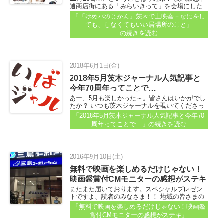
通商店街にある「みらいきって」を会場にした
イベントがあります。 ちょっと前に「主婦のチ
「「ゆめパのじかん」茨木で上映会－なにをし
ャレンジ応援フェスタ」開催をいばジャルでも
ても、しなくてもいい居場所のこと」
紹介していますが、同じ会場です...
の続きを読む
2018年6月1日(金)
2018年5月茨木ジャーナル人気記事と
今年70周年ってことで…
あー、5月も楽しかった～。皆さんはいかがでし
たか？ いつも茨木ジャーナルを覗いてくださっ
て、ありがとうございます。2018年5月に多くの
「2018年5月茨木ジャーナル人気記事と今年70
方が読んでくださった記事を、ちょこっと紹介
周年ってことで…」
の続きを読む
します。 そうだ...
2016年9月10日(土)
無料で映画を楽しめるだけじゃない！
映画鑑賞付CMモニターの感想がステキ
またまた届いております。スペシャルプレゼン
トですよ、読者のみなさま！！ 地域の皆さまの
住まいに関する相談所、三島コーポレーション
「無料で映画を楽しめるだけじゃない！映画鑑
さんから「情報はココ」へメッセージが届いて
賞付CMモニターの感想がステキ」