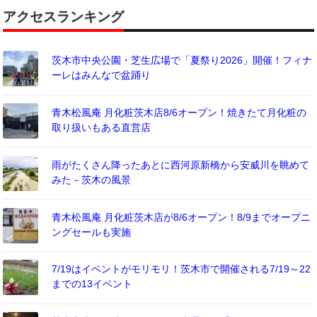
アクセスランキング
茨木市中央公園・芝生広場で「夏祭り2026」開催！フィナ
ーレはみんなで盆踊り
青木松風庵 月化粧茨木店8/6オープン！焼きたて月化粧の
取り扱いもある直営店
雨がたくさん降ったあとに西河原新橋から安威川を眺めて
みた－茨木の風景
青木松風庵 月化粧茨木店が8/6オープン！8/9までオープニ
ングセールも実施
7/19はイベントがモリモリ！茨木市で開催される7/19～22
までの13イベント