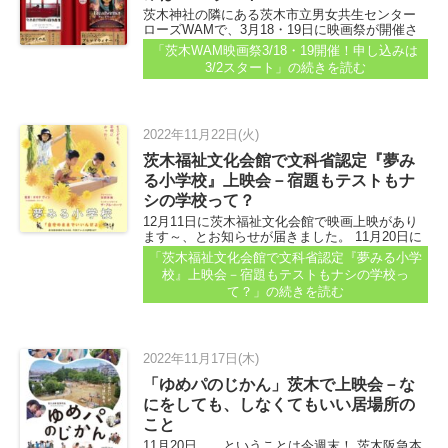
茨木神社の隣にある茨木市立男女共生センター
ローズWAMで、3月18・19日に映画祭が開催さ
れます！ 鑑賞はなんと、無料。 どなたでも参加
「茨木WAM映画祭3/18・19開催！申し込みは
できますよ～！お早めにお申し込みを...
3/2スタート」
の続きを読む
2022年11月22日(火)
茨木福祉文化会館で文科省認定『夢み
る小学校』上映会－宿題もテストもナ
シの学校って？
12月11日に茨木福祉文化会館で映画上映があり
ます～、とお知らせが届きました。 11月20日に
映画上映会を実施した「カラフル＠トーキョ
「茨木福祉文化会館で文科省認定『夢みる小学
ー」さんが主催。今度は「宿題なし、テストな
校』上映会－宿題もテストもナシの学校っ
し、先生もいない学校」のドキュメンタリー映
て？」
の続きを読む
画です...
2022年11月17日(木)
「ゆめパのじかん」茨木で上映会－な
にをしても、しなくてもいい居場所の
こと
11月20日…、ということは今週末！ 茨木阪急本