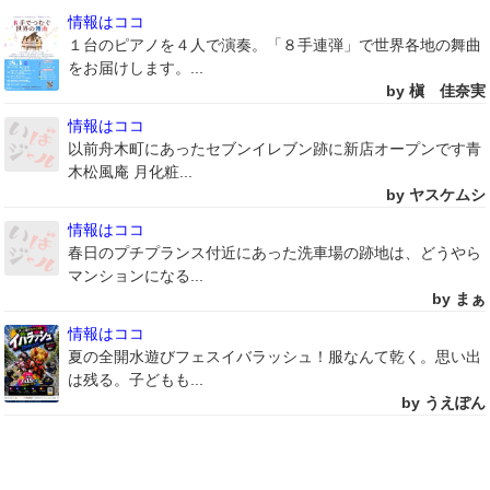
情報はココ
１台のピアノを４人で演奏。「８手連弾」で世界各地の舞曲
をお届けします。...
by 槇 佳奈実
情報はココ
以前舟木町にあったセブンイレブン跡に新店オープンです青
木松風庵 月化粧...
by ヤスケムシ
情報はココ
春日のプチプランス付近にあった洗車場の跡地は、どうやら
マンションになる...
by まぁ
情報はココ
夏の全開水遊びフェスイバラッシュ！服なんて乾く。思い出
は残る。子どもも...
by うえぽん