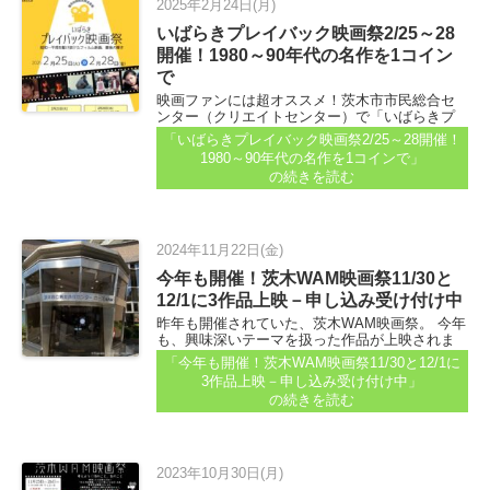
2025年2月24日(月)
いばらきプレイバック映画祭2/25～28
開催！1980～90年代の名作を1コイン
で
映画ファンには超オススメ！茨木市市民総合セ
ンター（クリエイトセンター）で「いばらきプ
レイバック映画祭」が開催されます...
「いばらきプレイバック映画祭2/25～28開催！
1980～90年代の名作を1コインで」
の続きを読む
2024年11月22日(金)
今年も開催！茨木WAM映画祭11/30と
12/1に3作品上映－申し込み受け付け中
昨年も開催されていた、茨木WAM映画祭。 今年
も、興味深いテーマを扱った作品が上映されま
す。申し込みはすでに始まっています...
「今年も開催！茨木WAM映画祭11/30と12/1に
3作品上映－申し込み受け付け中」
の続きを読む
2023年10月30日(月)