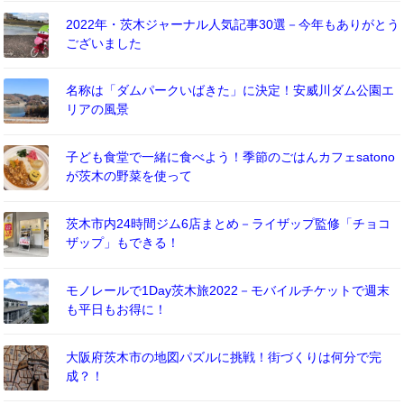
2022年・茨木ジャーナル人気記事30選－今年もありがとう
ございました
名称は「ダムパークいばきた」に決定！安威川ダム公園エ
リアの風景
子ども食堂で一緒に食べよう！季節のごはんカフェsatono
が茨木の野菜を使って
茨木市内24時間ジム6店まとめ－ライザップ監修「チョコ
ザップ」もできる！
モノレールで1Day茨木旅2022－モバイルチケットで週末
も平日もお得に！
大阪府茨木市の地図パズルに挑戦！街づくりは何分で完
成？！