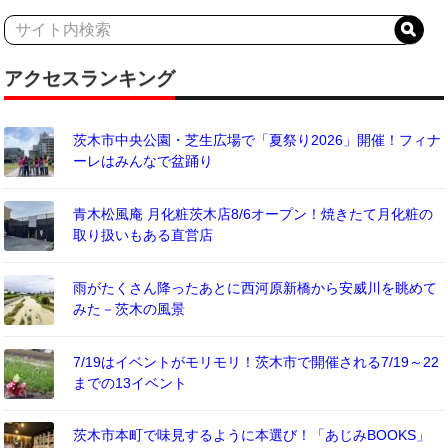
アクセスランキング
茨木市中央公園・芝生広場で「夏祭り2026」開催！フィナ
ーレはみんなで盆踊り
青木松風庵 月化粧茨木店8/6オープン！焼きたて月化粧の
取り扱いもある直営店
雨がたくさん降ったあとに西河原新橋から安威川を眺めて
みた－茨木の風景
7/19はイベントがモリモリ！茨木市で開催される7/19～22
までの13イベント
茨木市本町で味見するように本選び！「あじみBOOKS」