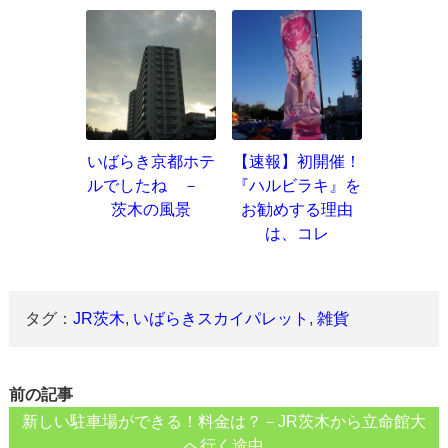
いばらき京都ホテ
【速報】初開催！
ルでしたね －
『ハルビラキ』を
茨木の風景
お勧めする理由
は、コレ
タグ：
JR茨木
,
いばらきスカイパレット
,
雑貨
前の記事
新しい駐車場ができる！料金は？－JR茨木から立命館大
へ行く途中