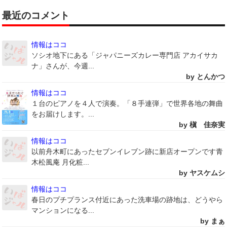
最近のコメント
情報はココ
ソシオ地下にある「ジャパニーズカレー専門店 アカイサカ
ナ」さんが、今週...
by とんかつ
情報はココ
１台のピアノを４人で演奏。「８手連弾」で世界各地の舞曲
をお届けします。...
by 槇 佳奈実
情報はココ
以前舟木町にあったセブンイレブン跡に新店オープンです青
木松風庵 月化粧...
by ヤスケムシ
情報はココ
春日のプチプランス付近にあった洗車場の跡地は、どうやら
マンションになる...
by まぁ