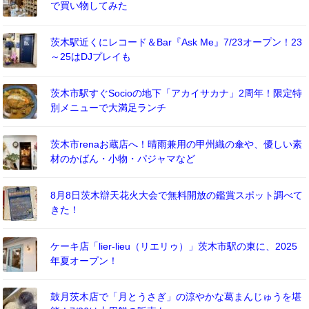
で買い物してみた
茨木駅近くにレコード＆Bar『Ask Me』7/23オープン！23
～25はDJプレイも
茨木市駅すぐSocioの地下「アカイサカナ」2周年！限定特
別メニューで大満足ランチ
茨木市renaお蔵店へ！晴雨兼用の甲州織の傘や、優しい素
材のかばん・小物・パジャマなど
8月8日茨木辯天花火大会で無料開放の鑑賞スポット調べて
きた！
ケーキ店「lier-lieu（リエリゥ）」茨木市駅の東に、2025
年夏オープン！
鼓月茨木店で「月とうさぎ」の涼やかな葛まんじゅうを堪