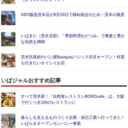
GEO阪急茨木店が8月29日で移転統合のため－茨木の風景
いばきた（茨木北部）「季節料理わだつみ」で蕎麦と豊か
な自然を満喫
茨木市真砂のパン屋Basique(バジック)5月オープン！何度
も行きたいオイシイお店
いばジャルおすすめ記事
すべて茨木産！「自然食レストランBONOcafe」は、大阪
で行くべき100のレストランに
暮らしを支えるものづくり企業・辰巳工業へ行ってきた！
いばらきオープンカンパニー事業