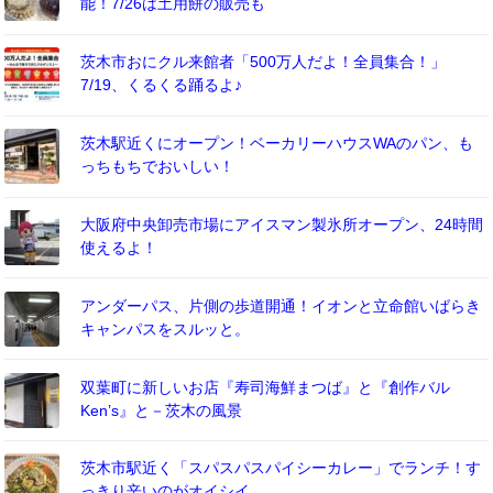
能！7/26は土用餅の販売も
茨木市おにクル来館者「500万人だよ！全員集合！」
7/19、くるくる踊るよ♪
茨木駅近くにオープン！ベーカリーハウスWAのパン、も
っちもちでおいしい！
大阪府中央卸売市場にアイスマン製氷所オープン、24時間
使えるよ！
アンダーパス、片側の歩道開通！イオンと立命館いばらき
キャンパスをスルッと。
双葉町に新しいお店『寿司海鮮まつば』と『創作バル
Ken’s』と－茨木の風景
茨木市駅近く「スパスパスパイシーカレー」でランチ！す
っきり辛いのがオイシイ