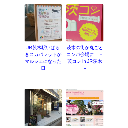
JR茨木駅いばら
茨木の街が丸ごと
きスカパレットが
コンパ会場に －
マルシェになった
茨コン in JR茨木
日
－