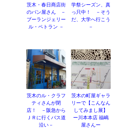
茨木・春日商店街
学祭シーズン、真
のパン屋さん －
っ只中！ －そう
ブーランジェリー
だ、大学へ行こう
ル・ペトラン －
－
茨木のル・クラフ
茨木の町屋ギャラ
ティさんが閉
リーで【こんなん
店！ －阪急から
してみまし展】
ＪＲに行くバス道
ー川本本店 福嶋
沿い－
屋さんー