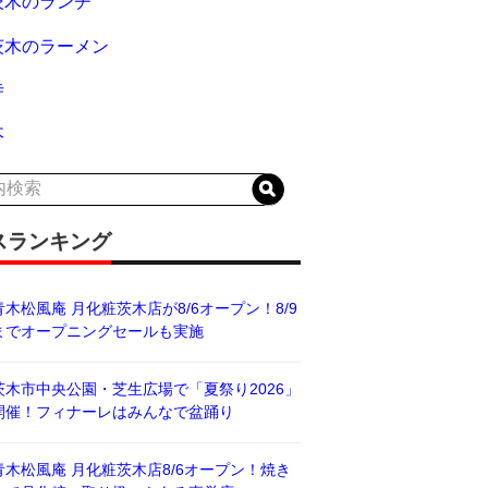
茨木のランチ
茨木のラーメン
寺
木
スランキング
青木松風庵 月化粧茨木店が8/6オープン！8/9
までオープニングセールも実施
茨木市中央公園・芝生広場で「夏祭り2026」
開催！フィナーレはみんなで盆踊り
青木松風庵 月化粧茨木店8/6オープン！焼き