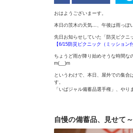
おはようございまーす。
本日の茨木の天気…、午後は雨っぽ
先日お知らせしていた「防災ピクニ
【6/15防災ピクニック（ミッション
ちょうど雨が降り始めそうな時間な
m(__)m
というわけで、本日、屋外での集合は
す。
「いばジャル備蓄品選手権」、やり
自慢の備蓄品、見せて