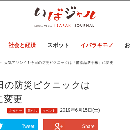
社会と経済
スポット
イバラキモノ
天気アヤシイ！今日の防災ピクニックは「備蓄品選手権」に変更
日の防災ピクニックは
に変更
2019年6月15日(土)
お知らせ
暮らし
イベント
Tweet
Share