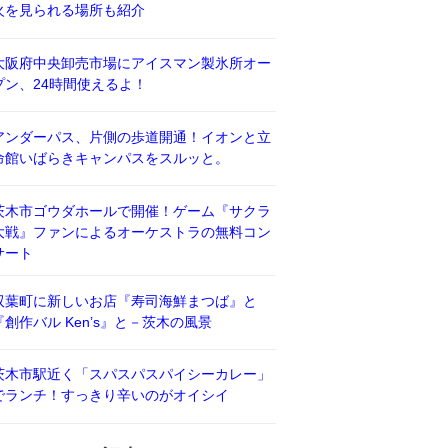
火を見られる場所も紹介
大阪府中央卸売市場にアイスマン製氷所オー
プン、24時間使えるよ！
アンダーパス、片側の歩道開通！イオンと立
命館いばらきキャンパスをスルッと。
茨木市ゴウダホールで開催！ゲーム『サクラ
大戦』ファンによるオーケストラの無料コン
サート
双葉町に新しいお店『寿司海鮮まつば』と
『創作バル Ken’s』と－茨木の風景
茨木市駅近く「スパスパスパイシーカレー」
でランチ！すっきり辛いのがオイシイ