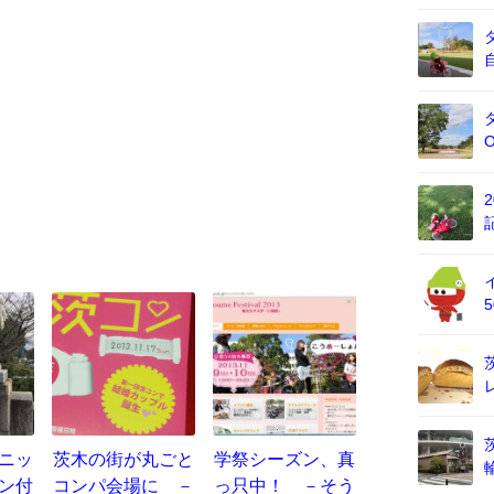
クニッ
茨木の街が丸ごと
学祭シーズン、真
ン付
コンパ会場に －
っ只中！ －そう