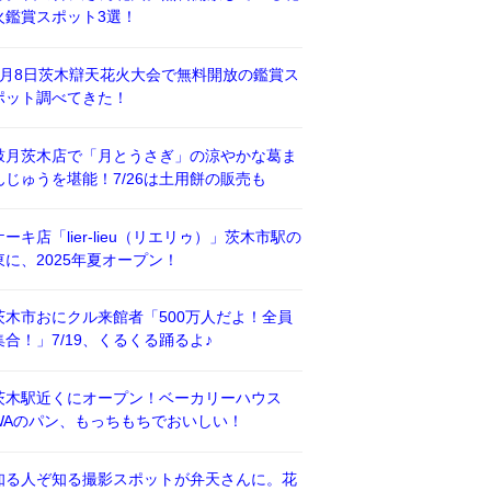
火鑑賞スポット3選！
8月8日茨木辯天花火大会で無料開放の鑑賞ス
ポット調べてきた！
鼓月茨木店で「月とうさぎ」の涼やかな葛ま
んじゅうを堪能！7/26は土用餅の販売も
ケーキ店「lier-lieu（リエリゥ）」茨木市駅の
東に、2025年夏オープン！
茨木市おにクル来館者「500万人だよ！全員
集合！」7/19、くるくる踊るよ♪
茨木駅近くにオープン！ベーカリーハウス
WAのパン、もっちもちでおいしい！
知る人ぞ知る撮影スポットが弁天さんに。花