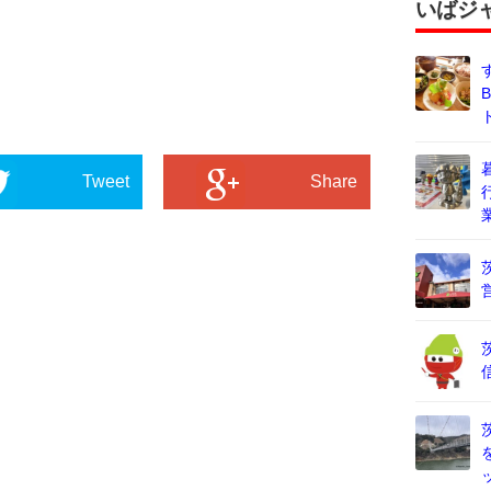
いばジ
Tweet
Share