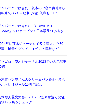
ダムパークいばきた、茨木の中心市街地から
自転車でGo！自動車は右折入庫もOKに
ダムパークいばきたに「GRAVITATE
OSAKA」3/17オープン！日本最長つり橋も
2024年に茨木ジャーナルで多く読まれた50
記事－風景やグルメ、イベント情報など
イマゴロ！茨木ジャーナル2023年の人気記事
50選
茨木市パン屋さんのクリームパンを食べる会
レポ－いばジャル10周年記念
茨木辯天花火大会へ＜1＞JR茨木駅近くの駐
輪場12ヶ所をチェック