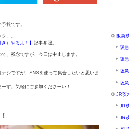
い予報です。
阪急
ック」。
付き）やるよ！】
記事参照。
阪
ので、残念ですが、今日は中止します。
阪
阪
ナシですが、SNSを使って集合したいと思いま
阪
まーす。気軽にご参加くださーい！
JR茨
JR
～！
JR