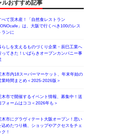
ャルおすすめ記事
すべて茨木産！「自然食レストラン
BONOcafe」は、大阪で行くべき100のレス
トランに
暮らしを支えるものづくり企業・辰巳工業へ
行ってきた！いばらきオープンカンパニー事
業
茨木市内18スーパーマーケット、年末年始の
営業時間まとめ＜2025-2026版＞
茨木市で開催するイベント情報、募集中！送
信フォームはココ＜2026年も＞
茨木市にグラヴィテート大阪オープン！思い
を込めたつり橋、ショップやアクセスをチェ
ック！