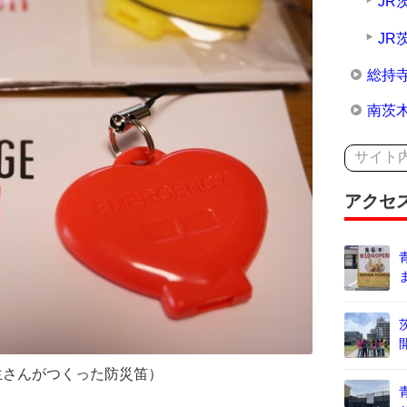
JR
JR
総持
南茨
アクセ
学生さんがつくった防災笛）