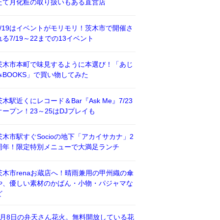
たて月化粧の取り扱いもある直営店
7/19はイベントがモリモリ！茨木市で開催さ
れる7/19～22までの13イベント
茨木市本町で味見するように本選び！「あじ
みBOOKS」で買い物してみた
茨木駅近くにレコード＆Bar『Ask Me』7/23
オープン！23～25はDJプレイも
茨木市駅すぐSocioの地下「アカイサカナ」2
周年！限定特別メニューで大満足ランチ
茨木市renaお蔵店へ！晴雨兼用の甲州織の傘
や、優しい素材のかばん・小物・パジャマな
ど
8月8日の弁天さん花火。無料開放している花