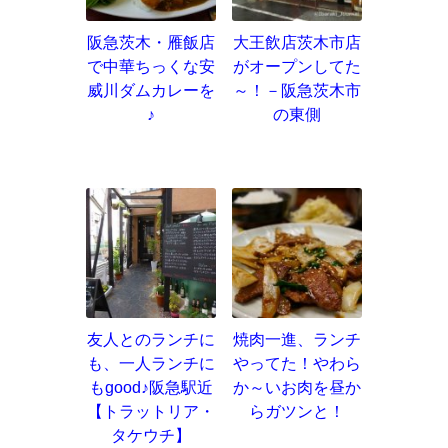
阪急茨木・雁飯店
大王飲店茨木市店
で中華ちっくな安
がオープンしてた
威川ダムカレーを
～！－阪急茨木市
♪
の東側
友人とのランチに
焼肉一進、ランチ
も、一人ランチに
やってた！やわら
もgood♪阪急駅近
か～いお肉を昼か
【トラットリア・
らガツンと！
タケウチ】