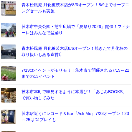
青木松風庵 月化粧茨木店が8/6オープン！8/9までオープニ
ングセールも実施
茨木市中央公園・芝生広場で「夏祭り2026」開催！フィナ
ーレはみんなで盆踊り
青木松風庵 月化粧茨木店8/6オープン！焼きたて月化粧の
取り扱いもある直営店
7/19はイベントがモリモリ！茨木市で開催される7/19～22
までの13イベント
茨木市本町で味見するように本選び！「あじみBOOKS」
で買い物してみた
茨木駅近くにレコード＆Bar『Ask Me』7/23オープン！23
～25はDJプレイも