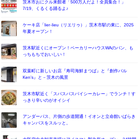
茨木市おにクル来館者「500万人だよ！全員集合！」
7/19、くるくる踊るよ♪
ケーキ店「lier-lieu（リエリゥ）」茨木市駅の東に、2025
年夏オープン！
茨木駅近くにオープン！ベーカリーハウスWAのパン、も
っちもちでおいしい！
双葉町に新しいお店『寿司海鮮まつば』と『創作バル
Ken’s』と－茨木の風景
茨木市駅近く「スパスパスパイシーカレー」でランチ！す
っきり辛いのがオイシイ
アンダーパス、片側の歩道開通！イオンと立命館いばらき
キャンパスをスルッと。