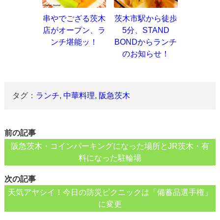
串やでござる茨木
茨木市駅から徒歩
店がオープン、ラ
5分、STAND
ンチ堪能ッ！
BONDからランチ
のお知らせ！
タグ：
ランチ
,
中華料理
,
阪急茨木
前の記事
阪急茨木・コインパーキングになった場所とJR茨木・有
料になった駐輪場
次の記事
天気アヤシイ！今日の防災ピクニックは「備蓄品選手権」
に変更