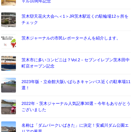
ャル10周年記念
茨木辯天花火大会へ＜1＞JR茨木駅近くの駐輪場12ヶ所を
チェック
茨木ジャーナルの市民レポーターさんを紹介します。
茨木市に多いコンビニは？Vol.2－セブンイレブン茨木田中
町店オープン記念
2023年版・立命館大阪いばらきキャンパス近くの駐車場11
選！
2022年・茨木ジャーナル人気記事30選－今年もありがとう
ございました
名称は「ダムパークいばきた」に決定！安威川ダム公園エ
リアの風景