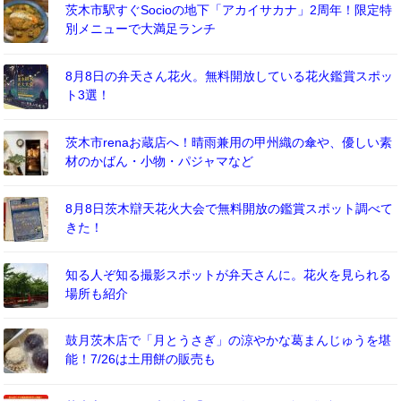
茨木市駅すぐSocioの地下「アカイサカナ」2周年！限定特
別メニューで大満足ランチ
8月8日の弁天さん花火。無料開放している花火鑑賞スポッ
ト3選！
茨木市renaお蔵店へ！晴雨兼用の甲州織の傘や、優しい素
材のかばん・小物・パジャマなど
8月8日茨木辯天花火大会で無料開放の鑑賞スポット調べて
きた！
知る人ぞ知る撮影スポットが弁天さんに。花火を見られる
場所も紹介
鼓月茨木店で「月とうさぎ」の涼やかな葛まんじゅうを堪
能！7/26は土用餅の販売も