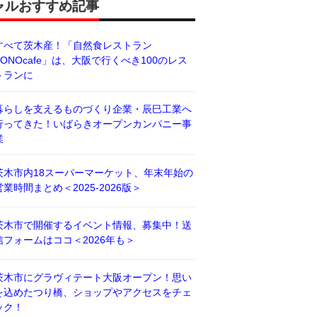
ャルおすすめ記事
すべて茨木産！「自然食レストラン
BONOcafe」は、大阪で行くべき100のレス
トランに
暮らしを支えるものづくり企業・辰巳工業へ
行ってきた！いばらきオープンカンパニー事
業
茨木市内18スーパーマーケット、年末年始の
営業時間まとめ＜2025-2026版＞
茨木市で開催するイベント情報、募集中！送
信フォームはココ＜2026年も＞
茨木市にグラヴィテート大阪オープン！思い
を込めたつり橋、ショップやアクセスをチェ
ック！