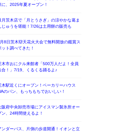
東に、2025年夏オープン！
鼓月茨木店で「月とうさぎ」の涼やかな葛ま
んじゅうを堪能！7/26は土用餅の販売も
8月8日茨木辯天花火大会で無料開放の鑑賞ス
ポット調べてきた！
茨木市おにクル来館者「500万人だよ！全員
集合！」7/19、くるくる踊るよ♪
茨木駅近くにオープン！ベーカリーハウス
WAのパン、もっちもちでおいしい！
大阪府中央卸売市場にアイスマン製氷所オー
プン、24時間使えるよ！
アンダーパス、片側の歩道開通！イオンと立