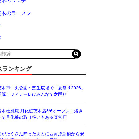
茨木のランチ
茨木のラーメン
寺
木
スランキング
茨木市中央公園・芝生広場で「夏祭り2026」
開催！フィナーレはみんなで盆踊り
青木松風庵 月化粧茨木店8/6オープン！焼き
たて月化粧の取り扱いもある直営店
雨がたくさん降ったあとに西河原新橋から安