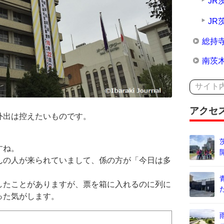
JR
JR
総持
南茨
アクセ
外出は控えたいものです。
すね。
んの人が来られていまして、係の方が「今日は多
したことがありますが、票を箱に入れるのに列に
った気がします。