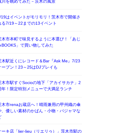
威川を眺めてみた－茨木の風景
7/19はイベントがモリモリ！茨木市で開催さ
れる7/19～22までの13イベント
茨木市本町で味見するように本選び！「あじ
みBOOKS」で買い物してみた
茨木駅近くにレコード＆Bar『Ask Me』7/23
オープン！23～25はDJプレイも
茨木市駅すぐSocioの地下「アカイサカナ」2
周年！限定特別メニューで大満足ランチ
茨木市renaお蔵店へ！晴雨兼用の甲州織の傘
や、優しい素材のかばん・小物・パジャマな
ど
ケーキ店「lier-lieu（リエリゥ）」茨木市駅の