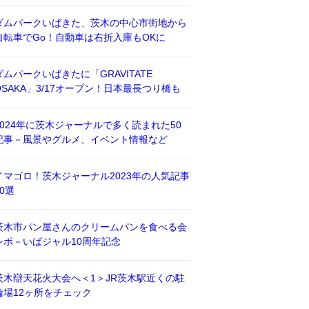
ダムパークいばきた、茨木の中心市街地から
自転車でGo！自動車は右折入庫もOKに
ダムパークいばきたに「GRAVITATE
OSAKA」3/17オープン！日本最長つり橋も
2024年に茨木ジャーナルで多く読まれた50
記事－風景やグルメ、イベント情報など
イマゴロ！茨木ジャーナル2023年の人気記事
50選
茨木市パン屋さんのクリームパンを食べる会
レポ－いばジャル10周年記念
茨木辯天花火大会へ＜1＞JR茨木駅近くの駐
輪場12ヶ所をチェック