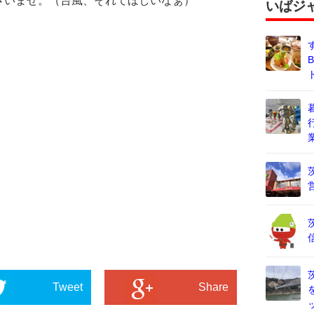
さいませ。（台風、それてほしいなぁ）
いばジ
Tweet
Share