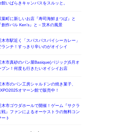
命館いばらきキャンパスをスルッと。
双葉町に新しいお店『寿司海鮮まつば』と
『創作バル Ken’s』と－茨木の風景
茨木市駅近く「スパスパスパイシーカレー」
でランチ！すっきり辛いのがオイシイ
茨木市真砂のパン屋Basique(バジック)5月オ
ープン！何度も行きたいオイシイお店
茨木市のパン工房シャルドンの焼き菓子、
EXPO2025オマーン館で販売中！
茨木市ゴウダホールで開催！ゲーム『サクラ
大戦』ファンによるオーケストラの無料コン
サート