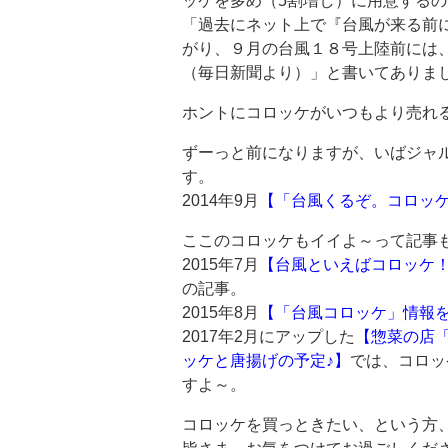
ッケを多め（5割増し）に用意する
「過去にネット上で『台風が来る前
がり、９月の台風１８号上陸前には
（毎日新聞より）」と書いてありま
ホントにコロッケがいつもより売れ
ずーっと前になりますが、いばジャ
す。
2014年9月
【「台風くるぞ。コロッ
ここのコロッケもイイよ～って記事
2015年7月
【台風といえばコロッケ
の記事。
2015年8月
【「台風コロッケ」情報
2017年2月にアップした
【惣菜の店
ッケと唐揚げの予定♪】
では、コロッ
すよ～。
コロッケを買っときたい、という方