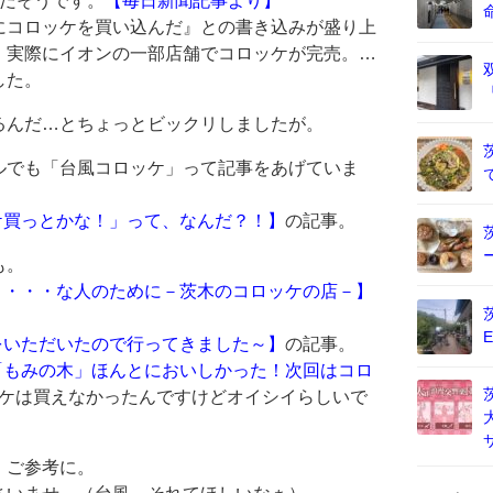
のだそうです。
【毎日新聞記事より】
にコロッケを買い込んだ』との書き込みが盛り上
、実際にイオンの一部店舗でコロッケが完売。…
した。
るんだ…とちょっとビックリしましたが。
ルでも「台風コロッケ」って記事をあげていま
ケ買っとかな！」って、なんだ？！】
の記事。
も。
！・・・な人のために－茨木のコロッケの店－】
をいただいたので行ってきました～】
の記事。
「もみの木」ほんとにおいしかった！次回はコロ
ケは買えなかったんですけどオイシイらしいで
、ご参考に。