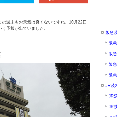
この週末もお天気は良くないですね。10月22日
いう予報が出ていました。
阪急
阪
阪
票
阪
阪
JR茨
JR
JR