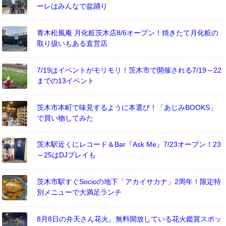
ーレはみんなで盆踊り
青木松風庵 月化粧茨木店8/6オープン！焼きたて月化粧の
取り扱いもある直営店
7/19はイベントがモリモリ！茨木市で開催される7/19～22
までの13イベント
茨木市本町で味見するように本選び！「あじみBOOKS」
で買い物してみた
茨木駅近くにレコード＆Bar『Ask Me』7/23オープン！23
～25はDJプレイも
茨木市駅すぐSocioの地下「アカイサカナ」2周年！限定特
別メニューで大満足ランチ
8月8日の弁天さん花火。無料開放している花火鑑賞スポッ