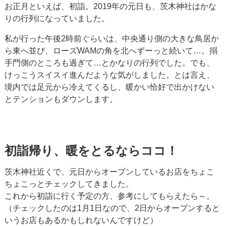
お正月といえば、初詣。2019年の元日も、茨木神社はかな
りの行列になっていました。
私が行った午後2時前ぐらいは、中央通り側の大きな鳥居か
ら東へ並び、ローズWAMの角を北へずーっと続いて…。搦
手門側のところも過ぎて…とかなりの行列でした。でも、
けっこうスイスイ進んだような気がしました。とは言え、
境内では足元から冷えてくるし、暖かい恰好で出かけない
とテンションもダウンします。
初詣帰り、暖をとるならココ！
茨木神社近くで、元日からオープンしているお店をちょこ
ちょこっとチェックしてきました。
これから初詣に行く予定の方、参考にしてもらえたら～。
（チェックしたのは1月1日なので、2日からオープンすると
いうお店もあるかもしれないんですけど）