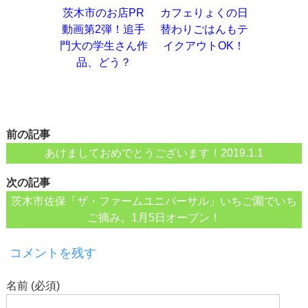
茨木市のお店PR
カフェりょくの日
動画第2弾！追手
替わりごはんもテ
門大の学生さん作
イクアウトOK！
品、どう？
前の記事
あけましておめでとうございます！2019.1.1
次の記事
茨木市佐保「ザ・ファームユニバーサル」いちご園でいち
ご摘み。1月5日オープン！
コメントを残す
名前 (必須)