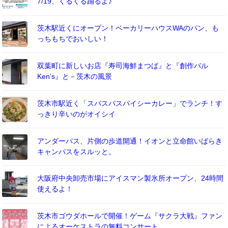
7/19、くるくる踊るよ♪
茨木駅近くにオープン！ベーカリーハウスWAのパン、も
っちもちでおいしい！
双葉町に新しいお店『寿司海鮮まつば』と『創作バル
Ken’s』と－茨木の風景
茨木市駅近く「スパスパスパイシーカレー」でランチ！す
っきり辛いのがオイシイ
アンダーパス、片側の歩道開通！イオンと立命館いばらき
キャンパスをスルッと。
大阪府中央卸売市場にアイスマン製氷所オープン、24時間
使えるよ！
茨木市ゴウダホールで開催！ゲーム『サクラ大戦』ファン
によるオーケストラの無料コンサート