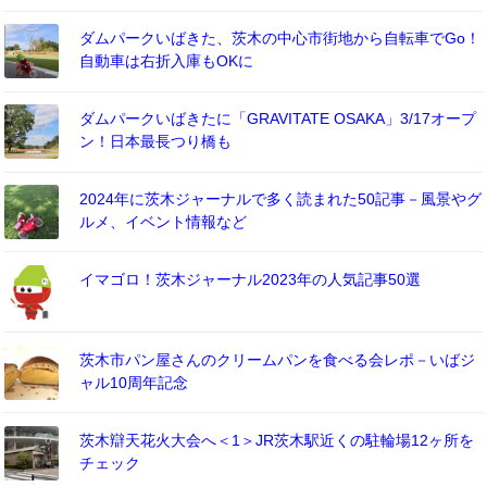
ダムパークいばきた、茨木の中心市街地から自転車でGo！
自動車は右折入庫もOKに
ダムパークいばきたに「GRAVITATE OSAKA」3/17オープ
ン！日本最長つり橋も
2024年に茨木ジャーナルで多く読まれた50記事－風景やグ
ルメ、イベント情報など
イマゴロ！茨木ジャーナル2023年の人気記事50選
茨木市パン屋さんのクリームパンを食べる会レポ－いばジ
ャル10周年記念
茨木辯天花火大会へ＜1＞JR茨木駅近くの駐輪場12ヶ所を
チェック