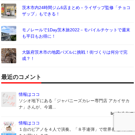
茨木市内24時間ジム6店まとめ－ライザップ監修「チョコ
ザップ」もできる！
モノレールで1Day茨木旅2022－モバイルチケットで週末
も平日もお得に！
大阪府茨木市の地図パズルに挑戦！街づくりは何分で完
成？！
最近のコメント
情報はココ
ソシオ地下にある「ジャパニーズカレー専門店 アカイサカ
ナ」さんが、今週...
by とんかつ
情報はココ
１台のピアノを４人で演奏。「８手連弾」で世界各地の舞曲