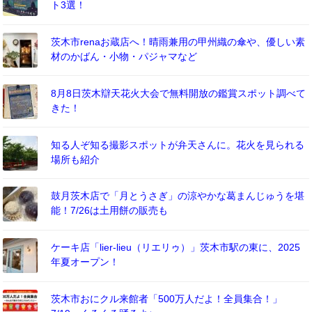
ト3選！
茨木市renaお蔵店へ！晴雨兼用の甲州織の傘や、優しい素
材のかばん・小物・パジャマなど
8月8日茨木辯天花火大会で無料開放の鑑賞スポット調べて
きた！
知る人ぞ知る撮影スポットが弁天さんに。花火を見られる
場所も紹介
鼓月茨木店で「月とうさぎ」の涼やかな葛まんじゅうを堪
能！7/26は土用餅の販売も
ケーキ店「lier-lieu（リエリゥ）」茨木市駅の東に、2025
年夏オープン！
茨木市おにクル来館者「500万人だよ！全員集合！」