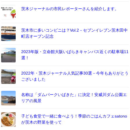
茨木ジャーナルの市民レポーターさんを紹介します。
茨木市に多いコンビニは？Vol.2－セブンイレブン茨木田中
町店オープン記念
2023年版・立命館大阪いばらきキャンパス近くの駐車場11
選！
2022年・茨木ジャーナル人気記事30選－今年もありがとう
ございました
名称は「ダムパークいばきた」に決定！安威川ダム公園エ
リアの風景
子ども食堂で一緒に食べよう！季節のごはんカフェsatono
が茨木の野菜を使って