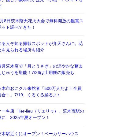
ど
8月8日茨木辯天花火大会で無料開放の鑑賞ス
ポット調べてきた！
知る人ぞ知る撮影スポットが弁天さんに。花
火を見られる場所も紹介
鼓月茨木店で「月とうさぎ」の涼やかな葛ま
んじゅうを堪能！7/26は土用餅の販売も
茨木市おにクル来館者「500万人だよ！全員
集合！」7/19、くるくる踊るよ♪
ケーキ店「lier-lieu（リエリゥ）」茨木市駅の
東に、2025年夏オープン！
茨木駅近くにオープン！ベーカリーハウス