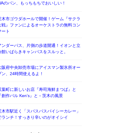
WAのパン、もっちもちでおいしい！
茨木市ゴウダホールで開催！ゲーム『サクラ
大戦』ファンによるオーケストラの無料コン
サート
アンダーパス、片側の歩道開通！イオンと立
命館いばらきキャンパスをスルッと。
大阪府中央卸売市場にアイスマン製氷所オー
プン、24時間使えるよ！
双葉町に新しいお店『寿司海鮮まつば』と
『創作バル Ken’s』と－茨木の風景
茨木市駅近く「スパスパスパイシーカレー」
でランチ！すっきり辛いのがオイシイ