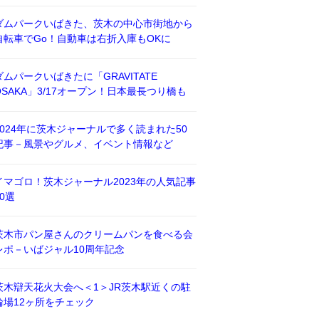
ダムパークいばきた、茨木の中心市街地から
自転車でGo！自動車は右折入庫もOKに
ダムパークいばきたに「GRAVITATE
OSAKA」3/17オープン！日本最長つり橋も
2024年に茨木ジャーナルで多く読まれた50
記事－風景やグルメ、イベント情報など
イマゴロ！茨木ジャーナル2023年の人気記事
50選
茨木市パン屋さんのクリームパンを食べる会
レポ－いばジャル10周年記念
茨木辯天花火大会へ＜1＞JR茨木駅近くの駐
輪場12ヶ所をチェック