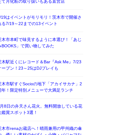
たて月化粧の取り扱いもある直営店
7/19はイベントがモリモリ！茨木市で開催さ
れる7/19～22までの13イベント
茨木市本町で味見するように本選び！「あじ
みBOOKS」で買い物してみた
茨木駅近くにレコード＆Bar『Ask Me』7/23
オープン！23～25はDJプレイも
茨木市駅すぐSocioの地下「アカイサカナ」2
周年！限定特別メニューで大満足ランチ
8月8日の弁天さん花火。無料開放している花
火鑑賞スポット3選！
茨木市renaお蔵店へ！晴雨兼用の甲州織の傘
や、優しい素材のかばん・小物・パジャマな