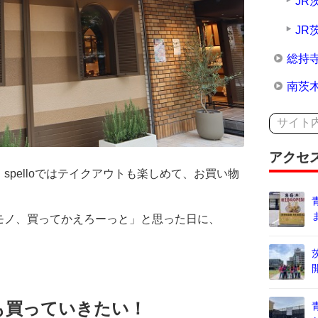
JR
JR
総持
南茨
アクセ
pelloではテイクアウトも楽しめて、お買い物
モノ、買ってかえろーっと」と思った日に、
も買っていきたい！