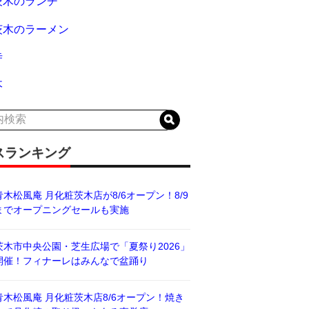
茨木のランチ
茨木のラーメン
寺
木
スランキング
青木松風庵 月化粧茨木店が8/6オープン！8/9
までオープニングセールも実施
茨木市中央公園・芝生広場で「夏祭り2026」
開催！フィナーレはみんなで盆踊り
青木松風庵 月化粧茨木店8/6オープン！焼き