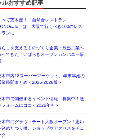
ャルおすすめ記事
すべて茨木産！「自然食レストラン
BONOcafe」は、大阪で行くべき100のレス
トランに
暮らしを支えるものづくり企業・辰巳工業へ
行ってきた！いばらきオープンカンパニー事
業
茨木市内18スーパーマーケット、年末年始の
営業時間まとめ＜2025-2026版＞
茨木市で開催するイベント情報、募集中！送
信フォームはココ＜2026年も＞
茨木市にグラヴィテート大阪オープン！思い
を込めたつり橋、ショップやアクセスをチェ
ック！