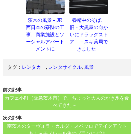
茨木の風景－JR
養精中のそば、
西日本の寮跡の工
旧・大黒屋の向か
事、商業施設とソ
いにドラッグスト
ーシャルアパート
ア －スギ薬局で
メントに
きました－
タグ：
レンタカー
,
レンタサイクル
,
風景
前の記事
カフェ小町（阪急茨木市）で、ちょっと大人のかき氷を食
べてきた～！
次の記事
南茨木のターヴォラ・カルダ・スペッロでテイクアウト
も！－モノレール旅のプランにぜひ