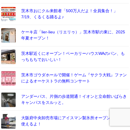
茨木市おにクル来館者「500万人だよ！全員集合！」
7/19、くるくる踊るよ♪
ケーキ店「lier-lieu（リエリゥ）」茨木市駅の東に、2025
年夏オープン！
茨木駅近くにオープン！ベーカリーハウスWAのパン、も
っちもちでおいしい！
茨木市ゴウダホールで開催！ゲーム『サクラ大戦』ファン
によるオーケストラの無料コンサート
アンダーパス、片側の歩道開通！イオンと立命館いばらき
キャンパスをスルッと。
大阪府中央卸売市場にアイスマン製氷所オープン、24時間
使えるよ！