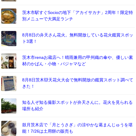
茨木市駅すぐSocioの地下「アカイサカナ」2周年！限定特
別メニューで大満足ランチ
8月8日の弁天さん花火。無料開放している花火鑑賞スポッ
ト3選！
茨木市renaお蔵店へ！晴雨兼用の甲州織の傘や、優しい素
材のかばん・小物・パジャマなど
8月8日茨木辯天花火大会で無料開放の鑑賞スポット調べて
きた！
知る人ぞ知る撮影スポットが弁天さんに。花火を見られる
場所も紹介
鼓月茨木店で「月とうさぎ」の涼やかな葛まんじゅうを堪
能！7/26は土用餅の販売も