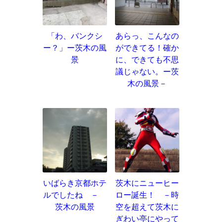
「わ、バンクシ
あらっ、こんなの
ー？」ー茨木の風
ができてる！確か
景
に、できても不思
議じゃない。ー茨
木の風景－
いばらき京都ホテ
茨木にニューヒー
ルでしたね －
ロー誕生！ －時
茨木の風景
空を超えて茨木に
ぎわい亭にやって