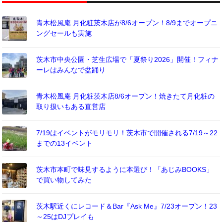
青木松風庵 月化粧茨木店が8/6オープン！8/9までオープニ
ングセールも実施
茨木市中央公園・芝生広場で「夏祭り2026」開催！フィナ
ーレはみんなで盆踊り
青木松風庵 月化粧茨木店8/6オープン！焼きたて月化粧の
取り扱いもある直営店
7/19はイベントがモリモリ！茨木市で開催される7/19～22
までの13イベント
茨木市本町で味見するように本選び！「あじみBOOKS」
で買い物してみた
茨木駅近くにレコード＆Bar『Ask Me』7/23オープン！23
～25はDJプレイも