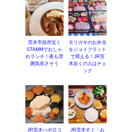
茨木市役所近く
モリガキのお弁当
STAMMでおしゃ
をジョイフラット
れランチ！夜も雰
で買える！JR茨
囲気良さそう
木近くの人はチェ
ック
JR茨木ハポロコ
JR茨木すぐ・お