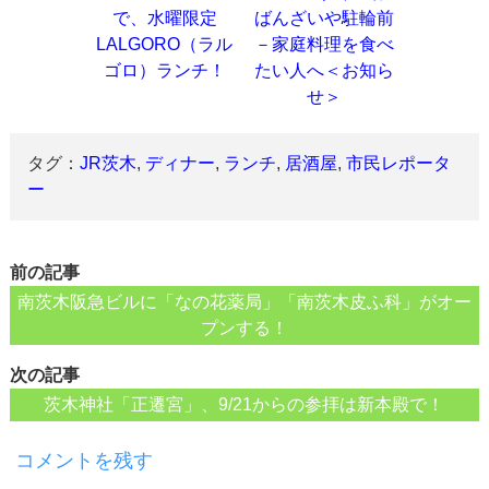
で、水曜限定
ばんざいや駐輪前
LALGORO（ラル
－家庭料理を食べ
ゴロ）ランチ！
たい人へ＜お知ら
せ＞
タグ：
JR茨木
,
ディナー
,
ランチ
,
居酒屋
,
市民レポータ
ー
前の記事
南茨木阪急ビルに「なの花薬局」「南茨木皮ふ科」がオー
プンする！
次の記事
茨木神社「正遷宮」、9/21からの参拝は新本殿で！
コメントを残す