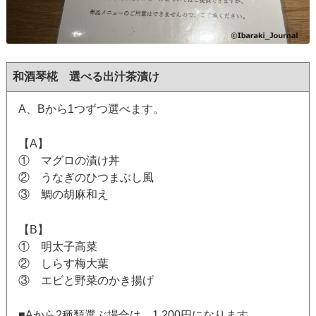
和酒琴椛 選べる出汁茶漬け
A、Bから1つずつ選べます。
【A】
① マグロの漬け丼
② うなぎのひつまぶし風
③ 鯛の胡麻和え
【B】
① 明太子高菜
② しらす梅大葉
③ エビと野菜のかき揚げ
■Aから2種類選ぶ場合は、1,200円になります。