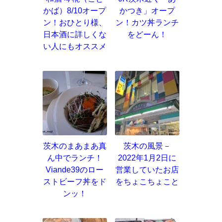
かば）8/10オープ
かつき」オープ
ン！おひとり様、
ン！カツ丼ランチ
日本酒に詳しくな
をどーん！
い人にもオススメ
茨木のまあまあ真
茨木の風景－
ん中でランチ！
2022年1月2日に
Viande39のロー
営業していたお店
ストビーフ丼をド
をちょこちょこと
ンッ！