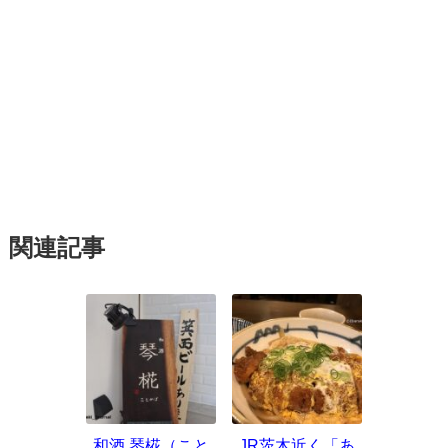
関連記事
和酒 琴椛（こと
JR茨木近く「あ