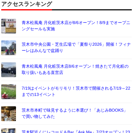
アクセスランキング
青木松風庵 月化粧茨木店が8/6オープン！8/9までオープニ
ングセールも実施
茨木市中央公園・芝生広場で「夏祭り2026」開催！フィナ
ーレはみんなで盆踊り
青木松風庵 月化粧茨木店8/6オープン！焼きたて月化粧の
取り扱いもある直営店
7/19はイベントがモリモリ！茨木市で開催される7/19～22
までの13イベント
茨木市本町で味見するように本選び！「あじみBOOKS」
で買い物してみた
茨木駅近くにレコード＆Bar『Ask Me』7/23オープン！23