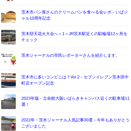
茨木市パン屋さんのクリームパンを食べる会レポ－いばジ
ャル10周年記念
茨木辯天花火大会へ＜1＞JR茨木駅近くの駐輪場12ヶ所を
チェック
茨木ジャーナルの市民レポーターさんを紹介します。
茨木市に多いコンビニは？Vol.2－セブンイレブン茨木田中
町店オープン記念
2023年版・立命館大阪いばらきキャンパス近くの駐車場11
選！
2022年・茨木ジャーナル人気記事30選－今年もありがとう
ございました