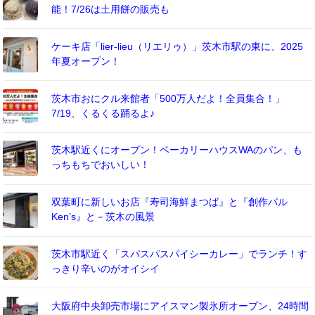
能！7/26は土用餅の販売も
ケーキ店「lier-lieu（リエリゥ）」茨木市駅の東に、2025
年夏オープン！
茨木市おにクル来館者「500万人だよ！全員集合！」
7/19、くるくる踊るよ♪
茨木駅近くにオープン！ベーカリーハウスWAのパン、も
っちもちでおいしい！
双葉町に新しいお店『寿司海鮮まつば』と『創作バル
Ken’s』と－茨木の風景
茨木市駅近く「スパスパスパイシーカレー」でランチ！す
っきり辛いのがオイシイ
大阪府中央卸売市場にアイスマン製氷所オープン、24時間