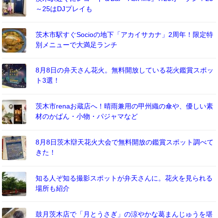
～25はDJプレイも
茨木市駅すぐSocioの地下「アカイサカナ」2周年！限定特
別メニューで大満足ランチ
8月8日の弁天さん花火。無料開放している花火鑑賞スポッ
ト3選！
茨木市renaお蔵店へ！晴雨兼用の甲州織の傘や、優しい素
材のかばん・小物・パジャマなど
8月8日茨木辯天花火大会で無料開放の鑑賞スポット調べて
きた！
知る人ぞ知る撮影スポットが弁天さんに。花火を見られる
場所も紹介
鼓月茨木店で「月とうさぎ」の涼やかな葛まんじゅうを堪