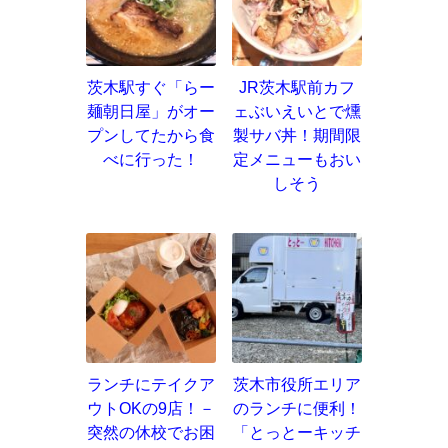
茨木駅すぐ「らー
JR茨木駅前カフ
麺朝日屋」がオー
ェぶいえいとで燻
プンしてたから食
製サバ丼！期間限
べに行った！
定メニューもおい
しそう
ランチにテイクア
茨木市役所エリア
ウトOKの9店！－
のランチに便利！
突然の休校でお困
「とっとーキッチ