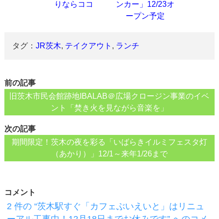
りならココ
ンカー」12/23オ
ープン予定
タグ：
JR茨木
,
テイクアウト
,
ランチ
前の記事
旧茨木市民会館跡地IBALAB＠広場クロージン事業のイベ
ント「焚き火を見ながら音楽を」
次の記事
期間限定！茨木の夜を彩る「いばらきイルミフェスタ灯
（あかり）」12/1～来年1/26まで
コメント
2 件の “茨木駅すぐ「カフェぶいえいと」はリニュ