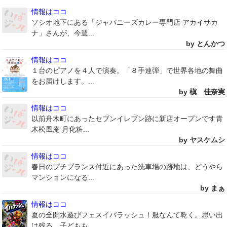
情報はココ
ソシオ地下にある「ジャパニーズカレー専門店 アカイサカ
ナ」さんが、今週...
by とんかつ
情報はココ
１台のピアノを４人で演奏。「８手連弾」で世界各地の舞曲
をお届けします。...
by 槇 佳奈実
情報はココ
以前舟木町にあったセブンイレブン跡に新店オープンです青
木松風庵 月化粧...
by ヤスケムシ
情報はココ
春日のプチプランス付近にあった洗車場の跡地は、どうやら
マンションになる...
by まぁ
情報はココ
夏の全開水遊びフェスイバラッシュ！服なんて乾く。思い出
は残る。子どもも...