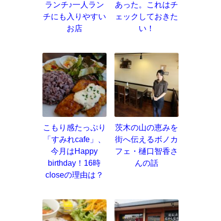
ランチ♪一人ラン
あった。これはチ
チにも入りやすい
ェックしておきた
お店
い！
こもり感たっぷり
茨木の山の恵みを
「すみれcafe」、
街へ伝えるボノカ
今月はHappy
フェ・樋口智香さ
birthday！16時
んの話
closeの理由は？