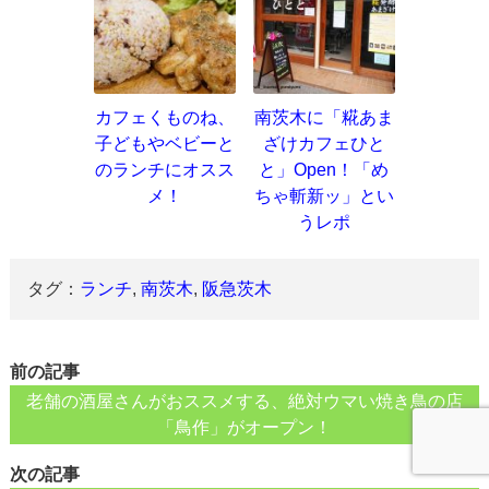
カフェくものね、
南茨木に「糀あま
子どもやベビーと
ざけカフェひと
のランチにオスス
と」Open！「め
メ！
ちゃ斬新ッ」とい
うレポ
タグ：
ランチ
,
南茨木
,
阪急茨木
前の記事
老舗の酒屋さんがおススメする、絶対ウマい焼き鳥の店
「鳥作」がオープン！
次の記事