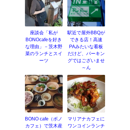
座談会「私が
駅近で屋外BBQが
BONOcafeを好き
できる店！高速
な理由」－茨木野
PAみたいな看板
菜のランチとスイ
だけど、パーキン
ーツ
グではございませ
～ん
BONO cafe（ボノ
マリアナカフェに
カフェ）で茨木産
ワンコインランチ