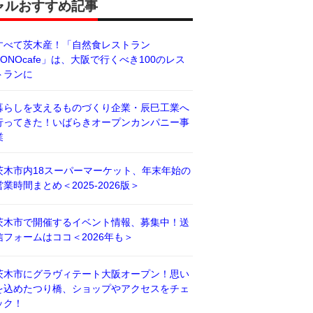
ャルおすすめ記事
すべて茨木産！「自然食レストラン
BONOcafe」は、大阪で行くべき100のレス
トランに
暮らしを支えるものづくり企業・辰巳工業へ
行ってきた！いばらきオープンカンパニー事
業
茨木市内18スーパーマーケット、年末年始の
営業時間まとめ＜2025-2026版＞
茨木市で開催するイベント情報、募集中！送
信フォームはココ＜2026年も＞
茨木市にグラヴィテート大阪オープン！思い
を込めたつり橋、ショップやアクセスをチェ
ック！