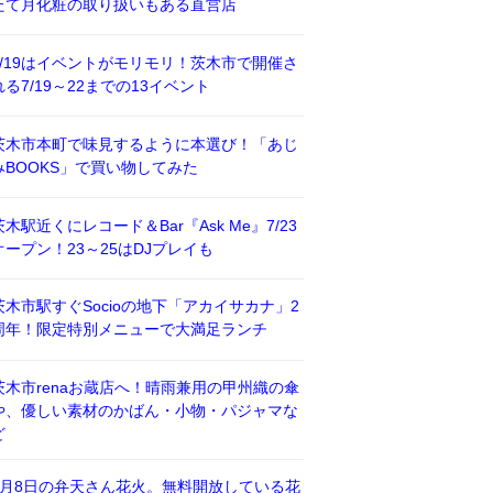
たて月化粧の取り扱いもある直営店
7/19はイベントがモリモリ！茨木市で開催さ
れる7/19～22までの13イベント
茨木市本町で味見するように本選び！「あじ
みBOOKS」で買い物してみた
茨木駅近くにレコード＆Bar『Ask Me』7/23
オープン！23～25はDJプレイも
茨木市駅すぐSocioの地下「アカイサカナ」2
周年！限定特別メニューで大満足ランチ
茨木市renaお蔵店へ！晴雨兼用の甲州織の傘
や、優しい素材のかばん・小物・パジャマな
ど
8月8日の弁天さん花火。無料開放している花