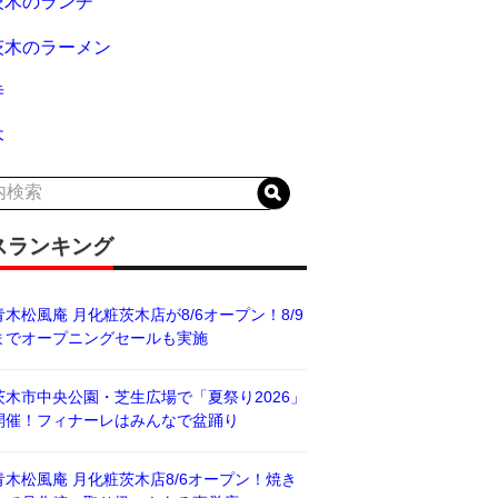
茨木のランチ
茨木のラーメン
寺
木
スランキング
青木松風庵 月化粧茨木店が8/6オープン！8/9
までオープニングセールも実施
茨木市中央公園・芝生広場で「夏祭り2026」
開催！フィナーレはみんなで盆踊り
青木松風庵 月化粧茨木店8/6オープン！焼き