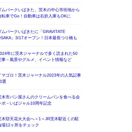
ダムパークいばきた、茨木の中心市街地から
自転車でGo！自動車は右折入庫もOKに
ダムパークいばきたに「GRAVITATE
OSAKA」3/17オープン！日本最長つり橋も
2024年に茨木ジャーナルで多く読まれた50
記事－風景やグルメ、イベント情報など
イマゴロ！茨木ジャーナル2023年の人気記事
50選
茨木市パン屋さんのクリームパンを食べる会
レポ－いばジャル10周年記念
茨木辯天花火大会へ＜1＞JR茨木駅近くの駐
輪場12ヶ所をチェック