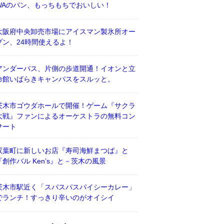
WAのパン、もっちもちでおいしい！
大阪府中央卸売市場にアイスマン製氷所オー
プン、24時間使えるよ！
アンダーパス、片側の歩道開通！イオンと立
命館いばらきキャンパスをスルッと。
茨木市ゴウダホールで開催！ゲーム『サクラ
大戦』ファンによるオーケストラの無料コン
サート
双葉町に新しいお店『寿司海鮮まつば』と
『創作バル Ken’s』と－茨木の風景
茨木市駅近く「スパスパスパイシーカレー」
でランチ！すっきり辛いのがオイシイ