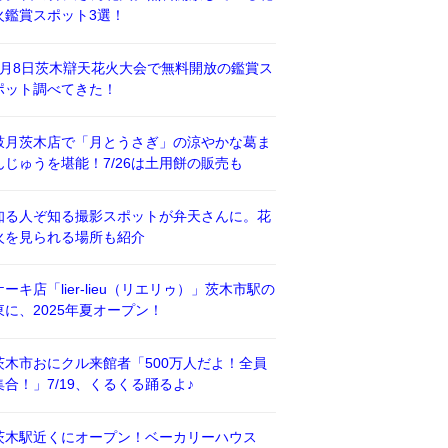
火鑑賞スポット3選！
8月8日茨木辯天花火大会で無料開放の鑑賞ス
ポット調べてきた！
鼓月茨木店で「月とうさぎ」の涼やかな葛ま
んじゅうを堪能！7/26は土用餅の販売も
知る人ぞ知る撮影スポットが弁天さんに。花
火を見られる場所も紹介
ケーキ店「lier-lieu（リエリゥ）」茨木市駅の
東に、2025年夏オープン！
茨木市おにクル来館者「500万人だよ！全員
集合！」7/19、くるくる踊るよ♪
茨木駅近くにオープン！ベーカリーハウス