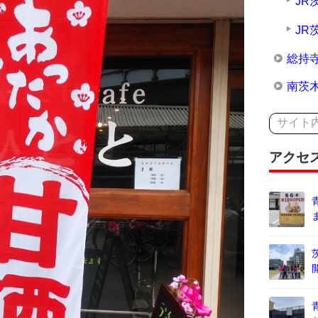
JR
JR
総持
南茨
アクセ