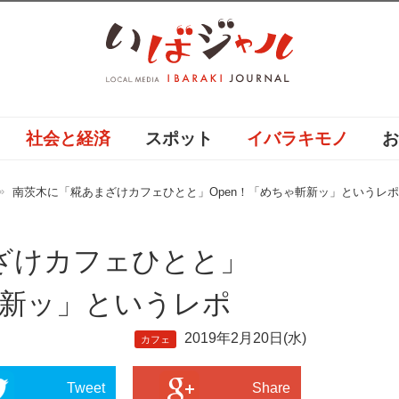
社会と経済
スポット
イバラキモノ
南茨木に「糀あまざけカフェひとと」Open！「めちゃ斬新ッ」というレポ
ざけカフェひとと」
斬新ッ」というレポ
2019年2月20日(水)
カフェ
Tweet
Share