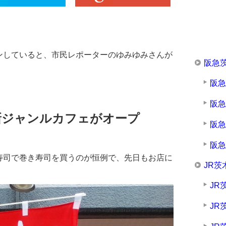
ンしていると、市民レポーターのゆみゆみさんが
阪急
阪
阪
新ジャンルカフェがオープ
阪
阪
寿司で巻き寿司を買うのが恒例で、先日もお店に
JR茨
JR
JR