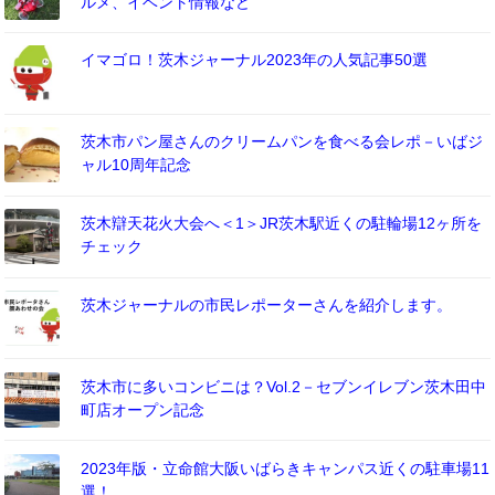
ルメ、イベント情報など
イマゴロ！茨木ジャーナル2023年の人気記事50選
茨木市パン屋さんのクリームパンを食べる会レポ－いばジ
ャル10周年記念
茨木辯天花火大会へ＜1＞JR茨木駅近くの駐輪場12ヶ所を
チェック
茨木ジャーナルの市民レポーターさんを紹介します。
茨木市に多いコンビニは？Vol.2－セブンイレブン茨木田中
町店オープン記念
2023年版・立命館大阪いばらきキャンパス近くの駐車場11
選！