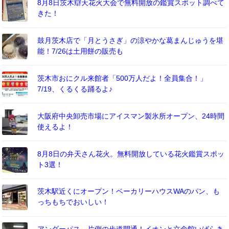
8月8日茨木辯天花火大会で無料開放の鑑賞スポット調べて
きた！
鼓月茨木店で「月とうさぎ」の涼やかな葛まんじゅうを堪
能！7/26は土用餅の販売も
茨木市おにクル来館者「500万人だよ！全員集合！」
7/19、くるくる踊るよ♪
大阪府中央卸売市場にアイスマン製氷所オープン、24時間
使えるよ！
8月8日の弁天さん花火。無料開放している花火鑑賞スポッ
ト3選！
茨木駅近くにオープン！ベーカリーハウスWAのパン、も
っちもちでおいしい！