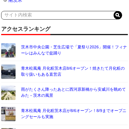
南茨木
アクセスランキング
茨木市中央公園・芝生広場で「夏祭り2026」開催！フィナ
ーレはみんなで盆踊り
青木松風庵 月化粧茨木店8/6オープン！焼きたて月化粧の
取り扱いもある直営店
雨がたくさん降ったあとに西河原新橋から安威川を眺めて
みた－茨木の風景
青木松風庵 月化粧茨木店が8/6オープン！8/9までオープニ
ングセールも実施