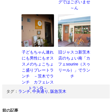
グではございませ
～ん
子どもちゃん連れ
旧ジャスコ新茨木
にも男性にもオス
店のちょい南「カ
スメのちょこちょ
フェsourire（スゥ
こ盛りプレートラ
リール）」でラン
ンチ －茨木でラ
チ
ンチ カフェレス
トランR－
タグ：
ランチ
,
中央通り
,
阪急茨木
前の記事