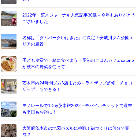
2022年・茨木ジャーナル人気記事30選－今年もありがとう
ございました
名称は「ダムパークいばきた」に決定！安威川ダム公園エ
リアの風景
子ども食堂で一緒に食べよう！季節のごはんカフェsatono
が茨木の野菜を使って
茨木市内24時間ジム6店まとめ－ライザップ監修「チョコ
ザップ」もできる！
モノレールで1Day茨木旅2022－モバイルチケットで週末
も平日もお得に！
大阪府茨木市の地図パズルに挑戦！街づくりは何分で完
成？！