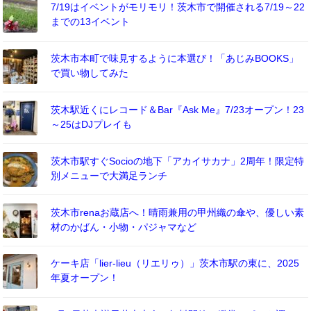
7/19はイベントがモリモリ！茨木市で開催される7/19～22
までの13イベント
茨木市本町で味見するように本選び！「あじみBOOKS」
で買い物してみた
茨木駅近くにレコード＆Bar『Ask Me』7/23オープン！23
～25はDJプレイも
茨木市駅すぐSocioの地下「アカイサカナ」2周年！限定特
別メニューで大満足ランチ
茨木市renaお蔵店へ！晴雨兼用の甲州織の傘や、優しい素
材のかばん・小物・パジャマなど
ケーキ店「lier-lieu（リエリゥ）」茨木市駅の東に、2025
年夏オープン！