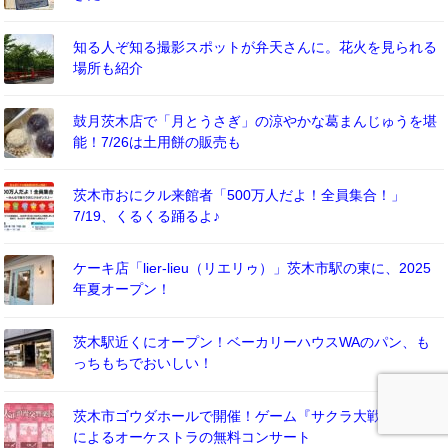
知る人ぞ知る撮影スポットが弁天さんに。花火を見られる
場所も紹介
鼓月茨木店で「月とうさぎ」の涼やかな葛まんじゅうを堪
能！7/26は土用餅の販売も
茨木市おにクル来館者「500万人だよ！全員集合！」
7/19、くるくる踊るよ♪
ケーキ店「lier-lieu（リエリゥ）」茨木市駅の東に、2025
年夏オープン！
茨木駅近くにオープン！ベーカリーハウスWAのパン、も
っちもちでおいしい！
茨木市ゴウダホールで開催！ゲーム『サクラ大戦』ファン
によるオーケストラの無料コンサート