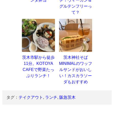
ンダ弁当
チ！ヴィーガン＆
グルテンフリーっ
て？
茨木市駅から徒歩
茨木神社そば
11分。KOTOYA
MINIMALのワッフ
CAFEで野菜たっ
ルサンドがおいし
ぷりランチ！
い！カスカラソー
ダもおすすめ
タグ：
テイクアウト
,
ランチ
,
阪急茨木