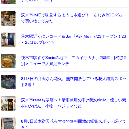
茨木市本町で味見するように本選び！「あじみBOOKS」
で買い物してみた
茨木駅近くにレコード＆Bar『Ask Me』7/23オープン！23
～25はDJプレイも
茨木市駅すぐSocioの地下「アカイサカナ」2周年！限定特
別メニューで大満足ランチ
8月8日の弁天さん花火。無料開放している花火鑑賞スポッ
ト3選！
茨木市renaお蔵店へ！晴雨兼用の甲州織の傘や、優しい素
材のかばん・小物・パジャマなど
8月8日茨木辯天花火大会で無料開放の鑑賞スポット調べて
きた！