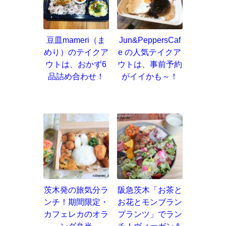
豆皿mameri（ま
Jun&PeppersCaf
めり）のテイクア
e の人気テイクア
ウトは、おかず6
ウトは、事前予約
品詰め合わせ！
がイイかも～！
茨木発の旅気分ラ
阪急茨木「お茶と
ンチ！期間限定・
お花とモンブラン
カフェレカのオラ
プランツ」でラン