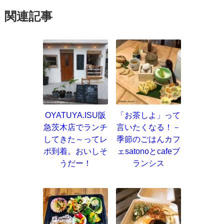
関連記事
OYATUYA.ISU阪
「お茶しよ」って
急茨木店でランチ
言いたくなる！－
してきた～ってレ
季節のごはんカフ
ポ到着。おいしそ
ェsatonoとcafeブ
うだー！
ランシス