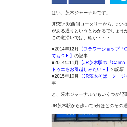
はい、茨木ジャーナルです。
JR茨木駅西側ロータリーから、北
がある通りというとわかるでしょう
この道沿いでは、確か・・・
■2014年12月
【フラワーショップ「O
てもＯＫ】
の記事
■2014年11月
【JR茨木駅の『Cal
ドゥエもお引越しみたい－】
の記事
■2015年10月
【JR茨木そば、タージ
事
と、茨木ジャーナルでもいくつか記
JR茨木駅から歩いて5分ほどのその