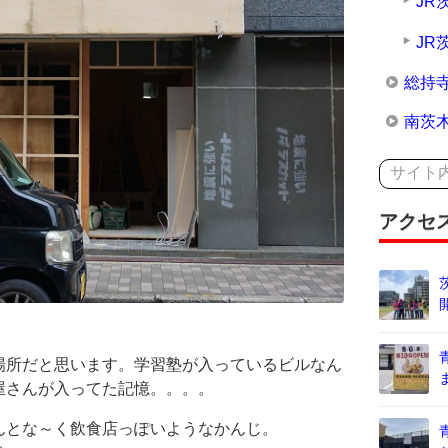
JR
JR
総持
南茨
アクセ
場所だと思います。学習塾が入っているビルなん
屋さんが入ってた記憶。。。。
んとな～く飲食店っぽいようなかんじ。