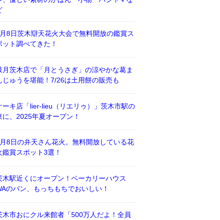
ど
8月8日茨木辯天花火大会で無料開放の鑑賞ス
ポット調べてきた！
鼓月茨木店で「月とうさぎ」の涼やかな葛ま
んじゅうを堪能！7/26は土用餅の販売も
ケーキ店「lier-lieu（リエリゥ）」茨木市駅の
東に、2025年夏オープン！
8月8日の弁天さん花火。無料開放している花
火鑑賞スポット3選！
茨木駅近くにオープン！ベーカリーハウス
WAのパン、もっちもちでおいしい！
茨木市おにクル来館者「500万人だよ！全員