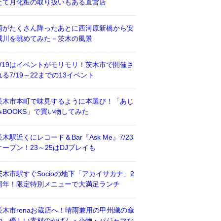
たて月化粧の取り扱いもある直営店
雨がたくさん降ったあとに西河原新橋から安
威川を眺めてみた－茨木の風景
7/19はイベントがモリモリ！茨木市で開催さ
れる7/19～22までの13イベント
茨木市本町で味見するように本選び！「あじ
みBOOKS」で買い物してみた
茨木駅近くにレコード＆Bar『Ask Me』7/23
オープン！23～25はDJプレイも
茨木市駅すぐSocioの地下「アカイサカナ」2
周年！限定特別メニューで大満足ランチ
茨木市renaお蔵店へ！晴雨兼用の甲州織の傘
や、優しい素材のかばん・小物・パジャマな