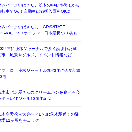
ダムパークいばきた、茨木の中心市街地から
自転車でGo！自動車は右折入庫もOKに
ダムパークいばきたに「GRAVITATE
OSAKA」3/17オープン！日本最長つり橋も
2024年に茨木ジャーナルで多く読まれた50
記事－風景やグルメ、イベント情報など
イマゴロ！茨木ジャーナル2023年の人気記事
50選
茨木市パン屋さんのクリームパンを食べる会
レポ－いばジャル10周年記念
茨木辯天花火大会へ＜1＞JR茨木駅近くの駐
輪場12ヶ所をチェック