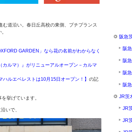
へ進む道沿い。春日丘高校の東側、プチプランス
か。
阪急
阪
XFORD GARDEN」なら花の名前がわからなく
阪
ma（カルマ）』がリニューアルオープン－カルマ
阪
マハルエベレストは10月15日オープン！】
の記
阪
JR茨
事を挙げています。
JR
道沿いで、
JR