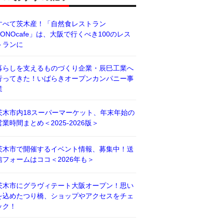
すべて茨木産！「自然食レストラン
BONOcafe」は、大阪で行くべき100のレス
トランに
暮らしを支えるものづくり企業・辰巳工業へ
行ってきた！いばらきオープンカンパニー事
業
茨木市内18スーパーマーケット、年末年始の
営業時間まとめ＜2025-2026版＞
茨木市で開催するイベント情報、募集中！送
信フォームはココ＜2026年も＞
茨木市にグラヴィテート大阪オープン！思い
を込めたつり橋、ショップやアクセスをチェ
ック！