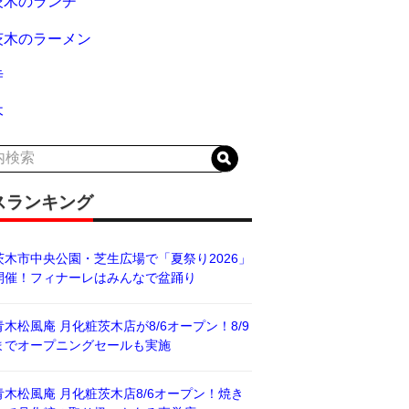
茨木のランチ
茨木のラーメン
寺
木
スランキング
茨木市中央公園・芝生広場で「夏祭り2026」
開催！フィナーレはみんなで盆踊り
青木松風庵 月化粧茨木店が8/6オープン！8/9
までオープニングセールも実施
青木松風庵 月化粧茨木店8/6オープン！焼き