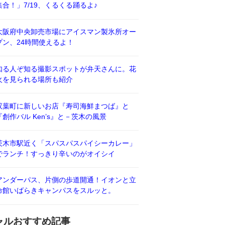
集合！」7/19、くるくる踊るよ♪
大阪府中央卸売市場にアイスマン製氷所オー
プン、24時間使えるよ！
知る人ぞ知る撮影スポットが弁天さんに。花
火を見られる場所も紹介
双葉町に新しいお店『寿司海鮮まつば』と
『創作バル Ken’s』と－茨木の風景
茨木市駅近く「スパスパスパイシーカレー」
でランチ！すっきり辛いのがオイシイ
アンダーパス、片側の歩道開通！イオンと立
命館いばらきキャンパスをスルッと。
ャルおすすめ記事