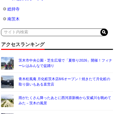
総持寺
南茨木
アクセスランキング
茨木市中央公園・芝生広場で「夏祭り2026」開催！フィナ
ーレはみんなで盆踊り
青木松風庵 月化粧茨木店8/6オープン！焼きたて月化粧の
取り扱いもある直営店
雨がたくさん降ったあとに西河原新橋から安威川を眺めて
みた－茨木の風景