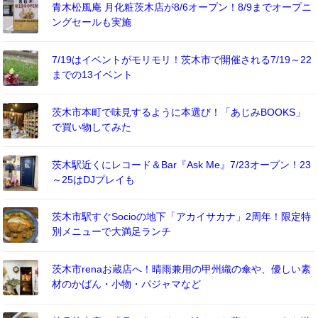
青木松風庵 月化粧茨木店が8/6オープン！8/9までオープニ
ングセールも実施
7/19はイベントがモリモリ！茨木市で開催される7/19～22
までの13イベント
茨木市本町で味見するように本選び！「あじみBOOKS」
で買い物してみた
茨木駅近くにレコード＆Bar『Ask Me』7/23オープン！23
～25はDJプレイも
茨木市駅すぐSocioの地下「アカイサカナ」2周年！限定特
別メニューで大満足ランチ
茨木市renaお蔵店へ！晴雨兼用の甲州織の傘や、優しい素
材のかばん・小物・パジャマなど