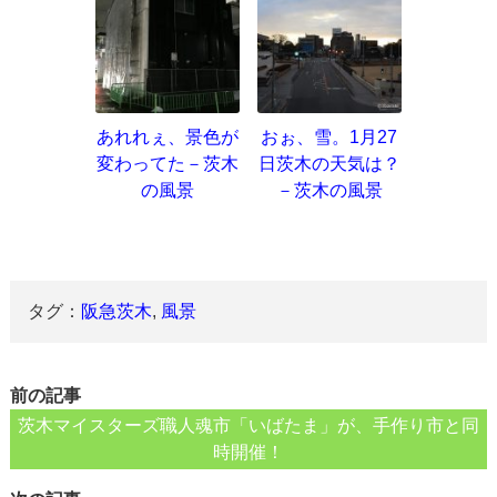
あれれぇ、景色が
おぉ、雪。1月27
変わってた－茨木
日茨木の天気は？
の風景
－茨木の風景
タグ：
阪急茨木
,
風景
前の記事
茨木マイスターズ職人魂市「いばたま」が、手作り市と同
時開催！