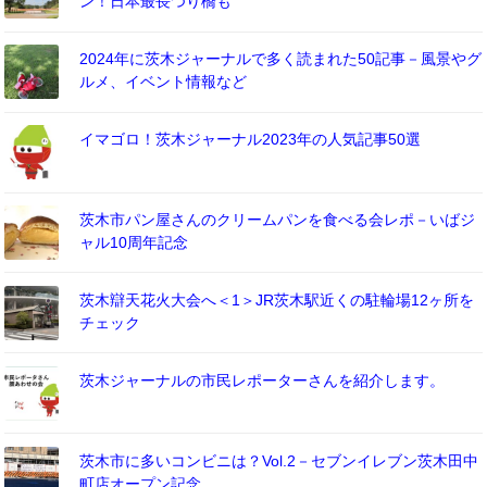
ン！日本最長つり橋も
2024年に茨木ジャーナルで多く読まれた50記事－風景やグ
ルメ、イベント情報など
イマゴロ！茨木ジャーナル2023年の人気記事50選
茨木市パン屋さんのクリームパンを食べる会レポ－いばジ
ャル10周年記念
茨木辯天花火大会へ＜1＞JR茨木駅近くの駐輪場12ヶ所を
チェック
茨木ジャーナルの市民レポーターさんを紹介します。
茨木市に多いコンビニは？Vol.2－セブンイレブン茨木田中
町店オープン記念