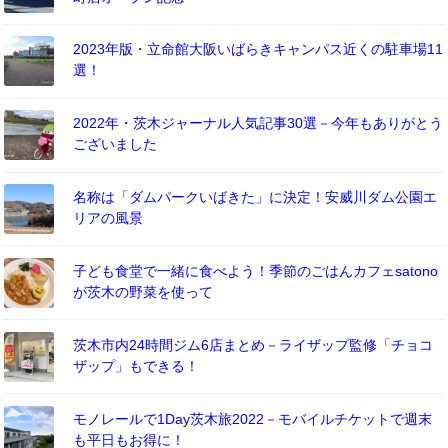
2023年版・立命館大阪いばらきキャンパス近くの駐車場11
選！
2022年・茨木ジャーナル人気記事30選－今年もありがとう
ございました
名称は「ダムパークいばきた」に決定！安威川ダム公園エ
リアの風景
子ども食堂で一緒に食べよう！季節のごはんカフェsatono
が茨木の野菜を使って
茨木市内24時間ジム6店まとめ－ライザップ監修「チョコ
ザップ」もできる！
モノレールで1Day茨木旅2022－モバイルチケットで週末
も平日もお得に！