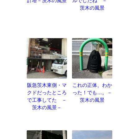
計塔－茨木の風景
ルでしたね －
茨木の風景
阪急茨木東側・マ
これの正体、わか
クドだったところ
った！でも…。－
で工事してた －
茨木の風景
茨木の風景－