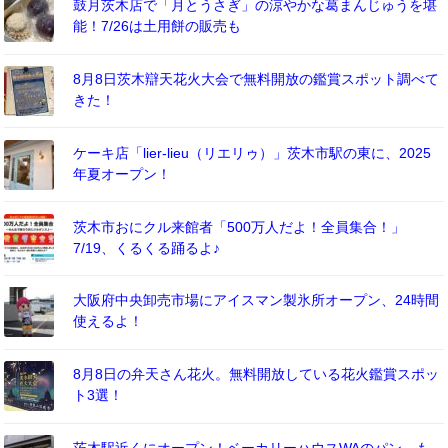
鼓月茨木店で「月とうさぎ」の涼やかな葛まんじゅうを堪
能！7/26は土用餅の販売も
8月8日茨木辯天花火大会で無料開放の鑑賞スポット調べて
きた！
ケーキ店「lier-lieu（リエリゥ）」茨木市駅の東に、2025
年夏オープン！
茨木市おにクル来館者「500万人だよ！全員集合！」
7/19、くるくる踊るよ♪
大阪府中央卸売市場にアイスマン製氷所オープン、24時間
使えるよ！
8月8日の弁天さん花火。無料開放している花火鑑賞スポッ
ト3選！