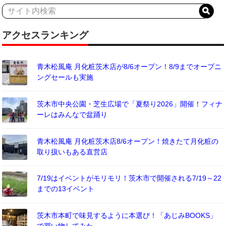
アクセスランキング
青木松風庵 月化粧茨木店が8/6オープン！8/9までオープニ
ングセールも実施
茨木市中央公園・芝生広場で「夏祭り2026」開催！フィナ
ーレはみんなで盆踊り
青木松風庵 月化粧茨木店8/6オープン！焼きたて月化粧の
取り扱いもある直営店
7/19はイベントがモリモリ！茨木市で開催される7/19～22
までの13イベント
茨木市本町で味見するように本選び！「あじみBOOKS」