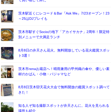
で買い物してみた
茨木駅近くにレコード＆Bar『Ask Me』7/23オープン！23
～25はDJプレイも
茨木市駅すぐSocioの地下「アカイサカナ」2周年！限定特
別メニューで大満足ランチ
8月8日の弁天さん花火。無料開放している花火鑑賞スポッ
ト3選！
茨木市renaお蔵店へ！晴雨兼用の甲州織の傘や、優しい素
材のかばん・小物・パジャマなど
8月8日茨木辯天花火大会で無料開放の鑑賞スポット調べて
きた！
知る人ぞ知る撮影スポットが弁天さんに。花火を見られる
場所も紹介