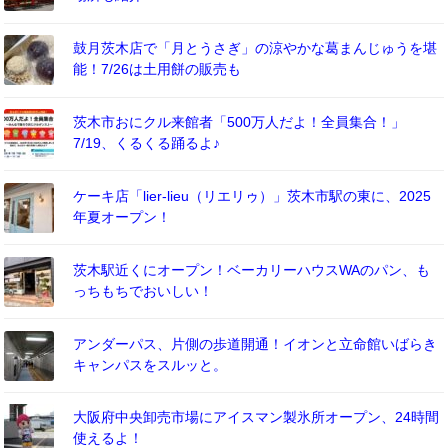
鼓月茨木店で「月とうさぎ」の涼やかな葛まんじゅうを堪
能！7/26は土用餅の販売も
茨木市おにクル来館者「500万人だよ！全員集合！」
7/19、くるくる踊るよ♪
ケーキ店「lier-lieu（リエリゥ）」茨木市駅の東に、2025
年夏オープン！
茨木駅近くにオープン！ベーカリーハウスWAのパン、も
っちもちでおいしい！
アンダーパス、片側の歩道開通！イオンと立命館いばらき
キャンパスをスルッと。
大阪府中央卸売市場にアイスマン製氷所オープン、24時間
使えるよ！