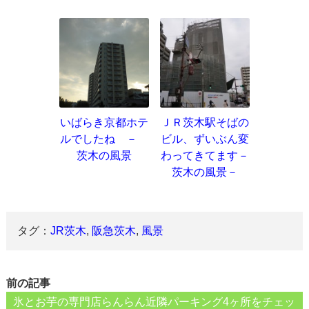
いばらき京都ホテ
ＪＲ茨木駅そばの
ルでしたね －
ビル、ずいぶん変
茨木の風景
わってきてます－
茨木の風景－
タグ：
JR茨木
,
阪急茨木
,
風景
前の記事
氷とお芋の専門店らんらん近隣パーキング4ヶ所をチェッ