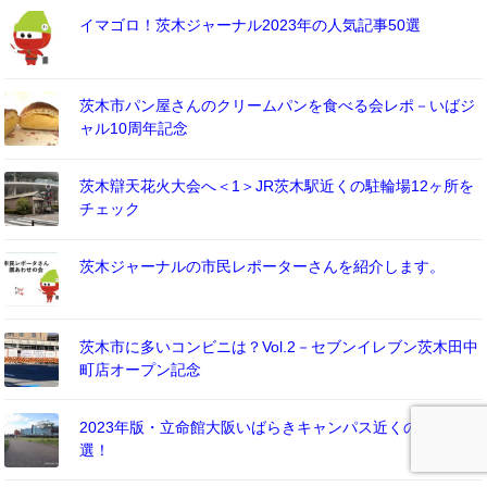
イマゴロ！茨木ジャーナル2023年の人気記事50選
茨木市パン屋さんのクリームパンを食べる会レポ－いばジ
ャル10周年記念
茨木辯天花火大会へ＜1＞JR茨木駅近くの駐輪場12ヶ所を
チェック
茨木ジャーナルの市民レポーターさんを紹介します。
茨木市に多いコンビニは？Vol.2－セブンイレブン茨木田中
町店オープン記念
2023年版・立命館大阪いばらきキャンパス近くの駐車場11
選！