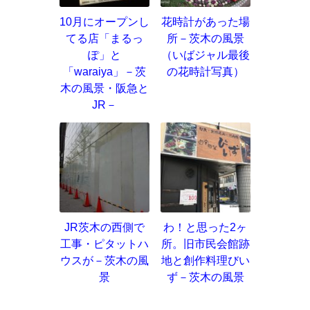
10月にオープンし
花時計があった場
てる店「まるっ
所－茨木の風景
ぽ」と
（いばジャル最後
「waraiya」－茨
の花時計写真）
木の風景・阪急と
JR－
JR茨木の西側で
わ！と思った2ヶ
工事・ピタットハ
所。旧市民会館跡
ウスが－茨木の風
地と創作料理びい
景
ず－茨木の風景