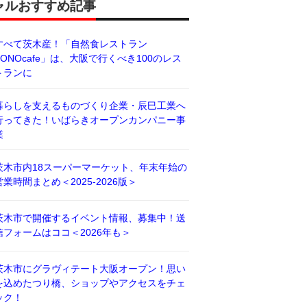
ャルおすすめ記事
すべて茨木産！「自然食レストラン
BONOcafe」は、大阪で行くべき100のレス
トランに
暮らしを支えるものづくり企業・辰巳工業へ
行ってきた！いばらきオープンカンパニー事
業
茨木市内18スーパーマーケット、年末年始の
営業時間まとめ＜2025-2026版＞
茨木市で開催するイベント情報、募集中！送
信フォームはココ＜2026年も＞
茨木市にグラヴィテート大阪オープン！思い
を込めたつり橋、ショップやアクセスをチェ
ック！