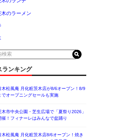
茨木のランチ
茨木のラーメン
寺
木
スランキング
青木松風庵 月化粧茨木店が8/6オープン！8/9
までオープニングセールも実施
茨木市中央公園・芝生広場で「夏祭り2026」
開催！フィナーレはみんなで盆踊り
青木松風庵 月化粧茨木店8/6オープン！焼き