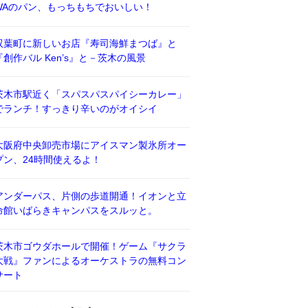
WAのパン、もっちもちでおいしい！
双葉町に新しいお店『寿司海鮮まつば』と
『創作バル Ken’s』と－茨木の風景
茨木市駅近く「スパスパスパイシーカレー」
でランチ！すっきり辛いのがオイシイ
大阪府中央卸売市場にアイスマン製氷所オー
プン、24時間使えるよ！
アンダーパス、片側の歩道開通！イオンと立
命館いばらきキャンパスをスルッと。
茨木市ゴウダホールで開催！ゲーム『サクラ
大戦』ファンによるオーケストラの無料コン
サート