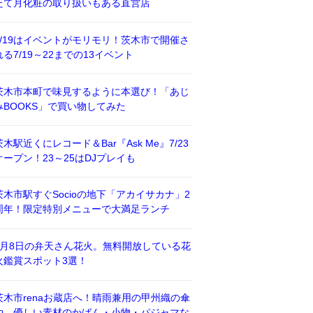
たて月化粧の取り扱いもある直営店
7/19はイベントがモリモリ！茨木市で開催さ
れる7/19～22までの13イベント
茨木市本町で味見するように本選び！「あじ
みBOOKS」で買い物してみた
茨木駅近くにレコード＆Bar『Ask Me』7/23
オープン！23～25はDJプレイも
茨木市駅すぐSocioの地下「アカイサカナ」2
周年！限定特別メニューで大満足ランチ
8月8日の弁天さん花火。無料開放している花
火鑑賞スポット3選！
茨木市renaお蔵店へ！晴雨兼用の甲州織の傘
や、優しい素材のかばん・小物・パジャマな