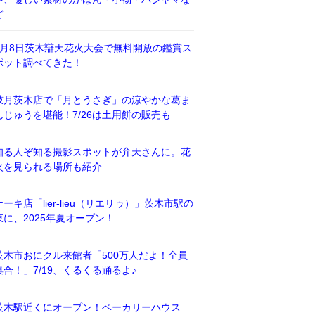
ど
8月8日茨木辯天花火大会で無料開放の鑑賞ス
ポット調べてきた！
鼓月茨木店で「月とうさぎ」の涼やかな葛ま
んじゅうを堪能！7/26は土用餅の販売も
知る人ぞ知る撮影スポットが弁天さんに。花
火を見られる場所も紹介
ケーキ店「lier-lieu（リエリゥ）」茨木市駅の
東に、2025年夏オープン！
茨木市おにクル来館者「500万人だよ！全員
集合！」7/19、くるくる踊るよ♪
茨木駅近くにオープン！ベーカリーハウス