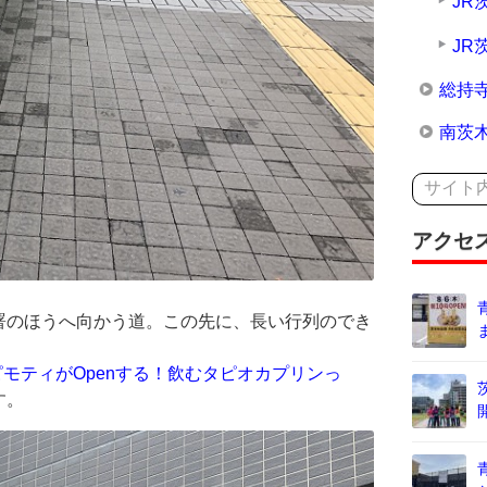
JR
JR
総持
南茨
アクセ
署のほうへ向かう道。この先に、長い行列のでき
モティがOpenする！飲むタピオカプリンっ
す。