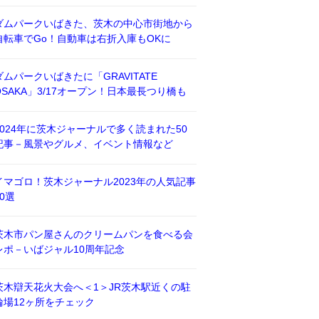
ダムパークいばきた、茨木の中心市街地から
自転車でGo！自動車は右折入庫もOKに
ダムパークいばきたに「GRAVITATE
OSAKA」3/17オープン！日本最長つり橋も
2024年に茨木ジャーナルで多く読まれた50
記事－風景やグルメ、イベント情報など
イマゴロ！茨木ジャーナル2023年の人気記事
50選
茨木市パン屋さんのクリームパンを食べる会
レポ－いばジャル10周年記念
茨木辯天花火大会へ＜1＞JR茨木駅近くの駐
輪場12ヶ所をチェック