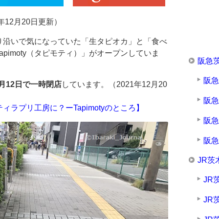
12月20日更新）
り沿いで気になっていた「生タピオカ」と「食べ
pimoty（タピモティ）」がオープンしていま
阪急
阪
12月12日で一時閉店
しています。（2021年12月20
阪
ラプリ工房に？ーTapimotyのところ】
阪
阪
JR茨
JR
JR