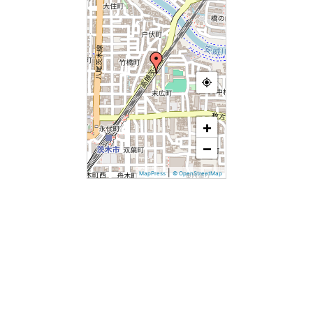
+
−
|
MapPress
© OpenStreetMap