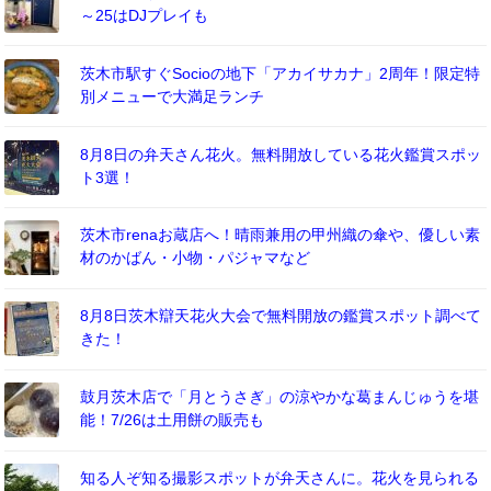
～25はDJプレイも
茨木市駅すぐSocioの地下「アカイサカナ」2周年！限定特
別メニューで大満足ランチ
8月8日の弁天さん花火。無料開放している花火鑑賞スポッ
ト3選！
茨木市renaお蔵店へ！晴雨兼用の甲州織の傘や、優しい素
材のかばん・小物・パジャマなど
8月8日茨木辯天花火大会で無料開放の鑑賞スポット調べて
きた！
鼓月茨木店で「月とうさぎ」の涼やかな葛まんじゅうを堪
能！7/26は土用餅の販売も
知る人ぞ知る撮影スポットが弁天さんに。花火を見られる