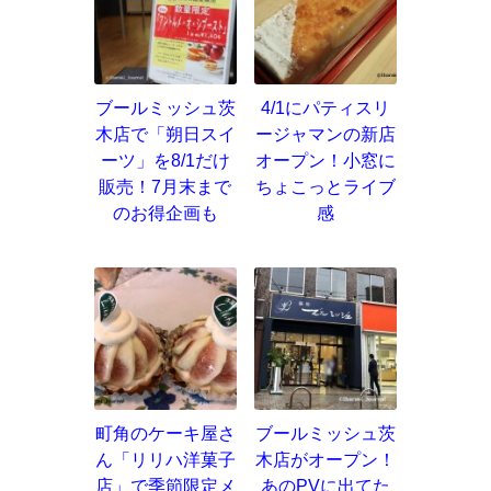
ブールミッシュ茨
4/1にパティスリ
木店で「朔日スイ
ージャマンの新店
ーツ」を8/1だけ
オープン！小窓に
販売！7月末まで
ちょこっとライブ
のお得企画も
感
町角のケーキ屋さ
ブールミッシュ茨
ん「リリハ洋菓子
木店がオープン！
店」で季節限定メ
あのPVに出てた