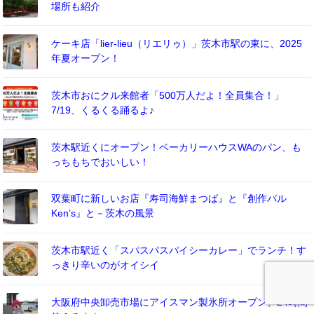
場所も紹介
ケーキ店「lier-lieu（リエリゥ）」茨木市駅の東に、2025
年夏オープン！
茨木市おにクル来館者「500万人だよ！全員集合！」
7/19、くるくる踊るよ♪
茨木駅近くにオープン！ベーカリーハウスWAのパン、も
っちもちでおいしい！
双葉町に新しいお店『寿司海鮮まつば』と『創作バル
Ken’s』と－茨木の風景
茨木市駅近く「スパスパスパイシーカレー」でランチ！す
っきり辛いのがオイシイ
大阪府中央卸売市場にアイスマン製氷所オープン、24時間