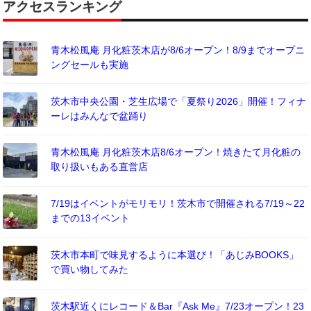
アクセスランキング
青木松風庵 月化粧茨木店が8/6オープン！8/9までオープニ
ングセールも実施
茨木市中央公園・芝生広場で「夏祭り2026」開催！フィナ
ーレはみんなで盆踊り
青木松風庵 月化粧茨木店8/6オープン！焼きたて月化粧の
取り扱いもある直営店
7/19はイベントがモリモリ！茨木市で開催される7/19～22
までの13イベント
茨木市本町で味見するように本選び！「あじみBOOKS」
で買い物してみた
茨木駅近くにレコード＆Bar『Ask Me』7/23オープン！23