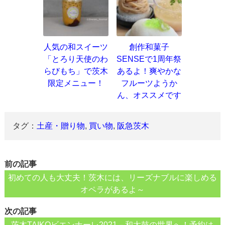
人気の和スイーツ
創作和菓子
「とろり天使のわ
SENSEで1周年祭
らびもち」で茨木
あるよ！爽やかな
限定メニュー！
フルーツようか
ん、オススメです
タグ：
土産・贈り物
,
買い物
,
阪急茨木
前の記事
初めての人も大丈夫！茨木には、リーズナブルに楽しめる
オペラがあるよ～
次の記事
茨木TAIKOビエンナーレ2021－和太鼓の世界へ！予約は